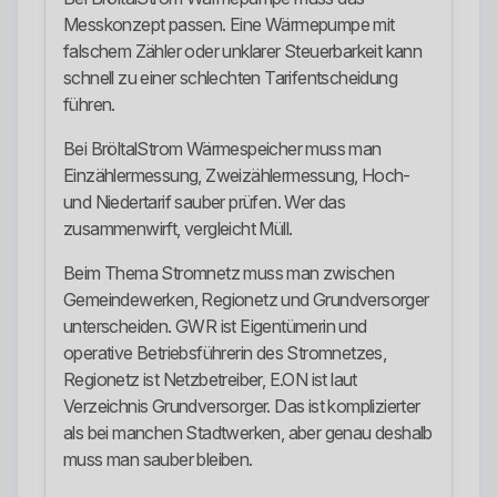
Messkonzept passen. Eine Wärmepumpe mit
falschem Zähler oder unklarer Steuerbarkeit kann
schnell zu einer schlechten Tarifentscheidung
führen.
Bei BröltalStrom Wärmespeicher muss man
Einzählermessung, Zweizählermessung, Hoch-
und Niedertarif sauber prüfen. Wer das
zusammenwirft, vergleicht Müll.
Beim Thema Stromnetz muss man zwischen
Gemeindewerken, Regionetz und Grundversorger
unterscheiden. GWR ist Eigentümerin und
operative Betriebsführerin des Stromnetzes,
Regionetz ist Netzbetreiber, E.ON ist laut
Verzeichnis Grundversorger. Das ist komplizierter
als bei manchen Stadtwerken, aber genau deshalb
muss man sauber bleiben.