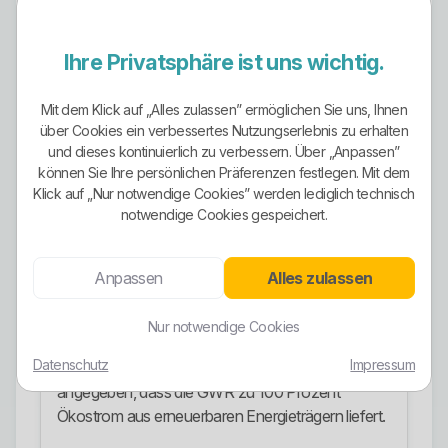
Einzählermessung mit Hoch- und Niedertarif
sowie Zweizählermessung relevant sein. Wer das
nicht sauber auseinanderhält, vergleicht technisch
Ihre Privatsphäre ist uns wichtig.
falsch.
Mit dem Klick auf „Alles zulassen” ermöglichen Sie uns, Ihnen
Ein klar herausgestellter dynamischer Stromtarif ist
über Cookies ein verbessertes Nutzungserlebnis zu erhalten
in den geprüften offiziellen Angaben nicht als
und dieses kontinuierlich zu verbessern. Über „Anpassen”
Standardprodukt erkennbar. Kunden mit Smart
können Sie Ihre persönlichen Präferenzen festlegen. Mit dem
Meter, Wallbox, Wärmepumpe oder Speicher
Klick auf „Nur notwendige Cookies” werden lediglich technisch
notwendige Cookies gespeichert.
sollten daher gezielt nachfragen, ob flexible oder
dynamische Modelle angeboten werden.
Anpassen
Alles zulassen
Ökostrom-Ausrichtung
Die Ökostrom-Ausrichtung ist bei den
Nur notwendige Cookies
Gemeindewerken Ruppichteroth stark ausgeprägt.
Datenschutz
Impressum
In den Vertrags- und Preisblattunterlagen wird
angegeben, dass die GWR zu 100 Prozent
Ökostrom aus erneuerbaren Energieträgern liefert.