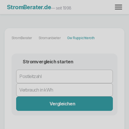
StromBerater.de
— seit 1998
StromBerater
Stromanbieter
Gw Ruppichteroth
Stromvergleich starten
Vergleichen