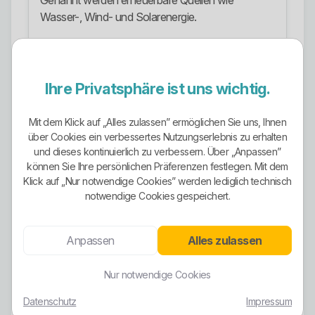
Genannt werden erneuerbare Quellen wie
Wasser-, Wind- und Solarenergie.
Auf der Startseite wird Oberhachinger Strom mit
100 Prozent erneuerbarer Energie, fairer und
transparenter Struktur sowie individueller Beratung
Ihre Privatsphäre ist uns wichtig.
beworben. Das ist ein deutlicher Schwerpunkt des
Stromauftritts.
Mit dem Klick auf „Alles zulassen” ermöglichen Sie uns, Ihnen
über Cookies ein verbessertes Nutzungserlebnis zu erhalten
Zusätzlich werden Unterlagen zu KlimaInvest
und dieses kontinuierlich zu verbessern. Über „Anpassen”
ÖKOSTROM D 100 Prozent bereitgestellt. Das
können Sie Ihre persönlichen Präferenzen festlegen. Mit dem
unterstützt die Einordnung als Ökostromangebot
Klick auf „Nur notwendige Cookies” werden lediglich technisch
und zeigt, dass der Anbieter das Thema nicht nur
notwendige Cookies gespeichert.
oberflächlich behandelt.
Trotzdem gilt: Ökostrom ist kein Freifahrtschein.
Anpassen
Alles zulassen
Ein Tarif kann grün sein und trotzdem nicht zum
eigenen Verbrauch passen. Entscheidend bleiben
Nur notwendige Cookies
Grundpreis, Arbeitspreis, Laufzeit, Kündigungsfrist,
Datenschutz
Impressum
Preisänderungsmechanik, Zählertechnik und