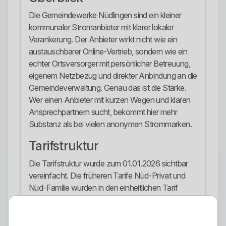
Die Gemeindewerke Nüdlingen sind ein kleiner
kommunaler Stromanbieter mit klarer lokaler
Verankerung. Der Anbieter wirkt nicht wie ein
austauschbarer Online-Vertrieb, sondern wie ein
echter Ortsversorger mit persönlicher Betreuung,
eigenem Netzbezug und direkter Anbindung an die
Gemeindeverwaltung. Genau das ist die Stärke.
Wer einen Anbieter mit kurzen Wegen und klaren
Ansprechpartnern sucht, bekommt hier mehr
Substanz als bei vielen anonymen Strommarken.
Tarifstruktur
Die Tarifstruktur wurde zum 01.01.2026 sichtbar
vereinfacht. Die früheren Tarife Nüd-Privat und
Nüd-Familie wurden in den einheitlichen Tarif
GEMEINDE überführt. Dazu kommen GEMEINDE
Therm/E-Mobilität für getrennt gemessene Heiz-
oder E-Mobilitätsanwendungen, GEMEINDE