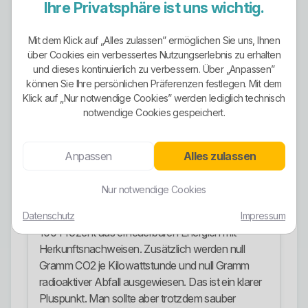
Ihre Privatsphäre ist uns wichtig.
Gewerbe sowie die gesetzliche Grund- und
Ersatzversorgung. Das ist sinnvoll, weil der
Mit dem Klick auf „Alles zulassen” ermöglichen Sie uns, Ihnen
Anbieter sein Sortiment nicht künstlich aufbläht.
über Cookies ein verbessertes Nutzungserlebnis zu erhalten
Gleichzeitig gilt wie immer: Einfachere Tarifnamen
und dieses kontinuierlich zu verbessern. Über „Anpassen”
machen die Entscheidung nicht automatisch
können Sie Ihre persönlichen Präferenzen festlegen. Mit dem
schlau. Wer das falsche Messkonzept hat, wählt
Klick auf „Nur notwendige Cookies” werden lediglich technisch
schnell den falschen Tarif.
notwendige Cookies gespeichert.
Ökostrom-Ausrichtung
Anpassen
Alles zulassen
Hier liefern die Gemeindewerke deutlich besser ab
als viele andere kleine Versorger. Laut offizieller
Nur notwendige Cookies
Stromkennzeichnung 2024 besteht der
Gesamtenergieträgermix des Unternehmens zu
Datenschutz
Impressum
100 Prozent aus erneuerbaren Energien mit
Herkunftsnachweisen. Zusätzlich werden null
Gramm CO2 je Kilowattstunde und null Gramm
radioaktiver Abfall ausgewiesen. Das ist ein klarer
Pluspunkt. Man sollte aber trotzdem sauber