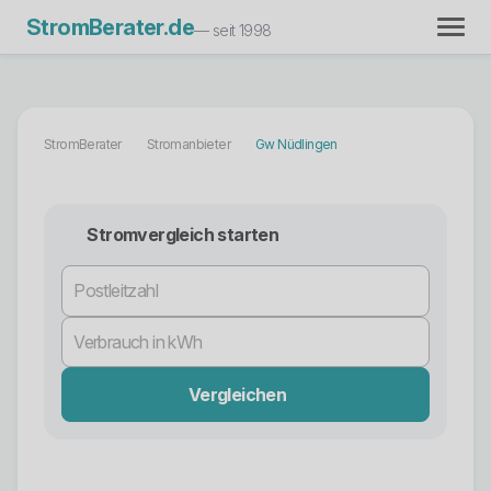
StromBerater.de
— seit 1998
StromBerater
Stromanbieter
Gw Nüdlingen
Stromvergleich starten
Vergleichen