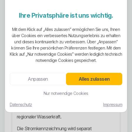
Auf der Tarifseite wird darauf hingewiesen, dass
es aufgrund des Netzbetreiberwechsels in
Ihre Privatsphäre ist uns wichtig.
Krauchenwies und Ablach ab 2021 keine
separaten Stromtarife mehr gibt. Das sollte man
Mit dem Klick auf „Alles zulassen” ermöglichen Sie uns, Ihnen
nicht überlesen, weil es für die Tariflogik wichtig ist.
über Cookies ein verbessertes Nutzungserlebnis zu erhalten
und dieses kontinuierlich zu verbessern. Über „Anpassen”
Ökostrom-Ausrichtung
können Sie Ihre persönlichen Präferenzen festlegen. Mit dem
Klick auf „Nur notwendige Cookies” werden lediglich technisch
Die Gemeindewerke Krauchenwies stellen ihre
notwendige Cookies gespeichert.
Stromvertragstarife als Ökostromtarife
beziehungsweise Naturstromtarife dar. Schon die
Tarifbezeichnungen zeigen klar, dass Naturstrom
Anpassen
Alles zulassen
im Stromangebot eine zentrale Rolle spielt.
Nur notwendige Cookies
Bei den öffentlichen Ladesäulen wird Grünstrom
aus Wasserkraft genannt. Das passt zur
Datenschutz
Impressum
historischen Verbindung der Gemeindewerke mit
regionaler Wasserkraft.
Die Stromkennzeichnung wird separat