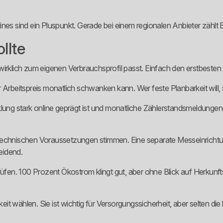
nes sind ein Pluspunkt. Gerade bei einem regionalen Anbieter zählt Er
llte
if wirklich zum eigenen Verbrauchsprofil passt. Einfach den erstbest
eitspreis monatlich schwanken kann. Wer feste Planbarkeit will, sol
lung stark online geprägt ist und monatliche Zählerstandsmeldungen e
chnischen Voraussetzungen stimmen. Eine separate Messeinrichtun
eidend.
en. 100 Prozent Ökostrom klingt gut, aber ohne Blick auf Herkunfts
it wählen. Sie ist wichtig für Versorgungssicherheit, aber selten d