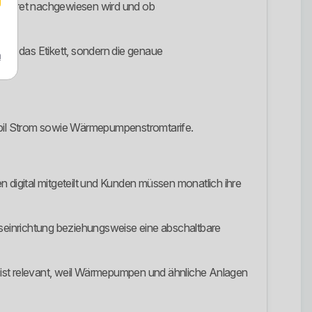
 konkret nachgewiesen wird und ob
cht das Etikett, sondern die genaue
m
l Strom sowie Wärmepumpenstromtarife.
 digital mitgeteilt und Kunden müssen monatlich ihre
seinrichtung beziehungsweise eine abschaltbare
ist relevant, weil Wärmepumpen und ähnliche Anlagen