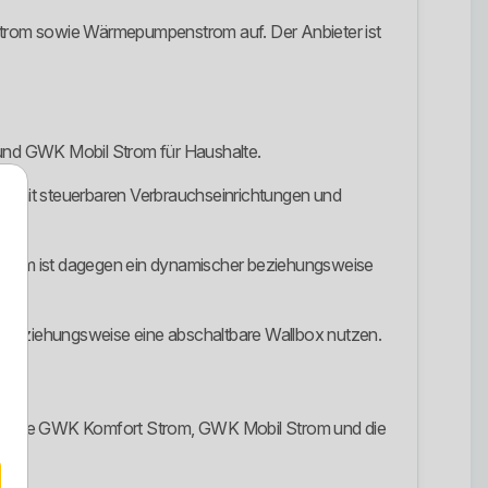
ilstrom sowie Wärmepumpenstrom auf. Der Anbieter ist
 und GWK Mobil Strom für Haushalte.
it steuerbaren Verbrauchseinrichtungen und
 Strom ist dagegen ein dynamischer beziehungsweise
g beziehungsweise eine abschaltbare Wallbox nutzen.
ondere GWK Komfort Strom, GWK Mobil Strom und die