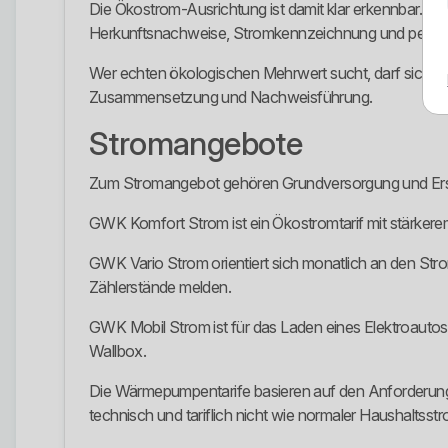
Die Ökostrom-Ausrichtung ist damit klar erkennbar. T
Herkunftsnachweise, Stromkennzeichnung und persön
Wer echten ökologischen Mehrwert sucht, darf sich nic
Zusammensetzung und Nachweisführung.
Stromangebote
Zum Stromangebot gehören Grundversorgung und Er
GWK Komfort Strom ist ein Ökostromtarif mit stärkere
GWK Vario Strom orientiert sich monatlich an den Stro
Zählerstände melden.
GWK Mobil Strom ist für das Laden eines Elektroauto
Wallbox.
Die Wärmepumpentarife basieren auf den Anforderung
technisch und tariflich nicht wie normaler Haushaltsst