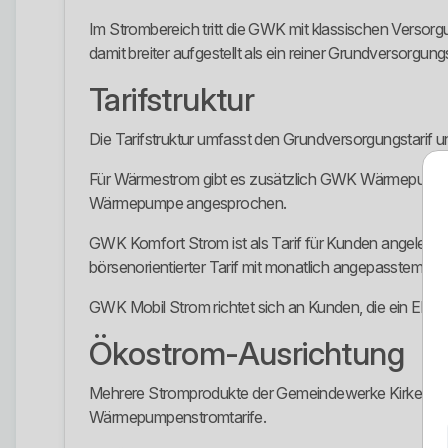
Im Strombereich tritt die GWK mit klassischen Versor
damit breiter aufgestellt als ein reiner Grundversorgungs
Tarifstruktur
Die Tarifstruktur umfasst den Grundversorgungstarif
Für Wärmestrom gibt es zusätzlich GWK Wärmepumpe
Wärmepumpe angesprochen.
GWK Komfort Strom ist als Tarif für Kunden angelegt,
börsenorientierter Tarif mit monatlich angepasstem Arb
GWK Mobil Strom richtet sich an Kunden, die ein Elek
Ökostrom-Ausrichtung
Mehrere Stromprodukte der Gemeindewerke Kirkel w
Wärmepumpenstromtarife.