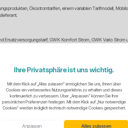
gungsprodukten, Ökostromtarifen, einem variablen Tarifmodell, Mob
lieferant.
 und Ersatzversorgungstarif, GWK Komfort Strom, GWK Vario Strom
n Strom und GWK Wärmepumpe Relax. Damit werden auch Kunden m
Ihre Privatsphäre ist uns wichtig.
 die mehr Preisstabilität und Vor-Ort-Service wünschen. GWK Vario
eitspreis.
Mit dem Klick auf „Alles zulassen” ermöglichen Sie uns, Ihnen über
trofahrzeug zu Hause laden und dafür eine separate Messeinrichtun
Cookies ein verbessertes Nutzungserlebnis zu erhalten und dieses
kontinuierlich zu verbessern. Über „Anpassen” können Sie Ihre
persönlichen Präferenzen festlegen. Mit dem Klick auf „Nur notwendige
Cookies” werden lediglich technisch notwendige Cookies gespeichert.
erden mit 100 Prozent Ökostrom angeboten. Dazu gehören insbes
Anpassen
Alles zulassen