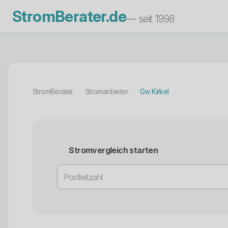
StromBerater.de
— seit 1998
StromBerater
Stromanbieter
Gw Kirkel
Stromvergleich starten