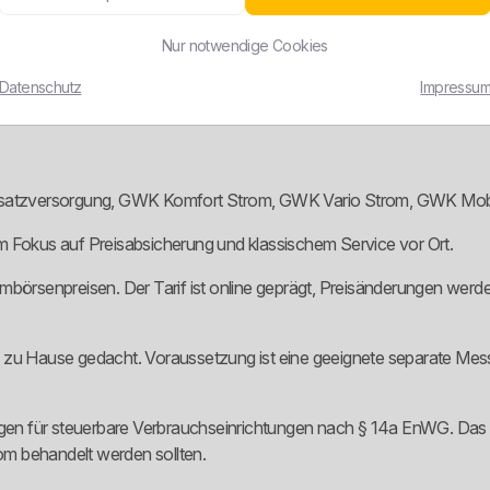
rotzdem sollte man vor Vertragsabschluss prüfen, wie der Ökostrom
licher Nachhaltigkeitsanspruch zusammenpassen.
Nur notwendige Cookies
ht von einem grünen Tarifnamen einlullen lassen. Entscheidend ist ni
Datenschutz
Impressu
satzversorgung, GWK Komfort Strom, GWK Vario Strom, GWK Mobi
m Fokus auf Preisabsicherung und klassischem Service vor Ort.
mbörsenpreisen. Der Tarif ist online geprägt, Preisänderungen werden
s zu Hause gedacht. Voraussetzung ist eine geeignete separate Mes
en für steuerbare Verbrauchseinrichtungen nach § 14a EnWG. Das 
rom behandelt werden sollten.