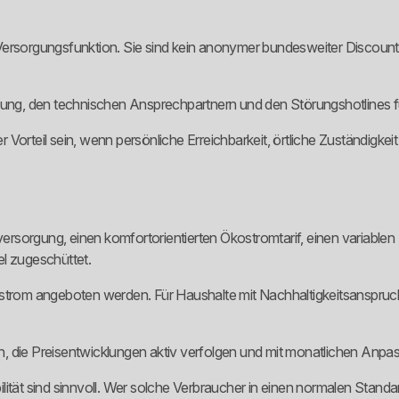
Versorgungsfunktion. Sie sind kein anonymer bundesweiter Discount
atung, den technischen Ansprechpartnern und den Störungshotlines 
Vorteil sein, wenn persönliche Erreichbarkeit, örtliche Zuständigkeit
Grundversorgung, einen komfortorientierten Ökostromtarif, einen varia
el zugeschüttet.
trom angeboten werden. Für Haushalte mit Nachhaltigkeitsanspruch is
n, die Preisentwicklungen aktiv verfolgen und mit monatlichen An
 sind sinnvoll. Wer solche Verbraucher in einen normalen Standardta