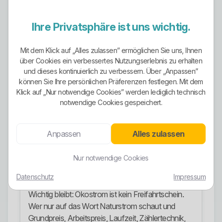
Naturstromprodukt.
Die Stromkennzeichnung weist außerdem den
Ihre Privatsphäre ist uns wichtig.
Unternehmensverkaufsmix aus. Darin werden
erneuerbare Energien und Herkunftsnachweise
Mit dem Klick auf „Alles zulassen” ermöglichen Sie uns, Ihnen
genannt. Gleichzeitig enthält der veröffentlichte
über Cookies ein verbessertes Nutzungserlebnis zu erhalten
Unternehmensmix auch andere Energieträger. Wer
und dieses kontinuierlich zu verbessern. Über „Anpassen”
können Sie Ihre persönlichen Präferenzen festlegen. Mit dem
also pauschal „alles reiner Ökostrom“ behauptet,
Klick auf „Nur notwendige Cookies” werden lediglich technisch
würde es zu grob darstellen.
notwendige Cookies gespeichert.
Für Kunden, die bewusst Ökostrom beziehen
möchten, sind die Naturstromvarianten relevant.
Anpassen
Alles zulassen
Dazu zählen unter anderem Privat 12 Naturstrom,
Privat 12 Naturstrom Tag und Nacht, Profi
Nur notwendige Cookies
Naturstrom und entsprechende Tag-und-Nacht-
Varianten.
Datenschutz
Impressum
Wichtig bleibt: Ökostrom ist kein Freifahrtschein.
Wer nur auf das Wort Naturstrom schaut und
Grundpreis, Arbeitspreis, Laufzeit, Zählertechnik,