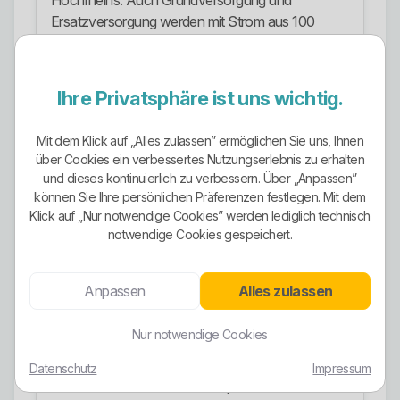
Hochrheins. Auch Grundversorgung und
Ersatzversorgung werden mit Strom aus 100
Prozent Wasserkraft beschrieben.
Mit Naturenergie Gold gibt es zusätzlich einen Tarif
Ihre Privatsphäre ist uns wichtig.
mit Grüner-Strom-Label. Der Aufschlag dieses
Tarifs soll für die Förderung von Wasser-,
Mit dem Klick auf „Alles zulassen” ermöglichen Sie uns, Ihnen
Windkraft- und Solarstrom eingesetzt werden.
über Cookies ein verbessertes Nutzungserlebnis zu erhalten
Auch bei Elektromobilität setzen die
und dieses kontinuierlich zu verbessern. Über „Anpassen”
können Sie Ihre persönlichen Präferenzen festlegen. Mit dem
Gemeindewerke Hardt auf Ökostrom. Die
Klick auf „Nur notwendige Cookies” werden lediglich technisch
öffentlichen Ladestellen und der private Ladetarif
notwendige Cookies gespeichert.
werden mit 100 Prozent Ökostrom
beziehungsweise 100 Prozent Wasserkraftstrom
verbunden.
Anpassen
Alles zulassen
Das ist stark. Aber auch hier gilt: Ökostrom macht
Nur notwendige Cookies
einen Tarif nicht automatisch perfekt. Grundpreis,
Arbeitspreis, Laufzeit, Kündigungsfrist,
Datenschutz
Impressum
Zählertechnik und Verbrauchsprofil müssen