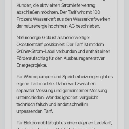
Kunden, die aktiv einen Stromliefervertrag
abschließen möchten. Der Tarif wird mit 100
Prozent Wasserkraft aus den Wasserkraftwerken
der naturenergie hochrhein AG beschrieben.
Naturenergie Gold ist als höherwertiger
Ökostromtarif positioniert. Der Tarif ist mit dem
Grüner-Strom-Label verbunden und enthält einen
Förderaufschlag für den Ausbau regenerativer
Energieprojekte.
Für Wärmepumpen und Speicherheizungen gibt es
eigene Tarifmodelle. Dabei wird zwischen
separater Messung und gemeinsamer Messung
unterschieden. Wer das ignoriert, vergleicht
technisch falsch und landet schnell im
unpassenden Tarif.
Für Elektromobilität gibt es einen eigenen Ladetarif,