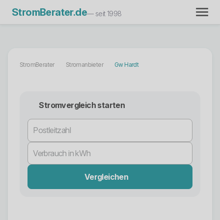
StromBerater.de
— seit 1998
StromBerater
Stromanbieter
Gw Hardt
Stromvergleich starten
Vergleichen