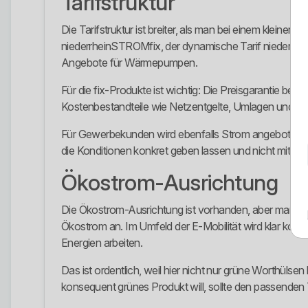
Tarifstruktur
Die Tarifstruktur ist breiter, als man bei einem klein
niederrheinSTROMfix, der dynamische Tarif niederr
Angebote für Wärmepumpen.
Für die fix-Produkte ist wichtig: Die Preisgarantie bezi
Kostenbestandteile wie Netzentgelte, Umlagen und ander
Für Gewerbekunden wird ebenfalls Strom angeboten. Dor
die Konditionen konkret geben lassen und nicht mit A
Ökostrom-Ausrichtung
Die Ökostrom-Ausrichtung ist vorhanden, aber man soll
Ökostrom an. Im Umfeld der E-Mobilität wird klar komm
Energien arbeiten.
Das ist ordentlich, weil hier nicht nur grüne Worthülse
konsequent grünes Produkt will, sollte den passenden Ta