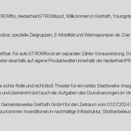
nSTROMfix, niederrheinSTROMspot, Willkommen in Grefrath, Youn
Nutzer, spezielle Zielgruppen, E-Mobilität und Wärmepumpen ab. Das i
fbar. Für autoSTROMfix ist ein separater Zähler Voraussetzung. Das 
eter ebenfalls auf eigene Produktwelten innerhalb der niederrhei
 echte Rolle und nicht bloß Theater für ein nettes Stadtwerke-Imag
ath und übernimmt dort auch die Aufgaben des Grundversorgers im Ver
e Gemeindewerke Grefrath GmbH für den Zeitraum vom 01.07.2024 bis
azu kommen Investitionen in nachhaltige Infrastruktur, Straßenbele