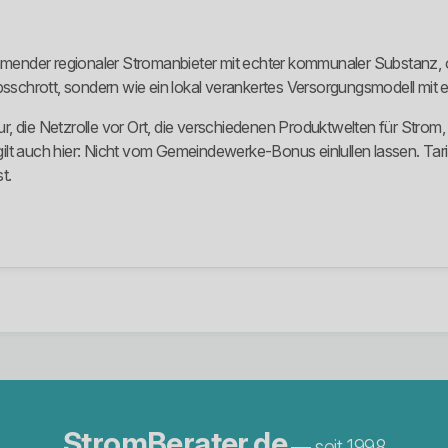
nder regionaler Stromanbieter mit echter kommunaler Substanz, ord
bsschrott, sondern wie ein lokal verankertes Versorgungsmodell mit e
r, die Netzrolle vor Ort, die verschiedenen Produktwelten für Stro
t auch hier: Nicht vom Gemeindewerke-Bonus einlullen lassen. Tarifde
t.
StromBerater.de
— seit 1998