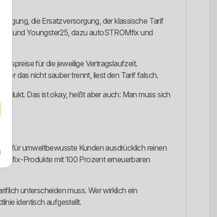
rsorgung, die Ersatzversorgung, der klassische Tarif
frath und Youngster25, dazu autoSTROMfix und
ebspreise für die jeweilige Vertragslaufzeit.
r das nicht sauber trennt, liest den Tarif falsch.
produkt. Das ist okay, heißt aber auch: Man muss sich
ieten für umweltbewusste Kunden ausdrücklich reinen
m
f der fix-Produkte mit 100 Prozent erneuerbaren
riflich unterscheiden muss. Wer wirklich ein
inie identisch aufgestellt.