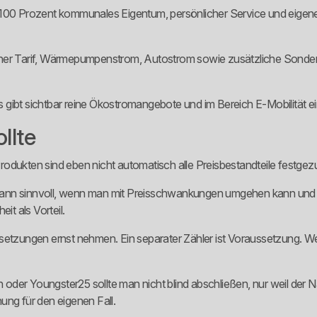
uf. 100 Prozent kommunales Eigentum, persönlicher Service und eigen
mischer Tarif, Wärmepumpenstrom, Autostrom sowie zusätzliche Sondert
gibt sichtbar reine Ökostromangebote und im Bereich E-Mobilität ei
llte
-Produkten sind eben nicht automatisch alle Preisbestandteile festgezu
ann sinnvoll, wenn man mit Preisschwankungen umgehen kann und den
it als Vorteil.
ngen ernst nehmen. Ein separater Zähler ist Voraussetzung. Wer das
der Youngster25 sollte man nicht blind abschließen, nur weil der Na
ung für den eigenen Fall.