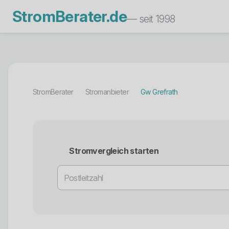
StromBerater.de
— seit 1998
StromBerater
Stromanbieter
Gw Grefrath
Stromvergleich starten