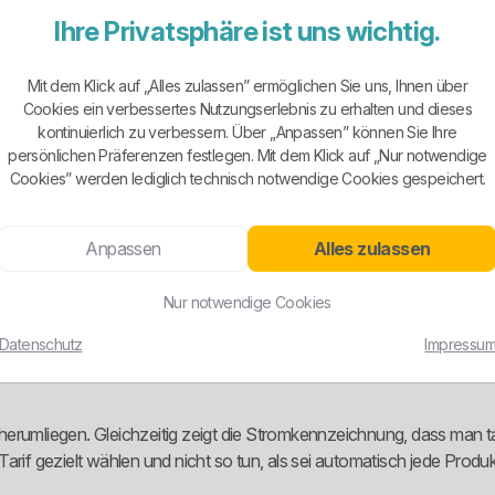
Ihre Privatsphäre ist uns wichtig.
eren Gemeindewerk zunächst erwarten würde. Sichtbar sind die Grundve
heinSTROMspot, zusätzliche Sonderprodukte wie Willkommen in Gre
Mit dem Klick auf „Alles zulassen” ermöglichen Sie uns, Ihnen über
Cookies ein verbessertes Nutzungserlebnis zu erhalten und dieses
kontinuierlich zu verbessern. Über „Anpassen” können Sie Ihre
eht sich nach den veröffentlichten Angaben nur auf Energie- und Vertri
persönlichen Präferenzen festlegen. Mit dem Klick auf „Nur notwendige
e nicht beeinflussbare Bestandteile können sich weiterhin ändern. We
Cookies” werden lediglich technisch notwendige Cookies gespeichert.
t wirkt das Modell eher beratungsorientiert als als starres Massen
nnahmen arbeiten.
Anpassen
Alles zulassen
Nur notwendige Cookies
te sie nicht blind auf jeden Tarif übertragen. Die Gemeindewerke b
Datenschutz
Impressu
uniziert, dass sowohl der Autostromtarif als auch der Ökostromtari
n herumliegen. Gleichzeitig zeigt die Stromkennzeichnung, dass man ta
rif gezielt wählen und nicht so tun, als sei automatisch jede Produktl