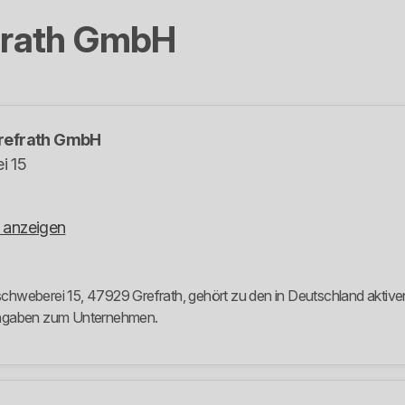
frath GmbH
refrath GmbH
i 15
 anzeigen
hweberei 15, 47929 Grefrath, gehört zu den in Deutschland aktiven 
 Angaben zum Unternehmen.