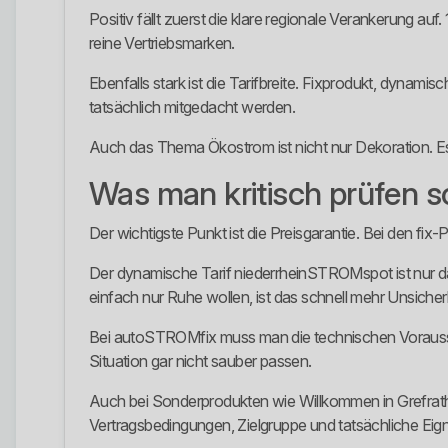
Positiv fällt zuerst die klare regionale Verankerung a
reine Vertriebsmarken.
Ebenfalls stark ist die Tarifbreite. Fixprodukt, dyna
tatsächlich mitgedacht werden.
Auch das Thema Ökostrom ist nicht nur Dekoration. Es 
Was man kritisch prüfen so
Der wichtigste Punkt ist die Preisgarantie. Bei den fix
Der dynamische Tarif niederrheinSTROMspot ist nur d
einfach nur Ruhe wollen, ist das schnell mehr Unsicherhe
Bei autoSTROMfix muss man die technischen Voraussetzu
Situation gar nicht sauber passen.
Auch bei Sonderprodukten wie Willkommen in Grefrath o
Vertragsbedingungen, Zielgruppe und tatsächliche Eign