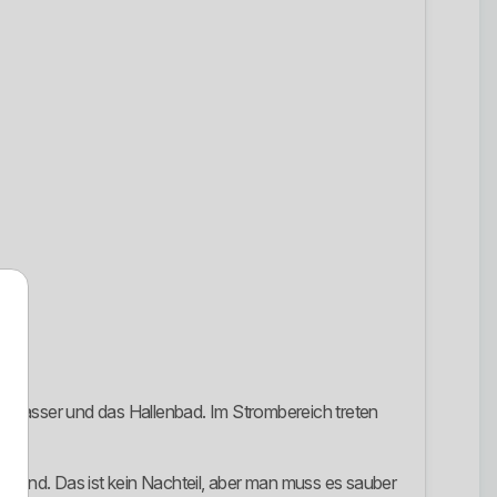
asser und das Hallenbad. Im Strombereich treten
münd. Das ist kein Nachteil, aber man muss es sauber