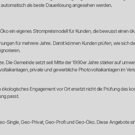
 automatisch als beste Dauerlösung angesehen werden.
 ein eigenes Strompreismodell für Kunden, die bewusst einen öko
hnungen für mehrere Jahre. Damit können Kunden prüfen, wie sich d
ignorieren.
ze. Die Gemeinde setzt seit Mitte der 1990er Jahre stärker auf um
ltaikanlagen, private und gewerbliche Photovoltaikanlagen im Ver
Ein ökologisches Engagement vor Ort ersetzt nicht die Prüfung des ko
ung passt.
eo-Single, Geo-Privat, Geo-Profi und Geo-Öko. Diese Angebote si