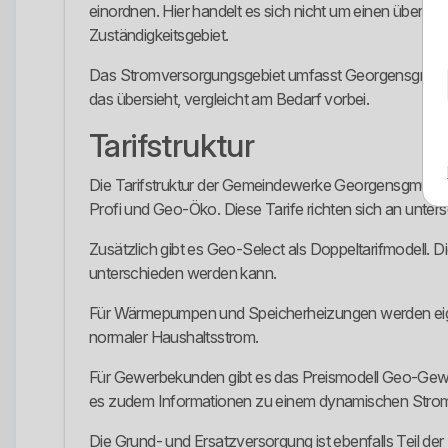
einordnen. Hier handelt es sich nicht um einen überr
Zuständigkeitsgebiet.
Das Stromversorgungsgebiet umfasst Georgensgmünd, 
das übersieht, vergleicht am Bedarf vorbei.
Tarifstruktur
Die Tarifstruktur der Gemeindewerke Georgensgmünd 
Profi und Geo-Öko. Diese Tarife richten sich an unter
Zusätzlich gibt es Geo-Select als Doppeltarifmodell. 
unterschieden werden kann.
Für Wärmepumpen und Speicherheizungen werden eigene 
normaler Haushaltsstrom.
Für Gewerbekunden gibt es das Preismodell Geo-Gewe
es zudem Informationen zu einem dynamischen Stromt
Die Grund- und Ersatzversorgung ist ebenfalls Teil der