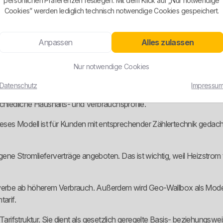
persönlichen Präferenzen festlegen. Mit dem Klick auf „Nur notwendige
egionalen Stromdiscounter, sondern um eine kommunale Versorgungsei
Cookies” werden lediglich technisch notwendige Cookies gespeichert.
Friedrichsgmünd und Hauslach. Für Kunden außerhalb dieses Netzg
Anpassen
Alles zulassen
Nur notwendige Cookies
Datenschutz
Impressu
ist unter den GeoStrom-Preismodellen aufgebaut. Zu den genannte
schiedliche Haushalts- und Verbrauchsprofile.
Dieses Modell ist für Kunden mit entsprechender Zählertechnik gedach
Stromlieferverträge angeboten. Das ist wichtig, weil Heizstrom te
rbe ab höherem Verbrauch. Außerdem wird Geo-Wallbox als Modell 
arif.
 Tarifstruktur. Sie dient als gesetzlich geregelte Basis- beziehungs