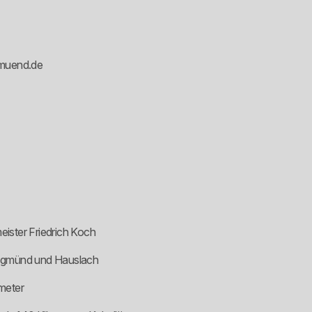
4
muend.de
ister Friedrich Koch
hsgmünd und Hauslach
meter