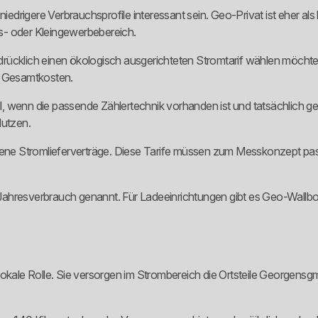
niedrigere Verbrauchsprofile interessant sein. Geo-Privat ist eher al
s- oder Kleingewerbebereich.
rücklich einen ökologisch ausgerichteten Stromtarif wählen möchten.
 Gesamtkosten.
ll, wenn die passende Zählertechnik vorhanden ist und tatsächlich genu
Nutzen.
ne Stromlieferverträge. Diese Tarife müssen zum Messkonzept pa
esverbrauch genannt. Für Ladeeinrichtungen gibt es Geo-Wallbox.
ale Rolle. Sie versorgen im Strombereich die Ortsteile Georgensg