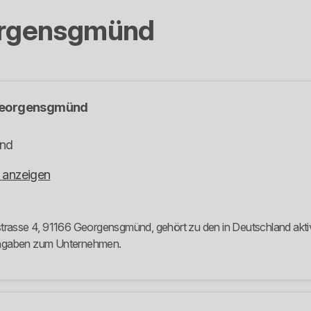
rgensgmünd
eorgensgmünd
nd
 anzeigen
sse 4, 91166 Georgensgmünd, gehört zu den in Deutschland aktiven
 Angaben zum Unternehmen.