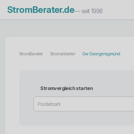
StromBerater.de
— seit 1998
StromBerater
Stromanbieter
Gw Georgensgmünd
Stromvergleich starten