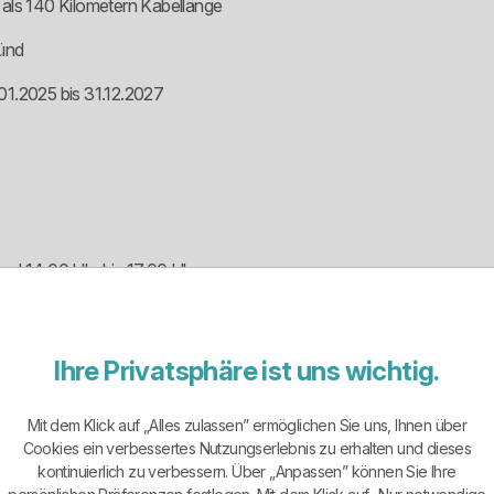
 als 140 Kilometern Kabellänge
ünd
.01.2025 bis 31.12.2027
nd 14:00 Uhr bis 17:00 Uhr
Ihre Privatsphäre ist uns wichtig.
e Versorger der Gemeinde Georgensgmünd für Strom, Wasser, Abw
Mit dem Klick auf „Alles zulassen” ermöglichen Sie uns, Ihnen über
und- und Ersatzversorger im eigenen Netzgebiet auf.
Cookies ein verbessertes Nutzungserlebnis zu erhalten und dieses
kontinuierlich zu verbessern. Über „Anpassen” können Sie Ihre
iges Unternehmen, sondern ein Regiebetrieb der Gemeinde Georgensg