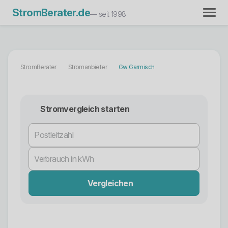
StromBerater.de
— seit 1998
StromBerater
Stromanbieter
Gw Garmisch
Stromvergleich starten
Vergleichen