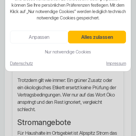
gezielt mehr Richtung Ökostrom gehen will, hat
können Sie Ihre persönlichen Präferenzen festlegen. Mit dem
Klick auf „Nur notwendige Cookies” werden lediglich technisch
eine konkrete Option und nicht nur vage
notwendige Cookies gespeichert.
Werbesprüche.
Zusätzlich passt dazu, dass die Gemeindewerke
Anpassen
Alles zulassen
eigene Stromerzeugung im Netzgebiet und
regionale Erzeugungsstrukturen sichtbar machen.
Nur notwendige Cookies
Das stärkt das Bild eines Versorgers, der nicht nur
Strom weiterreicht, sondern auch regional an der
Datenschutz
Impressum
Versorgung mitarbeitet.
Trotzdem gilt wie immer: Ein grüner Zusatz oder
ein ökologisches Etikett ersetzt keine Prüfung der
Vertragsbedingungen. Wer nur auf das Wort Öko
anspringt und den Rest ignoriert, vergleicht
schlecht.
Stromangebote
Für Haushalte im Ortsgebiet ist Alpspitz Strom das