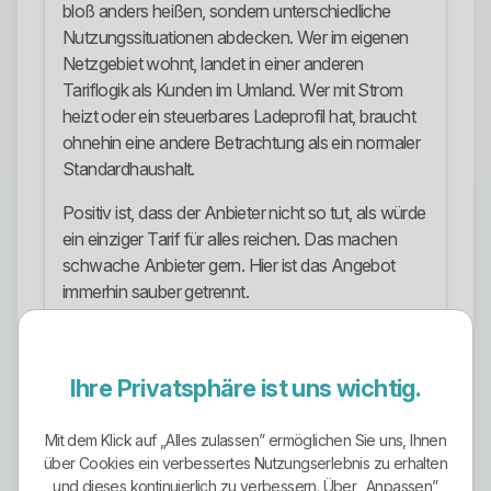
bloß anders heißen, sondern unterschiedliche
Nutzungssituationen abdecken. Wer im eigenen
Netzgebiet wohnt, landet in einer anderen
Tariflogik als Kunden im Umland. Wer mit Strom
heizt oder ein steuerbares Ladeprofil hat, braucht
ohnehin eine andere Betrachtung als ein normaler
Standardhaushalt.
Positiv ist, dass der Anbieter nicht so tut, als würde
ein einziger Tarif für alles reichen. Das machen
schwache Anbieter gern. Hier ist das Angebot
immerhin sauber getrennt.
Ökostrom-Ausrichtung
Die Ökostrom-Ausrichtung ist vorhanden, aber
Ihre Privatsphäre ist uns wichtig.
man sollte nicht schlampig formulieren. Nach
außen sichtbar ist vor allem die Zusatzoption
Mit dem Klick auf „Alles zulassen” ermöglichen Sie uns, Ihnen
ökoLOGISCH, die als zertifizierter
über Cookies ein verbessertes Nutzungserlebnis zu erhalten
Wasserkraftstrom angeboten wird. Das heißt: Wer
und dieses kontinuierlich zu verbessern. Über „Anpassen”