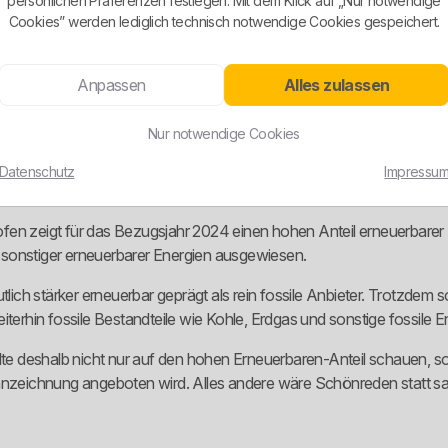
persönlichen Präferenzen festlegen. Mit dem Klick auf „Nur notwendige
Cookies” werden lediglich technisch notwendige Cookies gespeichert.
, Naturstein- und Wärmepumpen-Heizungsanlagen sowie für Anlagen z
enau hier darf man nicht schlampig werden: Messkonzept, Zählerar
Anpassen
Alles zulassen
indewerke Gangkofen ab dem 01.01.2025 für die folgenden drei Kale
Nur notwendige Cookies
 eigenen Netzgebiet eine zentrale Auffang- und Basisversorgungsfu
Datenschutz
Impressu
 zeigt für das Bezugsjahr 2024 einen hohen Anteil erneuerbarer 
il sonstiger erneuerbarer Energien ausgewiesen.
utlich stärker erneuerbar geprägt als rein fossile Anbieter. Trotzdem
terhin fossile Bestandteile wie Kohle, Erdgas und sonstige fossile En
llte deshalb nicht nur auf den hohen Erneuerbaren-Anteil schauen, so
zeichnung angeboten wird. Alles andere wäre Schönreden statt sau