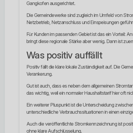
Gangkofen ausgerichtet.
Die Gemeindewerke sind zugleich im Umfeld von Stromv
Netzbetrieb, Netzanschluss und Einspeisungen geführt. 
Für Kunden im passenden Gebiet ist das ein Vorteil: 
bringt diese regionale Stärke aber wenig. Dann ist zuer
Was positiv auffällt
Positiv fällt die klare lokale Zuständigkeit auf. Di
Verankerung.
Gut ist auch, dass es neben dem allgemeinen Stromtari
das wichtig, weil ein normaler Haushaltstarif hier oft ni
Ein weiterer Pluspunkt ist die Unterscheidung zwische
unterschiedliche Verbrauchssituationen in einen einzi
Auch die veröffentlichte Stromkennzeichnung ist positiv
ohne klare Aufschlüsselung.