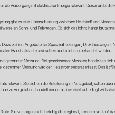
für die Versorgung mit elektrischer Energie relevant. Dieser bildet d
elung gibt es eine Unterscheidung zwischen Hochtarif und Niedertari
lweise an Sonn- und Feiertagen. Ob sich das lohnt, hängt brutal st
arife. Dazu zählen Angebote für Speicherheizungen, Direktheizung
malen Haushaltstarife und sollten auch nicht so behandelt werden.
nd getrennter Messung. Bei gemeinsamer Messung handelt es sich 
 Bei getrennter Messung wird der Heizstrom separat erfasst. Das ist 
ls relevant. Sie sichern die Belieferung im Netzgebiet, sollten abe
hne zu vergleichen, handelt bequem, aber nicht unbedingt wirtschaft
olle. Sie versorgen nicht beliebig überregional, sondern sind auf 