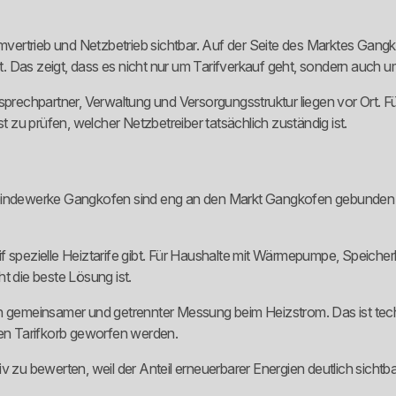
ertrieb und Netzbetrieb sichtbar. Auf der Seite des Marktes Gangk
Das zeigt, dass es nicht nur um Tarifverkauf geht, sondern auch um 
Ansprechpartner, Verwaltung und Versorgungsstruktur liegen vor Or
st zu prüfen, welcher Netzbetreiber tatsächlich zuständig ist.
e Gemeindewerke Gangkofen sind eng an den Markt Gangkofen gebunde
f spezielle Heiztarife gibt. Für Haushalte mit Wärmepumpe, Speiche
cht die beste Lösung ist.
n gemeinsamer und getrennter Messung beim Heizstrom. Das ist techn
gen Tarifkorb geworfen werden.
 zu bewerten, weil der Anteil erneuerbarer Energien deutlich sichtbar