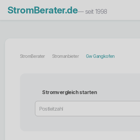
StromBerater.de
— seit 1998
StromBerater
Stromanbieter
Gw Gangkofen
Stromvergleich starten