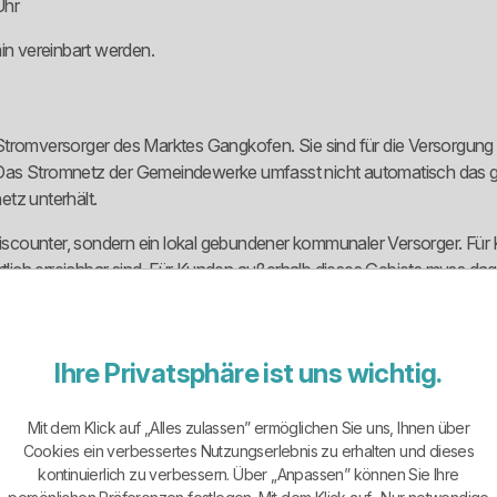
Uhr
in vereinbart werden.
mversorger des Marktes Gangkofen. Sie sind für die Versorgung mi
 Das Stromnetz der Gemeindewerke umfasst nicht automatisch das 
tz unterhält.
mdiscounter, sondern ein lokal gebundener kommunaler Versorger. Fü
 örtlich erreichbar sind. Für Kunden außerhalb dieses Gebiets muss
Ihre Privatsphäre ist uns wichtig.
 klassisch aufgebaut. Es gibt einen allgemeinen Tarif für die Versor
en mit niedrigerem bis mittlerem Jahresverbrauch relevant ist.
Mit dem Klick auf „Alles zulassen” ermöglichen Sie uns, Ihnen über
Cookies ein verbessertes Nutzungserlebnis zu erhalten und dieses
ersorgung ohne Schwachlastregelung und Versorgung mit Schwachlas
kontinuierlich zu verbessern. Über „Anpassen” können Sie Ihre
ann sinnvoll sein, wenn ein relevanter Teil des Stromverbrauchs in di