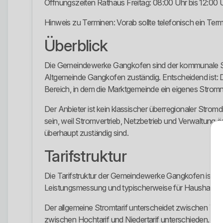
Öffnungszeiten Rathaus Freitag: 08:00 Uhr bis 12:00 
Hinweis zu Terminen: Vorab sollte telefonisch ein Term
Überblick
Die Gemeindewerke Gangkofen sind der kommunale Stro
Altgemeinde Gangkofen zuständig. Entscheidend ist:
Bereich, in dem die Marktgemeinde ein eigenes Stromne
Der Anbieter ist kein klassischer überregionaler Stro
sein, weil Stromvertrieb, Netzbetrieb und Verwaltung
überhaupt zuständig sind.
Tarifstruktur
Die Tarifstruktur der Gemeindewerke Gangkofen ist eher
Leistungsmessung und typischerweise für Haushaltskund
Der allgemeine Stromtarif unterscheidet zwischen V
zwischen Hochtarif und Niedertarif unterschieden. Das k