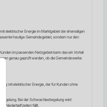
t elektrischer Energie im Marktgebiet der ehemaligen
gesamte heutige Gemeindegebiet, sondern nur den
r Kunden im passenden Netzgebiet kann das ein Vorteil
 dagegen genau geprüft werden, ob die Gemeindewerke
gung mit elektrischer Energie, der für Kunden ohne
tregelung. Bei der Schwachlastregelung wird
e Niedertarifzeiten fällt.