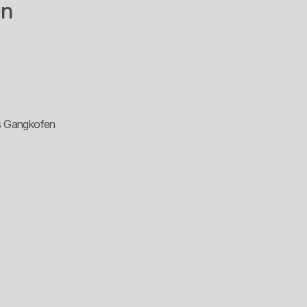
en
s Gangkofen