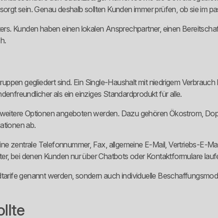
gt sein. Genau deshalb sollten Kunden immer prüfen, ob sie im pas
eters. Kunden haben einen lokalen Ansprechpartner, einen Bereitscha
ch.
gruppen gegliedert sind. Ein Single-Haushalt mit niedrigem Verbrauch b
denfreundlicher als ein einziges Standardprodukt für alle.
en weitere Optionen angeboten werden. Dazu gehören Ökostrom, Dopp
ationen ab.
gibt eine zentrale Telefonnummer, Fax, allgemeine E-Mail, Vertriebs-E-
eter, bei denen Kunden nur über Chatbots oder Kontaktformulare lauf
dtarife genannt werden, sondern auch individuelle Beschaffungsmode
llte