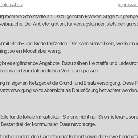
Datenschutz
Impressu
 mehrere Stromtarife an. Dazu gehören Franken Single für geringe 
rbräuche. Der Anbieter gibt an, für Vertragskunden stets den günst
 mit Hoch- und Niedertarifzeiten. Das kann sinnvoll sein, wenn ein r
ringt so ein Modell aber wenig.
t gibt es ergänzende Angebote. Dazu zählen Heiztarife und Lades
 Technik und zum tatsächlichen Verbrauch passen.
m eigenen Netzgebiet die Grund- und Ersatzversorgung. Diese Fu
rsatzversorgung sollte aber nicht als Dauerlösung betrachtet werden.
e für die lokale Infrastruktur. Sie sind nicht nur Stromlieferant, 
er Bestandteil der kommunalen Daseinsvorsorge.
fft insbesondere den Cadolzburger Kernort sowie die Gewerbegebi