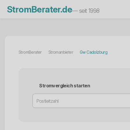
StromBerater.de
— seit 1998
StromBerater
Stromanbieter
Gw Cadolzburg
Stromvergleich starten