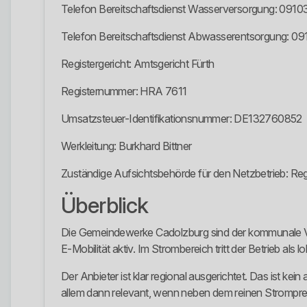
Telefon Bereitschaftsdienst Wasserversorgung: 0910
Telefon Bereitschaftsdienst Abwasserentsorgung: 09
Registergericht: Amtsgericht Fürth
Registernummer: HRA 7611
Umsatzsteuer-Identifikationsnummer: DE132760852
Werkleitung: Burkhard Bittner
Zuständige Aufsichtsbehörde für den Netzbetrieb: Re
Überblick
Die Gemeindewerke Cadolzburg sind der kommunale Ve
E-Mobilität aktiv. Im Strombereich tritt der Betrieb a
Der Anbieter ist klar regional ausgerichtet. Das ist ke
allem dann relevant, wenn neben dem reinen Stromprei