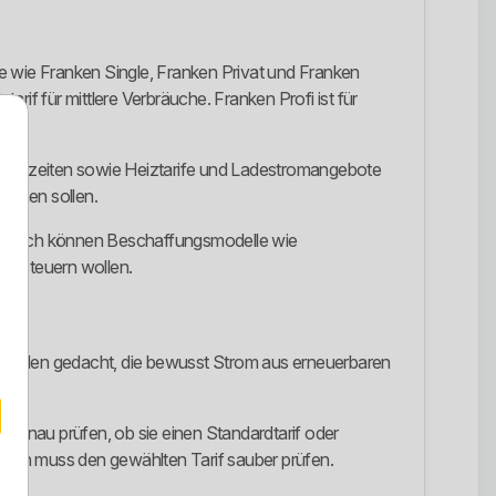
e wie Franken Single, Franken Privat und Franken
arif für mittlere Verbräuche. Franken Profi ist für
ertarifzeiten sowie Heiztarife und Ladestromangebote
ehmen sollen.
ätzlich können Beschaffungsmodelle wie
ler steuern wollen.
ür Kunden gedacht, die bewusst Strom aus erneuerbaren
 genau prüfen, ob sie einen Standardtarif oder
ndern muss den gewählten Tarif sauber prüfen.