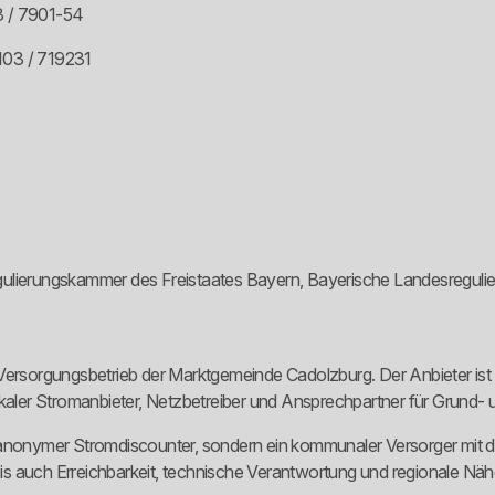
3 / 7901-54
103 / 719231
gulierungskammer des Freistaates Bayern, Bayerische Landesregul
rsorgungsbetrieb der Marktgemeinde Cadolzburg. Der Anbieter ist
ls lokaler Stromanbieter, Netzbetreiber und Ansprechpartner für Grund
in anonymer Stromdiscounter, sondern ein kommunaler Versorger mit di
s auch Erreichbarkeit, technische Verantwortung und regionale Nähe