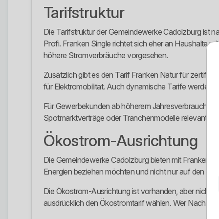
Tarifstruktur
Die Tarifstruktur der Gemeindewerke Cadolzburg ist n
Profi. Franken Single richtet sich eher an Haushalte mit
höhere Stromverbräuche vorgesehen.
Zusätzlich gibt es den Tarif Franken Natur für zertif
für Elektromobilität. Auch dynamische Tarife werden 
Für Gewerbekunden ab höherem Jahresverbrauch werd
Spotmarktverträge oder Tranchenmodelle relevant sein. 
Ökostrom-Ausrichtung
Die Gemeindewerke Cadolzburg bieten mit Franken Natur
Energien beziehen möchten und nicht nur auf den güns
Die Ökostrom-Ausrichtung ist vorhanden, aber nicht au
ausdrücklich den Ökostromtarif wählen. Wer Nachhaltig