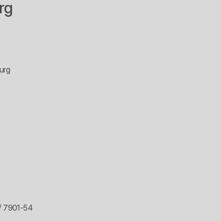
rg
urg
 / 7901-54