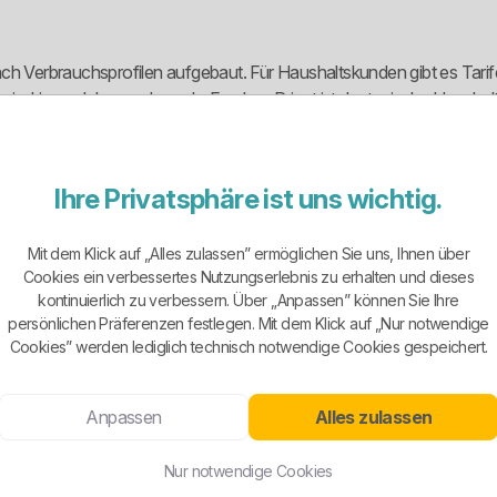
ach Verbrauchsprofilen aufgebaut. Für Haushaltskunden gibt es Tarif
 niedrigem Jahresverbrauch. Franken Privat ist der typische Haushaltst
izierten Ökostrom, den Doppeltarif Franken Select für Hoch- und Nied
Ihre Privatsphäre ist uns wichtig.
angeboten, wobei Kunden dazu direkt Kontakt mit dem Anbieter aufn
en neben Standardtarifen auch Festpreisverträge angeboten. Zus
Mit dem Klick auf „Alles zulassen” ermöglichen Sie uns, Ihnen über
Das ist sinnvoll für Betriebe, die ihren Stromverbrauch professionel
Cookies ein verbessertes Nutzungserlebnis zu erhalten und dieses
kontinuierlich zu verbessern. Über „Anpassen” können Sie Ihre
persönlichen Präferenzen festlegen. Mit dem Klick auf „Nur notwendige
Cookies” werden lediglich technisch notwendige Cookies gespeichert.
 einen eigenen zertifizierten Ökostromtarif an. Dieser Tarif ist f
tigsten Standardtarif schauen.
Anpassen
Alles zulassen
tomatisch für jeden Tarif gleich zu bewerten. Kunden sollten deshalb
keit will, darf nicht nur auf den Namen des Anbieters vertrauen, so
Nur notwendige Cookies