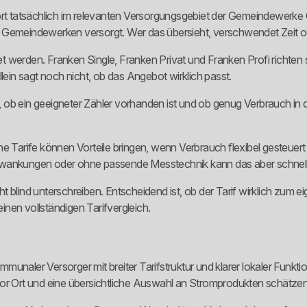
ort tatsächlich im relevanten Versorgungsgebiet der Gemeindewerke Ca
 Gemeindewerken versorgt. Wer das übersieht, verschwendet Zeit o
 werden. Franken Single, Franken Privat und Franken Profi richten 
lein sagt noch nicht, ob das Angebot wirklich passt.
b ein geeigneter Zähler vorhanden ist und ob genug Verbrauch in die
he Tarife können Vorteile bringen, wenn Verbrauch flexibel gesteue
chwankungen oder ohne passende Messtechnik kann das aber schnell
 blind unterschreiben. Entscheidend ist, ob der Tarif wirklich zum e
einen vollständigen Tarifvergleich.
naler Versorger mit breiter Tarifstruktur und klarer lokaler Funktio
vor Ort und eine übersichtliche Auswahl an Stromprodukten schätzen