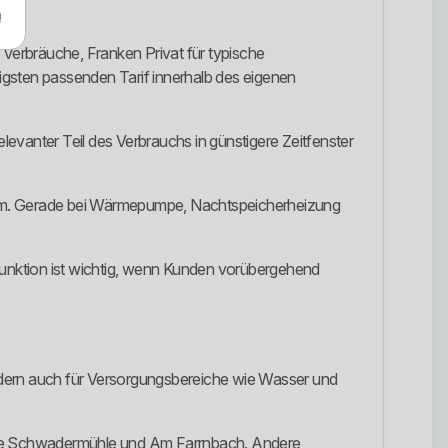
m
Verbräuche, Franken Privat für typische
igsten passenden Tarif innerhalb des eigenen
elevanter Teil des Verbrauchs in günstigere Zeitfenster
trom. Gerade bei Wärmepumpe, Nachtspeicherheizung
nktion ist wichtig, wenn Kunden vorübergehend
sondern auch für Versorgungsbereiche wie Wasser und
ete Schwadermühle und Am Farrnbach. Andere