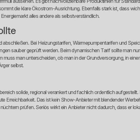
Tarifmüll aussehen. Es gibt nachvollziehbare Produktlinien für Stan
mmt die klare Ökostrom-Ausrichtung. Ebenfalls stark ist, dass wich
Energiemarkt alles andere als selbstverständlich.
llte
lind abschließen. Bei Heizungstarifen, Wärmepumpentarifen und Spe
ungen sauber geprüft werden. Beim dynamischen Tarif sollte man nur
 muss man unterscheiden, ob man in der Grundversorgung, in einem
rger selbst.
h solide, regional verankert und fachlich ordentlich aufgestellt. B
ute Erreichbarkeit. Das ist kein Show-Anbieter mit blendender Werbe
üchtern prüfen. Seriös wirkt ein Anbieter nicht dadurch, dass er loka