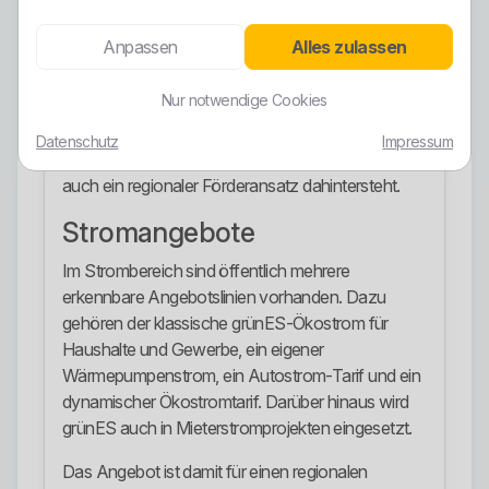
grüner Werbesatz ohne Substanz.
Anpassen
Alles zulassen
Zusätzlich investiert grünES nach eigener
Darstellung pro verkaufter Kilowattstunde einen
Nur notwendige Cookies
festen Beitrag in neue ökologische Projekte in der
Region Esslingen. Das ist positiv, weil damit nicht
Datenschutz
Impressum
nur ein Herkunftsnachweis verkauft wird, sondern
auch ein regionaler Förderansatz dahintersteht.
Stromangebote
Im Strombereich sind öffentlich mehrere
erkennbare Angebotslinien vorhanden. Dazu
gehören der klassische grünES-Ökostrom für
Haushalte und Gewerbe, ein eigener
Wärmepumpenstrom, ein Autostrom-Tarif und ein
dynamischer Ökostromtarif. Darüber hinaus wird
grünES auch in Mieterstromprojekten eingesetzt.
Das Angebot ist damit für einen regionalen