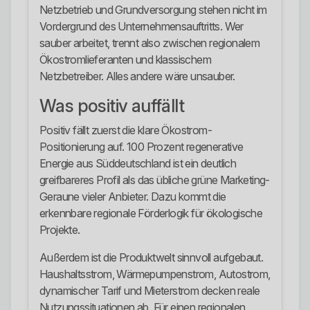
Netzbetrieb und Grundversorgung stehen nicht im
Vordergrund des Unternehmensauftritts. Wer
sauber arbeitet, trennt also zwischen regionalem
Ökostromlieferanten und klassischem
Netzbetreiber. Alles andere wäre unsauber.
Was positiv auffällt
Positiv fällt zuerst die klare Ökostrom-
Positionierung auf. 100 Prozent regenerative
Energie aus Süddeutschland ist ein deutlich
greifbareres Profil als das übliche grüne Marketing-
Geraune vieler Anbieter. Dazu kommt die
erkennbare regionale Förderlogik für ökologische
Projekte.
Außerdem ist die Produktwelt sinnvoll aufgebaut.
Haushaltsstrom, Wärmepumpenstrom, Autostrom,
dynamischer Tarif und Mieterstrom decken reale
Nutzungssituationen ab. Für einen regionalen