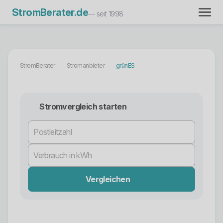
StromBerater.de
— seit 1998
StromBerater
Stromanbieter
grünES
Stromvergleich starten
Vergleichen