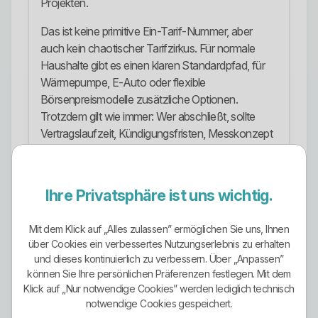
Projekten.
Das ist keine primitive Ein-Tarif-Nummer, aber
auch kein chaotischer Tarifzirkus. Für normale
Haushalte gibt es einen klaren Standardpfad, für
Wärmepumpe, E-Auto oder flexible
Börsenpreismodelle zusätzliche Optionen.
Trotzdem gilt wie immer: Wer abschließt, sollte
Vertragslaufzeit, Kündigungsfristen, Messkonzept
und technische Voraussetzungen sauber prüfen.
Wer das nicht macht, vergleicht schlampig.
Ihre Privatsphäre ist uns wichtig.
Ökostrom-Ausrichtung
Die Ökostrom-Ausrichtung ist einer der stärksten
Mit dem Klick auf „Alles zulassen” ermöglichen Sie uns, Ihnen
Punkte bei grünES. Das Unternehmen bewirbt
über Cookies ein verbessertes Nutzungserlebnis zu erhalten
seinen Strom ausdrücklich als echten Ökostrom
und dieses kontinuierlich zu verbessern. Über „Anpassen”
aus 100 Prozent regenerativen Energien aus
können Sie Ihre persönlichen Präferenzen festlegen. Mit dem
Klick auf „Nur notwendige Cookies” werden lediglich technisch
Süddeutschland, konkret aus süddeutscher
notwendige Cookies gespeichert.
Wasserkraft. Das ist deutlich mehr als irgendein