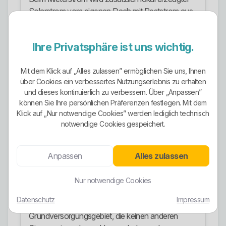
Solarstrom vom eigenen Dach mit Reststrom aus
erneuerbaren Quellen kombiniert. Das ist inhaltlich
sinnvoller als reines Greenwashing, weil dort
Ihre Privatsphäre ist uns wichtig.
wenigstens ein echter lokaler Erzeugungsbezug
vorhanden ist.
Mit dem Klick auf „Alles zulassen” ermöglichen Sie uns, Ihnen
Stromangebote
über Cookies ein verbessertes Nutzungserlebnis zu erhalten
und dieses kontinuierlich zu verbessern. Über „Anpassen”
Im Privatkundenbereich sind mehrere
können Sie Ihre persönlichen Präferenzen festlegen. Mit dem
Stromangebote sichtbar. Für Gotha werden vor
Klick auf „Nur notwendige Cookies” werden lediglich technisch
allem meinGOTHAstrom 26 und
notwendige Cookies gespeichert.
meinGOTHAstrom 26 plus angeboten. Für
Kunden außerhalb Gothas gibt es
Anpassen
Alles zulassen
meinTHÜRINGENstrom 26 und
meinTHÜRINGENstrom 26 plus.
Nur notwendige Cookies
Daneben existiert die Grundversorgung als
Datenschutz
Impressum
Standardlösung für Haushalte im
Grundversorgungsgebiet, die keinen anderen