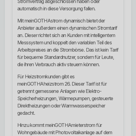
Stromvertrag abgeschlossen haben oder
automatisch in diese Versorgung fallen.
Mit meinGOTHAstrom dynamisch bietet der
Anbieter außerdem einen dynamischen Stromtarif
an. Dieser richtet sich an Kunden mit intelligentem
Messsystem und koppelt den variablen Teil des
Arbeitspreises an die Strombörse. Das ist kein Tarif
für bequeme Standardnutzer, sondern für Leute,
die ihren Verbrauch aktiv steuern können.
Für Heizstromkunden gibt es
meinGOTHAheizstrom 26. Dieser Tarif ist für
getrennt gemessene Anlagen wie Elektro-
Speicherheizungen, Wärmepumpen, gesteuerte
Direktheizungen oder Warmwasserspeicher
gedacht.
Hinzu kommt meinGOTHAmieterstrom für
Wohngebäude mit Photovoltaikanlage auf dem