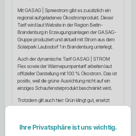
Mit GASAG | Spreestrom gibt es zusätzlich ein
regional aufgeladenes Ökostromprodukt. Dieser
Tarif wird laut Website in der Region Berlin-
Brandenburg in Erzeugungsanlagen der GASAG-
Gruppe produziert und aktuell mit Strom aus dem
Solarpark Laubsdorf 1 in Brandenburg unterlegt.
Auch der dynamische Tarif GASAG | STROM
Flex sowie der Wärmepumpentarif arbeiten laut
offizieller Darstellung mit 100 % Ökostrom. Das ist
positiv, weil die grüne Ausrichtung nicht auf ein
einziges Schaufensterprodukt beschränkt wird.
Trotzdem gilt auch hier: Grün klingt gut, ersetzt
aber keine Tarifprüfung. Entscheidend bleiben
Vertragslogik, Preisstruktur, Zählertechnik und die
Frage, ob der Tarif wirklich zur eigenen Nutzung
Ihre Privatsphäre ist uns wichtig.
passt.