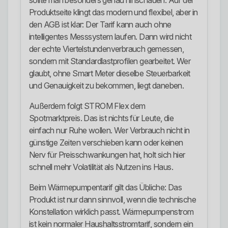
sollte man besonders genau hinschauen. Auf der
Produktseite klingt das modern und flexibel, aber in
den AGB ist klar: Der Tarif kann auch ohne
intelligentes Messsystem laufen. Dann wird nicht
der echte Viertelstundenverbrauch gemessen,
sondern mit Standardlastprofilen gearbeitet. Wer
glaubt, ohne Smart Meter dieselbe Steuerbarkeit
und Genauigkeit zu bekommen, liegt daneben.
Außerdem folgt STROM Flex dem
Spotmarktpreis. Das ist nichts für Leute, die
einfach nur Ruhe wollen. Wer Verbrauch nicht in
günstige Zeiten verschieben kann oder keinen
Nerv für Preisschwankungen hat, holt sich hier
schnell mehr Volatilität als Nutzen ins Haus.
Beim Wärmepumpentarif gilt das Übliche: Das
Produkt ist nur dann sinnvoll, wenn die technische
Konstellation wirklich passt. Wärmepumpenstrom
ist kein normaler Haushaltsstromtarif, sondern ein