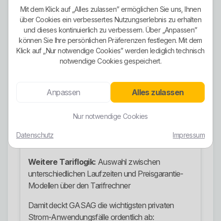
Stromangebote
Mit dem Klick auf „Alles zulassen” ermöglichen Sie uns, Ihnen
über Cookies ein verbessertes Nutzungserlebnis zu erhalten
Klassischer Ökostromtarif:
GASAG | STROM
und dieses kontinuierlich zu verbessern. Über „Anpassen”
Direkt
können Sie Ihre persönlichen Präferenzen festlegen. Mit dem
Klick auf „Nur notwendige Cookies” werden lediglich technisch
Regionaler Ökostromtarif:
GASAG |
notwendige Cookies gespeichert.
Spreestrom
Dynamischer Tarif:
GASAG | STROM Flex
Anpassen
Alles zulassen
Wärmepumpentarif:
GASAG | STROM
Nur notwendige Cookies
Wärmepumpe
Datenschutz
Impressum
Kombioption:
Strom- und Gas-Kombitarife
Weitere Tariflogik:
Auswahl zwischen
unterschiedlichen Laufzeiten und Preisgarantie-
Modellen über den Tarifrechner
Damit deckt GASAG die wichtigsten privaten
Strom-Anwendungsfälle ordentlich ab: