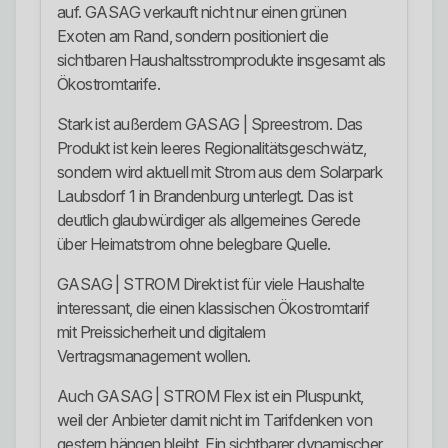
auf. GASAG verkauft nicht nur einen grünen
Exoten am Rand, sondern positioniert die
sichtbaren Haushaltsstromprodukte insgesamt als
Ökostromtarife.
Stark ist außerdem GASAG | Spreestrom. Das
Produkt ist kein leeres Regionalitätsgeschwätz,
sondern wird aktuell mit Strom aus dem Solarpark
Laubsdorf 1 in Brandenburg unterlegt. Das ist
deutlich glaubwürdiger als allgemeines Gerede
über Heimatstrom ohne belegbare Quelle.
GASAG | STROM Direkt ist für viele Haushalte
interessant, die einen klassischen Ökostromtarif
mit Preissicherheit und digitalem
Vertragsmanagement wollen.
Auch GASAG | STROM Flex ist ein Pluspunkt,
weil der Anbieter damit nicht im Tarifdenken von
gestern hängen bleibt. Ein sichtbarer dynamischer