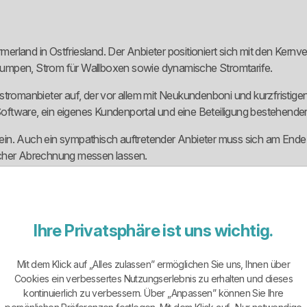
land in Ostfriesland. Der Anbieter positioniert sich mit den Kernve
pumpen, Strom für Wallboxen sowie dynamische Stromtarife.
ligstromanbieter auf, der vor allem mit Neukundenboni und kurzfristig
oftware, ein eigenes Kundenportal und eine Beteiligung bestehend
chein. Auch ein sympathisch auftretender Anbieter muss sich am Ende
icher Abrechnung messen lassen.
klar aufgebaut. Es gibt den klassischen Haushaltsstromtarif, einen W
Ihre Privatsphäre ist uns wichtig.
bar.
 und Gewerbekunden, die einen einfachen Stromtarif für den Alltag 
Mit dem Klick auf „Alles zulassen” ermöglichen Sie uns, Ihnen über
günstigung nach § 14a EnWG relevant sein, sofern die Voraussetzung
Cookies ein verbessertes Nutzungserlebnis zu erhalten und dieses
kontinuierlich zu verbessern. Über „Anpassen” können Sie Ihre
 die Wärmepumpe voraus. Das ist wichtig, weil sonst der Spezialtar