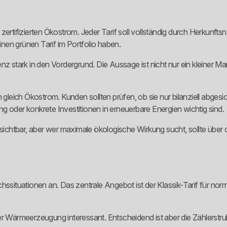
zertifizierten Ökostrom. Jeder Tarif soll vollständig durch Herkunft
einen grünen Tarif im Portfolio haben.
nz stark in den Vordergrund. Die Aussage ist nicht nur ein kleiner M
h gleich Ökostrom. Kunden sollten prüfen, ob sie nur bilanziell abg
g oder konkrete Investitionen in erneuerbare Energien wichtig sind.
chtbar, aber wer maximale ökologische Wirkung sucht, sollte über 
hssituationen an. Das zentrale Angebot ist der Klassik-Tarif für nor
r Wärmeerzeugung interessant. Entscheidend ist aber die Zählerstruktu