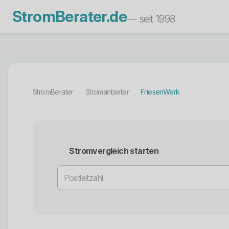
StromBerater.de
— seit 1998
StromBerater
Stromanbieter
FriesenWerk
Stromvergleich starten