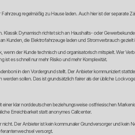
ihr Fahrzeug regelmäßig zu Hause laden. Auch hier ist der separate 
n. Klassik Dynamisch richtet sich an Haushalts- oder Gewerbekunde
n Kunden, die Elektrofahrzeuge laden und Stromverbrauch gezielt i
 wenn der Kunde technisch und organisatorisch mitspielt. Wer Verbra
 ist es schnell nur mehr Risiko und mehr Komplexität.
ndenboni in den Vordergrund stellt. Der Anbieter kommuniziert statt
den sollen. Das ist grundsätzlich fairer als der übliche Lockvogel
mit einer klar norddeutschen beziehungsweise ostfriesischen Markeni
iche Erreichbarkeit statt anonymes Callcenter.
nicht. Der Anbieter ist kein kommunaler Grundversorger und kein Netz
eferantenwechsel versorgt.