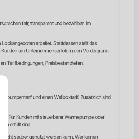
rsprechen fair, transparent und bezahlbar. Im
en Lockangeboten arbeitet. Stattdessen stellt das
er Kunden am Unternehmenserfolg in den Vordergrund.
 an Tarifbedingungen, Preisbestandteilen,
ärmepumpentarif und einen Wallboxtarif. Zusätzlich sind
suchen. Für Kunden mit steuerbarer Wärmepumpe oder
en erfüllt sind.
if nicht sauber genutzt werden kann. Wer keinen