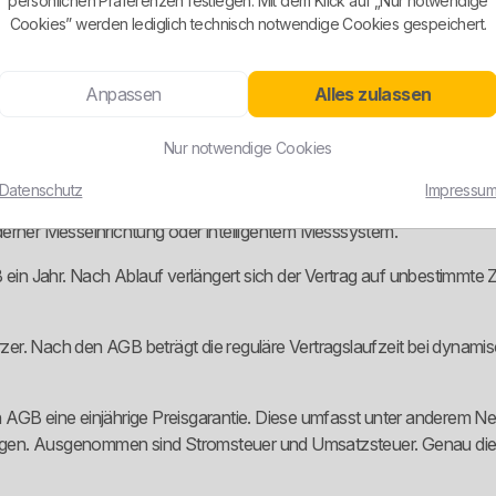
persönlichen Präferenzen festlegen. Mit dem Klick auf „Nur notwendige
en Tarif schönzureden, sondern den Klassik-Tarif prüfen.
Cookies” werden lediglich technisch notwendige Cookies gespeichert.
troauto zu Hause laden und dafür einen separaten Zähler nutzen. Auc
Anpassen
Alles zulassen
shaltsstrom, Wärmepumpe und Mobilität. Der Strompreis orientiert si
Nur notwendige Cookies
en wird.
Datenschutz
Impressu
 einem Jahresverbrauch unter 100.000 kWh ohne registrierende Leis
derner Messeinrichtung oder intelligentem Messsystem.
B ein Jahr. Nach Ablauf verlängert sich der Vertrag auf unbestimmte 
ürzer. Nach den AGB beträgt die reguläre Vertragslaufzeit bei dynamis
 AGB eine einjährige Preisgarantie. Diese umfasst unter anderem Ne
agen. Ausgenommen sind Stromsteuer und Umsatzsteuer. Genau dies