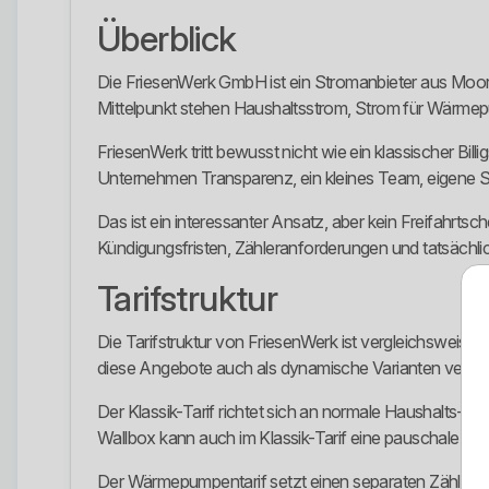
Überblick
Die FriesenWerk GmbH ist ein Stromanbieter aus Moormer
Mittelpunkt stehen Haushaltsstrom, Strom für Wärme
FriesenWerk tritt bewusst nicht wie ein klassischer Bil
Unternehmen Transparenz, ein kleines Team, eigene S
Das ist ein interessanter Ansatz, aber kein Freifahrts
Kündigungsfristen, Zähleranforderungen und tatsächl
Tarifstruktur
Die Tarifstruktur von FriesenWerk ist vergleichsweise 
diese Angebote auch als dynamische Varianten verfüg
Der Klassik-Tarif richtet sich an normale Haushalts-
Wallbox kann auch im Klassik-Tarif eine pauschale Ver
Der Wärmepumpentarif setzt einen separaten Zähler für