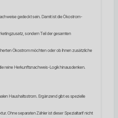
snachweise gedeckt sein. Damit ist die Ökostrom-
arketingzusatz, sondern Teil der gesamten
esicherten Ökostrom möchten oder ob ihnen zusätzliche
die reine Herkunftsnachweis-Logik hinausdenken.
malen Haushaltsstrom. Ergänzend gibt es spezielle
r. Ohne separaten Zähler ist dieser Spezialtarif nicht