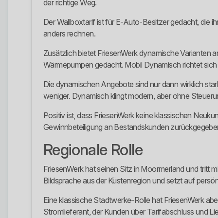
der richtige Weg.
Der Wallboxtarif ist für E-Auto-Besitzer gedacht, die 
anders rechnen.
Zusätzlich bietet FriesenWerk dynamische Varianten a
Wärmepumpen gedacht. Mobil Dynamisch richtet sich a
Die dynamischen Angebote sind nur dann wirklich stark,
weniger. Dynamisch klingt modern, aber ohne Steuerung
Positiv ist, dass FriesenWerk keine klassischen Neuku
Gewinnbeteiligung an Bestandskunden zurückgegeben wer
Regionale Rolle
FriesenWerk hat seinen Sitz in Moormerland und tritt 
Bildsprache aus der Küstenregion und setzt auf persönl
Eine klassische Stadtwerke-Rolle hat FriesenWerk aber 
Stromlieferant, der Kunden über Tarifabschluss und Li