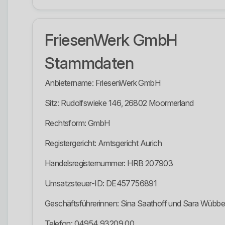
FriesenWerk GmbH
Stammdaten
Anbietername: FriesenWerk GmbH
Sitz: Rudolfswieke 146, 26802 Moormerland
Rechtsform: GmbH
Registergericht: Amtsgericht Aurich
Handelsregisternummer: HRB 207903
Umsatzsteuer-ID: DE457756891
Geschäftsführerinnen: Sina Saathoff und Sara Wübb
Telefon: 04954 93209 00