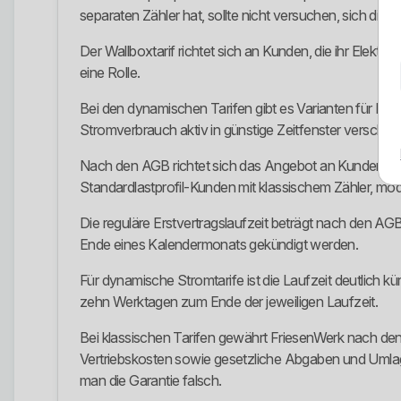
separaten Zähler hat, sollte nicht versuchen, sich dies
Der Wallboxtarif richtet sich an Kunden, die ihr Elek
eine Rolle.
Bei den dynamischen Tarifen gibt es Varianten für Hau
Stromverbrauch aktiv in günstige Zeitfenster verschob
Nach den AGB richtet sich das Angebot an Kunden mit
Standardlastprofil-Kunden mit klassischem Zähler, mo
Die reguläre Erstvertragslaufzeit beträgt nach den AG
Ende eines Kalendermonats gekündigt werden.
Für dynamische Stromtarife ist die Laufzeit deutlich k
zehn Werktagen zum Ende der jeweiligen Laufzeit.
Bei klassischen Tarifen gewährt FriesenWerk nach den
Vertriebskosten sowie gesetzliche Abgaben und Uml
man die Garantie falsch.