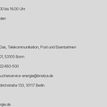
00 bis 16.00 Uhr
nden
t, Gas, Telekommunikation, Post und Eisenbahnen
01, 53105 Bonn
0 22480-500
aucherservice-energie@bnetza.de
edrichstraße 133, 10117 Berlin
rgie.de