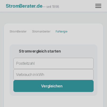
StromBerater.de
— seit 1998
StromBerater
Stromanbieter
FaNergie
Stromvergleich starten
Vergleichen