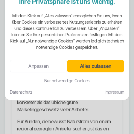
Ihre Privatsphäre ist uns wichtig.
Genau hier liegt aber auch der kritische Punkt:
Mehr Tarifnamen bedeuten nicht automatisch
Mit dem Klick auf „Alles zulassen” ermöglichen Sie uns, Ihnen
besseren Einkauf. Wer nicht sauber prüft, welcher
über Cookies ein verbessertes Nutzungserlebnis zu erhalten
und dieses kontinuierlich zu verbessern. Über „Anpassen”
Tarif wirklich zum eigenen Verbrauch passt, wählt
können Sie Ihre persönlichen Präferenzen festlegen. Mit dem
schnell den falschen Vertrag aus Bequemlichkeit.
Klick auf „Nur notwendige Cookies” werden lediglich technisch
Ökostrom-Ausrichtung
notwendige Cookies gespeichert.
Die Ökostrom-Ausrichtung ist einer der stärkeren
Anpassen
Alles zulassen
Punkte dieses Anbieters. FaNergie bewirbt
FaNStrom ausdrücklich als 100 Prozent
Wasserkraft und damit als reinen Naturstrom.
Nur notwendige Cookies
Auch die städtische Seite beschreibt das Angebot
Datenschutz
Impressum
als reines Naturproduktportfolio. Das ist deutlich
konkreter als das übliche grüne
Marketinggeschwätz vieler Anbieter.
Für Kunden, die bewusst Naturstrom von einem
regional geprägten Anbieter suchen, ist das ein