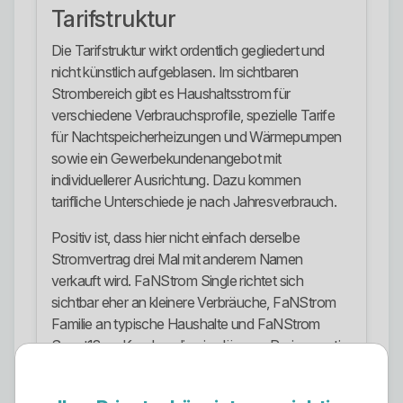
Tarifstruktur
Die Tarifstruktur wirkt ordentlich gegliedert und
nicht künstlich aufgeblasen. Im sichtbaren
Strombereich gibt es Haushaltsstrom für
verschiedene Verbrauchsprofile, spezielle Tarife
für Nachtspeicherheizungen und Wärmepumpen
sowie ein Gewerbekundenangebot mit
individuellerer Ausrichtung. Dazu kommen
tarifliche Unterschiede je nach Jahresverbrauch.
Positiv ist, dass hier nicht einfach derselbe
Stromvertrag drei Mal mit anderem Namen
verkauft wird. FaNStrom Single richtet sich
sichtbar eher an kleinere Verbräuche, FaNStrom
Familie an typische Haushalte und FaNStrom
Smart18 an Kunden, die eine längere Preisgarantie
und Laufzeit akzeptieren. Das ist sinnvoll
strukturiert und nicht komplett planlos.