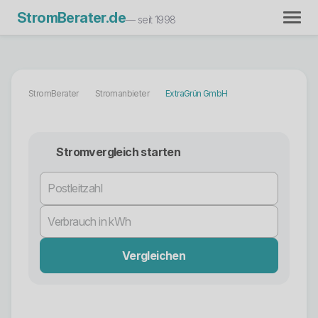
StromBerater.de
— seit 1998
StromBerater
Stromanbieter
ExtraGrün GmbH
Stromvergleich starten
Vergleichen