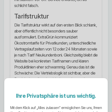
schlicht falsch.
Tarifstruktur
Die Tarifstruktur wirkt auf den ersten Blick schlank,
aber öffentlich nicht besonders sauber
ausformuliert. ExtraGrün kommuniziert
Ökostromtarife für Privatkunden, unterschiedliche
Vertragslaufzeiten von 12 oder 24 Monaten sowie
je nach Tarif Neukundenboni. Gleichzeitig bleibt die
Website bei konkreten Tarifnamen und klaren
Produktlinien eher schwammig. Genau das ist die
Schwäche: Die Vertriebslogik ist sichtbar, aber die
Produktdarstellung ist nicht besonders stark.
Positiv ist immerhin, dass Kunden ihre
Vertragskonditionen digital im Portal einsehen
Ihre Privatsphäre ist uns wichtig.
können und dass der Anbieter den gesamten
Wechselprozess selbst übernimmt.
Mit dem Klick auf „Alles zulassen” ermöglichen Sie uns, Ihnen