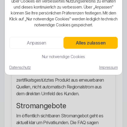
Ökostrom-Ausrichtung
über Cookies ein verbessertes Nutzungserlebnis zu erhalten
und dieses kontinuierlich zu verbessern. Über „Anpassen”
Die Ökostrom-Ausrichtung ist der zentrale Kern
können Sie Ihre persönlichen Präferenzen festlegen. Mit dem
des Auftritts. ExtraGrün wirbt klar mit 100 Prozent
Klick auf „Nur notwendige Cookies” werden lediglich technisch
notwendige Cookies gespeichert.
Ökostrom aus erneuerbaren Quellen wie Wind,
Sonne und Wasser. In der Stromkennzeichnung
wird für 2024 sowohl beim
Anpassen
Alles zulassen
Gesamtenergieträgermix als auch beim
Unternehmensverkaufsmix ein vollständig
Nur notwendige Cookies
erneuerbarer Mix mit 0,0 g CO2 pro kWh
ausgewiesen. Das ist stark. Gleichzeitig sollte man
Datenschutz
Impressum
die Kirche im Dorf lassen: Ökostrom heißt hier ein
zertifikatsgestütztes Produkt aus erneuerbaren
Quellen, nicht automatisch Regionalstrom aus
dem direkten Umfeld des Kunden.
Stromangebote
Im öffentlich sichtbaren Stromangebot geht es
aktuell klar um Privatkunden. Die FAQ sagen