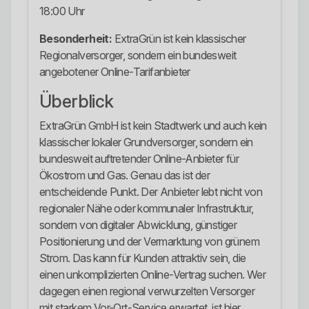
18:00 Uhr
Besonderheit:
ExtraGrün ist kein klassischer
Regionalversorger, sondern ein bundesweit
angebotener Online-Tarifanbieter
Überblick
ExtraGrün GmbH ist kein Stadtwerk und auch kein
klassischer lokaler Grundversorger, sondern ein
bundesweit auftretender Online-Anbieter für
Ökostrom und Gas. Genau das ist der
entscheidende Punkt. Der Anbieter lebt nicht von
regionaler Nähe oder kommunaler Infrastruktur,
sondern von digitaler Abwicklung, günstiger
Positionierung und der Vermarktung von grünem
Strom. Das kann für Kunden attraktiv sein, die
einen unkomplizierten Online-Vertrag suchen. Wer
dagegen einen regional verwurzelten Versorger
mit starkem Vor-Ort-Service erwartet, ist hier