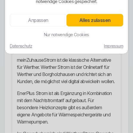
notwendige Cookies gespeichert.
Stromangebote
EnerBest Strom ist die Grundversorgung und
Anpassen
Alles zulassen
gleichzeitig als Basistarif positioniert. Der Tarif wird
mit automatischer Bestabrechnung, kurzer
Nur notwendige Cookies
Vertragslaufzeit und 100 % Ökostrom
Datenschutz
Impressum
beschrieben.
meinZuhauseStrom ist die klassische Alternative
für Werther. Werther Strom ist der Onlinetarif für
Werther und Borgholzhausen und richtet sich an
Kunden, die möglichst viel digital abwickeln wollen.
EnerPlus Strom ist als Ergänzung in Kombination
mit dem Nachtstromtarif aufgebaut. Für
besondere Heizkonzepte gibt es außerdem
eigene Angebote für Wärmespeichergeräte und
Wärmepumpen.