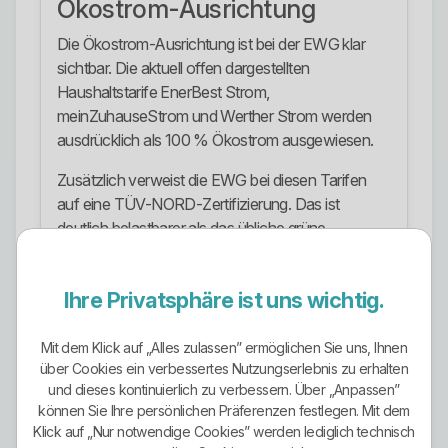
Ökostrom-Ausrichtung
Die Ökostrom-Ausrichtung ist bei der EWG klar
sichtbar. Die aktuell offen dargestellten
Haushaltstarife EnerBest Strom,
meinZuhauseStrom und Werther Strom werden
ausdrücklich als 100 % Ökostrom ausgewiesen.
Zusätzlich verweist die EWG bei diesen Tarifen
auf eine TÜV-NORD-Zertifizierung. Das ist
deutlich belastbarer als das übliche grüne
Werbegeschwurbel vieler Wettbewerber.
Trotzdem sollte man sauber bleiben. Nicht jeder
Ihre Privatsphäre ist uns wichtig.
Tarif wird auf der Übersichtsseite mit exakt
derselben Formulierung beschrieben. Gerade bei
Mit dem Klick auf „Alles zulassen” ermöglichen Sie uns, Ihnen
EnerPlus Strom steht der Kombinationsnutzen mit
über Cookies ein verbessertes Nutzungserlebnis zu erhalten
Nachtstrom im Vordergrund. Wer daraus blind
und dieses kontinuierlich zu verbessern. Über „Anpassen”
können Sie Ihre persönlichen Präferenzen festlegen. Mit dem
macht, dass jede Tariflinie identisch kommuniziert
Klick auf „Nur notwendige Cookies” werden lediglich technisch
wird, schreibt schlampigen Standardbrei.