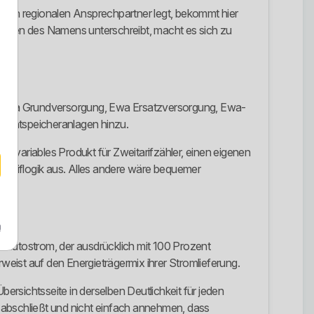
baren regionalen Ansprechpartner legt, bekommt hier
nd wegen des Namens unterschreibt, macht es sich zu
abel, Ewa Grundversorgung, Ewa Ersatzversorgung, Ewa-
chtspeicheranlagen hinzu.
 ein variables Produkt für Zweitarifzähler, einen eigenen
 Tariflogik aus. Alles andere wäre bequemer
m
wa-Autostrom, der ausdrücklich mit 100 Prozent
eist auf den Energieträgermix ihrer Stromlieferung.
Übersichtsseite in derselben Deutlichkeit für jeden
ch abschließt und nicht einfach annehmen, dass