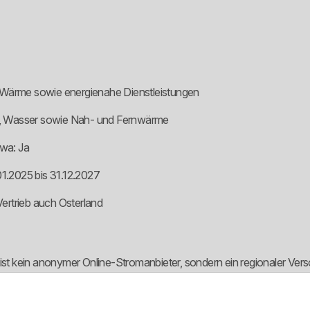
 Wärme sowie energienahe Dienstleistungen
gas, Wasser sowie Nah- und Fernwärme
wa: Ja
01.2025 bis 31.12.2027
ertrieb auch Osterland
 kein anonymer Online-Stromanbieter, sondern ein regionaler Versor
ehmen dahinter, das nicht nur Strom verkauft, sondern im eigenen Net