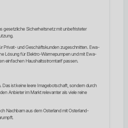
gesetzliche Sicherheitsnetz mit unbefristeter
Nutzung.
ür Privat- und Geschäftskunden zugeschnitten. Ewa-
t eine Lösung für Elektro-Wärmepumpen und mit Ewa-
nen einfachen Haushaltsstromtarif passen.
. Das ist keine leere Imagebotschaft, sondern durch
n Anbieter im Markt relevanter als viele reine
 auch Nachbarn aus dem Osterland mit Osterland-
rumpft.