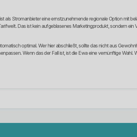
 als Stromanbieter eine ernstzunehmende regionale Option mit bela
 Tarifwelt. Das ist kein aufgeblasenes Marketingprodukt, sondern ein 
utomatisch optimal. Wer hier abschließt, sollte das nicht aus Gewohnh
npassen. Wenn das der Fall ist, ist die Ewa eine vernünftige Wahl. W