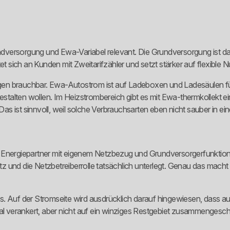
versorgung und Ewa-Variabel relevant. Die Grundversorgung ist das 
et sich an Kunden mit Zweitarifzähler und setzt stärker auf flexible 
gen brauchbar. Ewa-Autostrom ist auf Ladeboxen und Ladesäulen f
tgestalten wollen. Im Heizstrombereich gibt es mit Ewa-thermkollek
s ist sinnvoll, weil solche Verbrauchsarten eben nicht sauber in ei
 als Energiepartner mit eigenem Netzbezug und Grundversorgerfunktion
und die Netzbetreiberrolle tatsächlich unterlegt. Genau das macht de
inaus. Auf der Stromseite wird ausdrücklich darauf hingewiesen, dass
nal verankert, aber nicht auf ein winziges Restgebiet zusammengesch