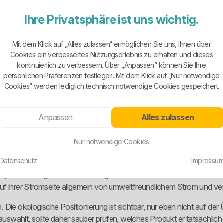
 Wer Wert auf Kundenzentrum, feste Zuständigkeiten und einen greif
Ihre Privatsphäre ist uns wichtig.
chts vormachen: Regionalität ersetzt keinen Tarifvergleich. Wer bli
Mit dem Klick auf „Alles zulassen” ermöglichen Sie uns, Ihnen über
Cookies ein verbessertes Nutzungserlebnis zu erhalten und dieses
kontinuierlich zu verbessern. Über „Anpassen” können Sie Ihre
persönlichen Präferenzen festlegen. Mit dem Klick auf „Nur notwendige
r Haushaltsstrom stehen auf der aktuellen Übersichtsseite Ewa-Vari
Cookies” werden lediglich technisch notwendige Cookies gespeichert.
n Ewa-thermkollekt für Wärmepumpen und Ewa-Nachtstrom für Na
lben Standardvertrag gedrückt wird. Es gibt ein flexibles Grundmodell,
Anpassen
Alles zulassen
und separate Lösungen für Heizstrom. Genau so sieht eine brauchbare
Nur notwendige Cookies
Datenschutz
Impressu
 jedem Tarif gleich stark herausgestellt. Am klarsten ist sie beim E
f ihrer Stromseite allgemein von umweltfreundlichem Strom und verw
n. Die ökologische Positionierung ist sichtbar, nur eben nicht auf der 
 auswählt, sollte daher sauber prüfen, welches Produkt er tatsächli