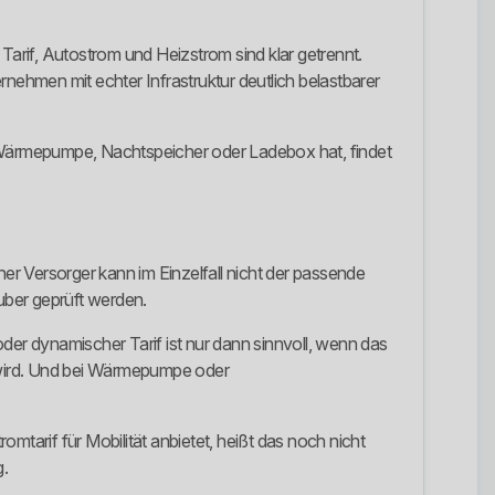
Tarif, Autostrom und Heizstrom sind klar getrennt.
ernehmen mit echter Infrastruktur deutlich belastbarer
r Wärmepumpe, Nachtspeicher oder Ladebox hat, findet
her Versorger kann im Einzelfall nicht der passende
uber geprüft werden.
er dynamischer Tarif ist nur dann sinnvoll, wenn das
t wird. Und bei Wärmepumpe oder
mtarif für Mobilität anbietet, heißt das noch nicht
g.