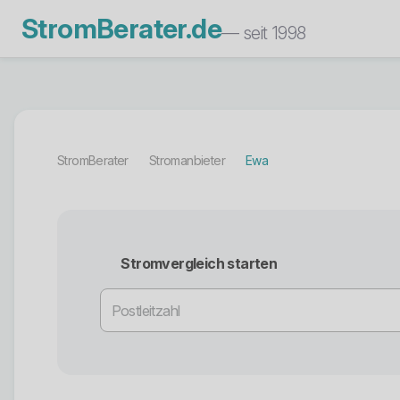
StromBerater.de
— seit 1998
StromBerater
Stromanbieter
Ewa
Stromvergleich starten