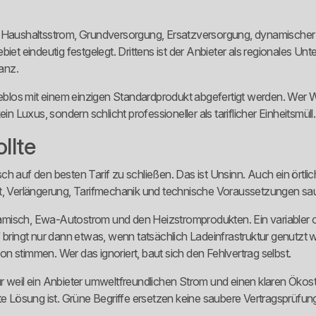
auf. Haushaltsstrom, Grundversorgung, Ersatzversorgung, dynamischer 
iet eindeutig festgelegt. Drittens ist der Anbieter als regionales Unt
anz.
 lieblos mit einem einzigen Standardprodukt abgefertigt werden. We
in Luxus, sondern schlicht professioneller als tariflicher Einheitsmüll.
llte
h auf den besten Tarif zu schließen. Das ist Unsinn. Auch ein örtlic
st, Verlängerung, Tarifmechanik und technische Voraussetzungen sa
misch, Ewa-Autostrom und den Heizstromprodukten. Ein variabler od
f bringt nur dann etwas, wenn tatsächlich Ladeinfrastruktur genutz
n stimmen. Wer das ignoriert, baut sich den Fehlvertrag selbst.
 weil ein Anbieter umweltfreundlichen Strom und einen klaren Ökostro
te Lösung ist. Grüne Begriffe ersetzen keine saubere Vertragsprüfun