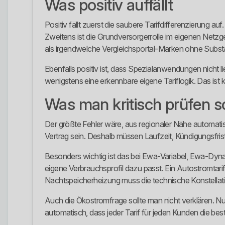
Was positiv auffällt
Positiv fällt zuerst die saubere Tarifdifferenzierung 
Zweitens ist die Grundversorgerrolle im eigenen Netzgeb
als irgendwelche Vergleichsportal-Marken ohne Subst
Ebenfalls positiv ist, dass Spezialanwendungen nicht
wenigstens eine erkennbare eigene Tariflogik. Das ist ke
Was man kritisch prüfen so
Der größte Fehler wäre, aus regionaler Nähe automatisc
Vertrag sein. Deshalb müssen Laufzeit, Kündigungsfri
Besonders wichtig ist das bei Ewa-Variabel, Ewa-Dyna
eigene Verbrauchsprofil dazu passt. Ein Autostromtari
Nachtspeicherheizung muss die technische Konstellatio
Auch die Ökostromfrage sollte man nicht verklären. Nur
automatisch, dass jeder Tarif für jeden Kunden die bes