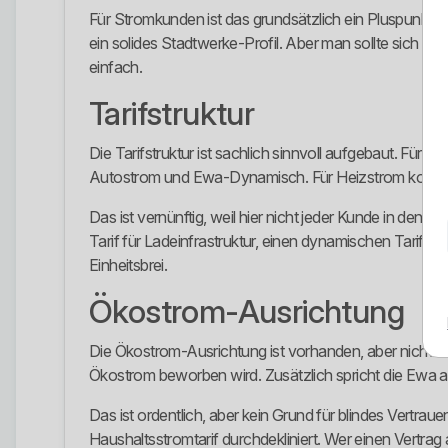
Für Stromkunden ist das grundsätzlich ein Pluspunkt.
ein solides Stadtwerke-Profil. Aber man sollte sich ni
einfach.
Tarifstruktur
Die Tarifstruktur ist sachlich sinnvoll aufgebaut. Fü
Autostrom und Ewa-Dynamisch. Für Heizstrom komme
Das ist vernünftig, weil hier nicht jeder Kunde in dense
Tarif für Ladeinfrastruktur, einen dynamischen Tarif 
Einheitsbrei.
Ökostrom-Ausrichtung
Die Ökostrom-Ausrichtung ist vorhanden, aber nicht bei
Ökostrom beworben wird. Zusätzlich spricht die Ewa au
Das ist ordentlich, aber kein Grund für blindes Vertraue
Haushaltsstromtarif durchdekliniert. Wer einen Vertrag