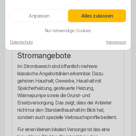
Energieträger aus, aber eben auch Kernenergie
sowie fossile und sonstige Energieträger. Wer hier
Anpassen
Alles zulassen
blind von einem Voll-Ökostromversorger ausgeht,
erzählt Unsinn. Der lokale Wasserkraftbezug ist ein
Nur notwendige Cookies
Pluspunkt, aber keine komplette grüne
Datenschutz
Impressum
Reinwaschung des gesamten Strommixes.
Stromangebote
Im Strombereich sind öffentlich mehrere
klassische Angebotslinien erkennbar. Dazu
gehören Haushalt, Gewerbe, Haushalt mit
Speicherheizung, gesteuerte Heizung,
Wärmepumpe sowie die Grund- und
Ersatzversorgung. Das zeigt, dass der Anbieter
nicht nur den Standardhaushalt im Blick hat,
sondern auch spezielle Verbrauchsprofile bedient.
Für einen kleinen lokalen Versorger ist das eine