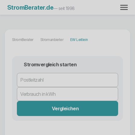
StromBerater.de
— seit 1998
StromBerater
Stromanbieter
EW Leitlein
Stromvergleich starten
Vergleichen