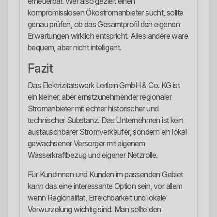
erneuerbar. Wer also gezielt einen
kompromisslosen Ökostromanbieter sucht, sollte
genau prüfen, ob das Gesamtprofil den eigenen
Erwartungen wirklich entspricht. Alles andere wäre
bequem, aber nicht intelligent.
Fazit
Das Elektrizitätswerk Leitlein GmbH & Co. KG ist
ein kleiner, aber ernstzunehmender regionaler
Stromanbieter mit echter historischer und
technischer Substanz. Das Unternehmen ist kein
austauschbarer Stromverkäufer, sondern ein lokal
gewachsener Versorger mit eigenem
Wasserkraftbezug und eigener Netzrolle.
Für Kundinnen und Kunden im passenden Gebiet
kann das eine interessante Option sein, vor allem
wenn Regionalität, Erreichbarkeit und lokale
Verwurzelung wichtig sind. Man sollte den