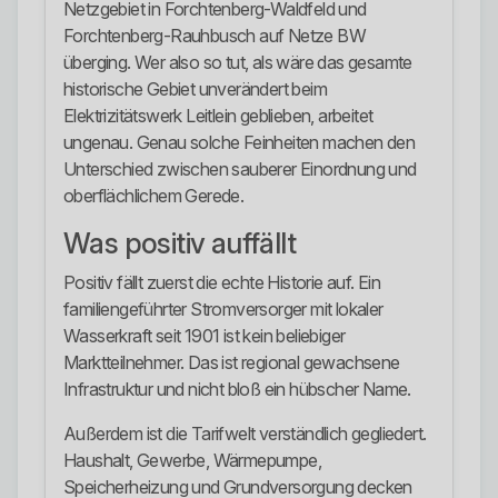
Netzgebiet in Forchtenberg-Waldfeld und
Forchtenberg-Rauhbusch auf Netze BW
überging. Wer also so tut, als wäre das gesamte
historische Gebiet unverändert beim
Elektrizitätswerk Leitlein geblieben, arbeitet
ungenau. Genau solche Feinheiten machen den
Unterschied zwischen sauberer Einordnung und
oberflächlichem Gerede.
Was positiv auffällt
Positiv fällt zuerst die echte Historie auf. Ein
familiengeführter Stromversorger mit lokaler
Wasserkraft seit 1901 ist kein beliebiger
Marktteilnehmer. Das ist regional gewachsene
Infrastruktur und nicht bloß ein hübscher Name.
Außerdem ist die Tarifwelt verständlich gegliedert.
Haushalt, Gewerbe, Wärmepumpe,
Speicherheizung und Grundversorgung decken