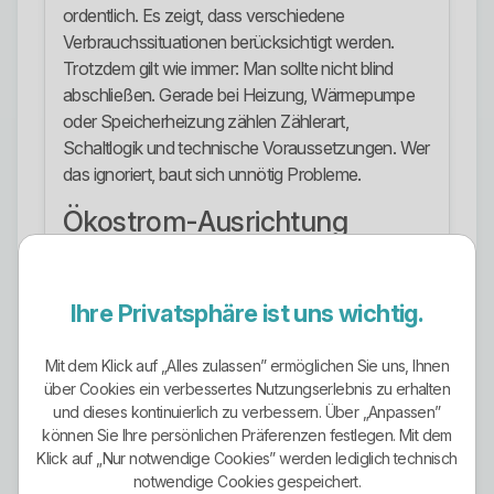
ordentlich. Es zeigt, dass verschiedene
Verbrauchssituationen berücksichtigt werden.
Trotzdem gilt wie immer: Man sollte nicht blind
abschließen. Gerade bei Heizung, Wärmepumpe
oder Speicherheizung zählen Zählerart,
Schaltlogik und technische Voraussetzungen. Wer
das ignoriert, baut sich unnötig Probleme.
Ökostrom-Ausrichtung
Die Ökostrom-Ausrichtung ist gemischt und genau
deshalb muss man sauber formulieren. Positiv ist,
Ihre Privatsphäre ist uns wichtig.
dass das Unternehmen seit 1901 Strom aus
Wasserkraft erzeugt. Das ist keine nachträglich
erfundene grüne Werbebotschaft, sondern Teil der
Mit dem Klick auf „Alles zulassen” ermöglichen Sie uns, Ihnen
über Cookies ein verbessertes Nutzungserlebnis zu erhalten
eigenen Geschichte.
und dieses kontinuierlich zu verbessern. Über „Anpassen”
können Sie Ihre persönlichen Präferenzen festlegen. Mit dem
Gleichzeitig zeigt die veröffentlichte
Klick auf „Nur notwendige Cookies” werden lediglich technisch
Stromkennzeichnung keinen reinen Ökostrom-
notwendige Cookies gespeichert.
Anbieter. Der Unternehmensmix weist erneuerbare