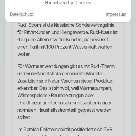
Nur notwendige Cookies
Ersatzversorgung sowie Rudi-Therm und Rudi-
Nachtstrom eine Rolle.
Datenschutz
Impressum
Rudi-Strom ist die klassische Sondervertragslinie
für Privatkunden und Kleingewerbe. Rudi-Natur ist
die grüne Alternative für Kunden, die bewusst
einen Tarif mit 100 Prozent Wasserkraft wählen
wollen.
Für Wärmeanwendungen gibt es mit Rudi-Therm
und Rudi-Nachtstrom gesonderte Modelle.
Zusätzlich sind Natur-Varianten dieser Produkte
erkennbar. Das ist sinnvoll, weil Wärmepumpen,
Wärmespeicher-Raumheizungen oder
Direktheizungen technisch nicht sauber in einen
normalen Haushaltsstromtarif gepresst werden
sollten.
Im Bereich Elektromobilität positioniert sich EVR