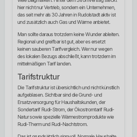
viele Billigmarken. Hinter dem Stromvertrag steckt
hier nicht nur Vertrieb, sondern ein Unternehmen,
das seit mehr als 30 Jahren in Rudolstadt aktiv ist
und zusätzlich auch Gas und Wärme anbietet.
Man sollte daraus trotzdem keine Wunder ableiten.
Regional und greifbar ist gut, aber es ersetzt
keinen sauberen Tarifvergleich. Wer nur wegen
des lokalen Bezugs abschließt, kann trotzdem im
mittelmäßigen Tarif landen.
Tarifstruktur
Die Tarifstruktur ist übersichtlich und nicht künstlich
aufgeblasen. Sichtbar sind die Grund- und
Ersatzversorgung für Haushaltskunden, der
Sondertarif Rudi-Strom, der Ökostromtarif Rudi-
Natur sowie spezielle Wärmestromprodukte wie
Rudi-Therm und Rudi-Nachtstrom.
Das ist grundsätzlich sinnvoll. Normale Haushalte,