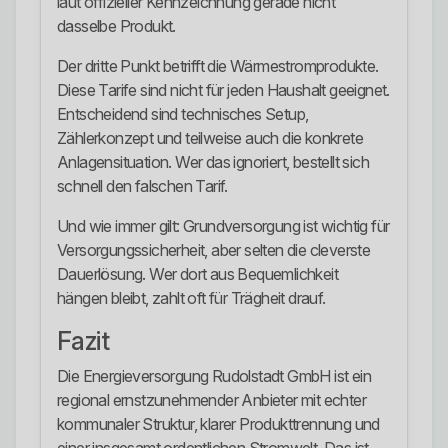
laut offizieller Kennzeichnung gerade nicht
dasselbe Produkt.
Der dritte Punkt betrifft die Wärmestromprodukte.
Diese Tarife sind nicht für jeden Haushalt geeignet.
Entscheidend sind technisches Setup,
Zählerkonzept und teilweise auch die konkrete
Anlagensituation. Wer das ignoriert, bestellt sich
schnell den falschen Tarif.
Und wie immer gilt: Grundversorgung ist wichtig für
Versorgungssicherheit, aber selten die cleverste
Dauerlösung. Wer dort aus Bequemlichkeit
hängen bleibt, zahlt oft für Trägheit drauf.
Fazit
Die Energieversorgung Rudolstadt GmbH ist ein
regional ernstzunehmender Anbieter mit echter
kommunaler Struktur, klarer Produkttrennung und