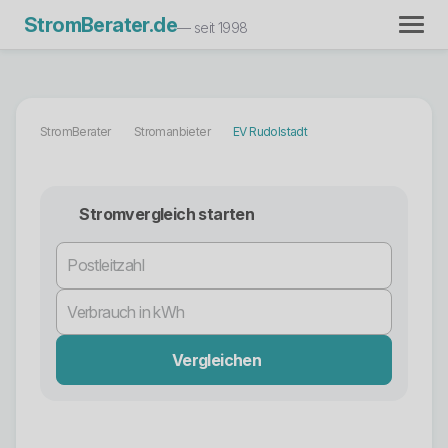
StromBerater.de
— seit 1998
StromBerater
Stromanbieter
EV Rudolstadt
Stromvergleich starten
Vergleichen