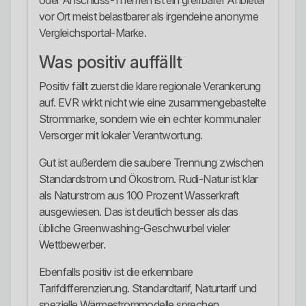
oder Anschluss-Themen ist ein greifbarer Anbieter
vor Ort meist belastbarer als irgendeine anonyme
Vergleichsportal-Marke.
Was positiv auffällt
Positiv fällt zuerst die klare regionale Verankerung
auf. EVR wirkt nicht wie eine zusammengebastelte
Strommarke, sondern wie ein echter kommunaler
Versorger mit lokaler Verantwortung.
Gut ist außerdem die saubere Trennung zwischen
Standardstrom und Ökostrom. Rudi-Natur ist klar
als Naturstrom aus 100 Prozent Wasserkraft
ausgewiesen. Das ist deutlich besser als das
übliche Greenwashing-Geschwurbel vieler
Wettbewerber.
Ebenfalls positiv ist die erkennbare
Tarifdifferenzierung. Standardtarif, Naturtarif und
spezielle Wärmestrommodelle sprechen