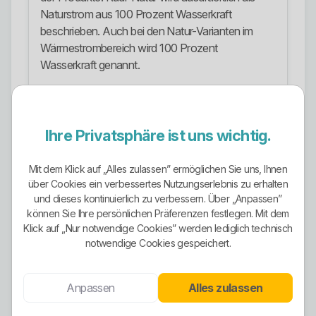
Naturstrom aus 100 Prozent Wasserkraft
beschrieben. Auch bei den Natur-Varianten im
Wärmestrombereich wird 100 Prozent
Wasserkraft genannt.
Der normale Tarif Rudi-Strom läuft dagegen laut
offizieller Stromkennzeichnung im
Energieträgermix der EVR und gerade nicht
Ihre Privatsphäre ist uns wichtig.
automatisch als reines Ökostromprodukt. Wer das
glattbügelt, schreibt faktisch falschen Content.
Mit dem Klick auf „Alles zulassen” ermöglichen Sie uns, Ihnen
über Cookies ein verbessertes Nutzungserlebnis zu erhalten
Positiv ist immerhin, dass die Trennung offen
und dieses kontinuierlich zu verbessern. Über „Anpassen”
dargestellt wird. Das ist deutlich ehrlicher als bei
können Sie Ihre persönlichen Präferenzen festlegen. Mit dem
Anbietern, die alles grün anmalen und hoffen, dass
Klick auf „Nur notwendige Cookies” werden lediglich technisch
niemand die Stromkennzeichnung liest.
notwendige Cookies gespeichert.
Stromangebote
Anpassen
Alles zulassen
Im sichtbaren Stromangebot spielen vor allem
Rudi-Strom, Rudi-Natur, die Grund- und