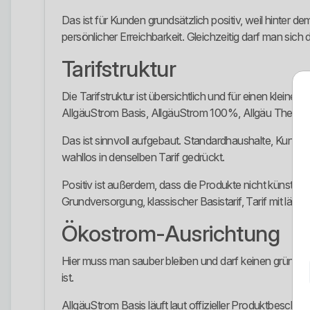
Das ist für Kunden grundsätzlich positiv, weil hinter 
persönlicher Erreichbarkeit. Gleichzeitig darf man sich 
Tarifstruktur
Die Tarifstruktur ist übersichtlich und für einen klein
AllgäuStrom Basis, AllgäuStrom 100%, Allgäu Therm,
Das ist sinnvoll aufgebaut. Standardhaushalte, Kund
wahllos in denselben Tarif gedrückt.
Positiv ist außerdem, dass die Produkte nicht künstli
Grundversorgung, klassischer Basistarif, Tarif mit län
Ökostrom-Ausrichtung
Hier muss man sauber bleiben und darf keinen grünen U
ist.
AllgäuStrom Basis läuft laut offizieller Produktbesch