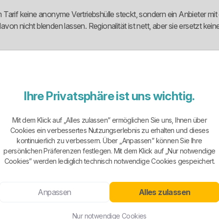
dem Tarif keine anonyme Vertriebshülle steckt, sondern ein Anbieter m
davon nicht blenden lassen. Regionalität ist nett, aber sie ersetzt kei
en Regionalversorger erstaunlich klar gegliedert. Sichtbar sind die G
 Allgäu Therm Öko und AllgäuStrom Mobil.
Ihre Privatsphäre ist uns wichtig.
en mit Wunsch nach Preisstabilität, Kunden mit klarem Ökostromfo
Mit dem Klick auf „Alles zulassen” ermöglichen Sie uns, Ihnen über
ch mit belanglosen Fantasienamen aufgeblasen werden. Die Unterschie
Cookies ein verbessertes Nutzungserlebnis zu erhalten und dieses
kontinuierlich zu verbessern. Über „Anpassen” können Sie Ihre
gerer Preisgarantie, regional geprägter Ökostrom, Wärmestrom und E-M
persönlichen Präferenzen festlegen. Mit dem Klick auf „Nur notwendige
Cookies” werden lediglich technisch notwendige Cookies gespeichert.
nsinn schreiben. EVOK ist nicht pauschal so aufgestellt, dass automa
Anpassen
Alles zulassen
reibung im Standard-Strom-Mix. Dort ist 100 Prozent Ökostrom nur auf
Nur notwendige Cookies