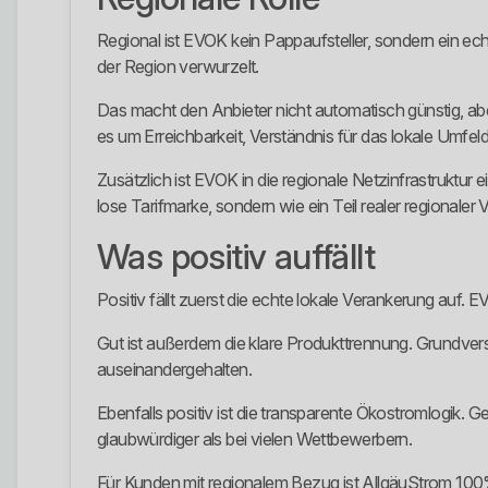
Regional ist EVOK kein Pappaufsteller, sondern ein ech
der Region verwurzelt.
Das macht den Anbieter nicht automatisch günstig, aber
es um Erreichbarkeit, Verständnis für das lokale Umfel
Zusätzlich ist EVOK in die regionale Netzinfrastruktur
lose Tarifmarke, sondern wie ein Teil realer regionaler
Was positiv auffällt
Positiv fällt zuerst die echte lokale Verankerung auf
Gut ist außerdem die klare Produkttrennung. Grundvers
auseinandergehalten.
Ebenfalls positiv ist die transparente Ökostromlogik. G
glaubwürdiger als bei vielen Wettbewerbern.
Für Kunden mit regionalem Bezug ist AllgäuStrom 100% 