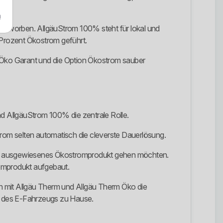
m
 beworben. AllgäuStrom 100% steht für lokal und
 Prozent Ökostrom geführt.
 Öko Garant und die Option Ökostrom sauber
d AllgäuStrom 100% die zentrale Rolle.
trom selten automatisch die cleverste Dauerlösung.
in ein ausgewiesenes Ökostromprodukt gehen möchten.
tromprodukt aufgebaut.
n mit Allgäu Therm und Allgäu Therm Öko die
n des E-Fahrzeugs zu Hause.