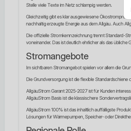
Stelle viele Texte im Netz schlampig werden.
Gleichzeitig gibt es klar ausgewiesene Ökostromprod
nachhaltig erzeugte Energie aus dem Allgäu. Auch Al
Die offizielle Stromkennzeichnung trennt Standard-
voneinander. Das ist deutlich ehrlicher als das üblic
Stromangebote
Im sichtbaren Stromangebot spielen vor allem die Gr
Die Grundversorgung ist die flexible Standardschiene 
AllgäuStrom Garant 2025-2027 ist für Kunden interessa
AllgäuStrom Basis ist die klassischere Sondervertragsl
AllgäuStrom 100% ist das inhaltlich auffälligste Pro
Lösungen für Wärmepumpen, Speicher- oder Direktheiz
Regionale Rolle