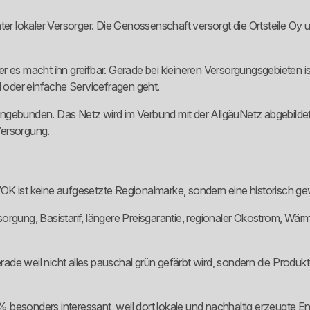
ter lokaler Versorger. Die Genossenschaft versorgt die Ortsteile Oy u
 es macht ihn greifbar. Gerade bei kleineren Versorgungsgebieten is
d oder einfache Servicefragen geht.
 eingebunden. Das Netz wird im Verbund mit der AllgäuNetz abgebildet
 Versorgung.
. EVOK ist keine aufgesetzte Regionalmarke, sondern eine historisc
orgung, Basistarif, längere Preisgarantie, regionaler Ökostrom, Wä
erade weil nicht alles pauschal grün gefärbt wird, sondern die Produ
besonders interessant, weil dort lokale und nachhaltig erzeugte Ene