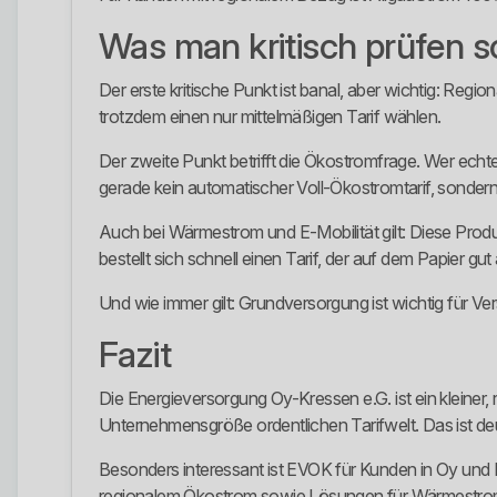
Was man kritisch prüfen so
Der erste kritische Punkt ist banal, aber wichtig: Re
trotzdem einen nur mittelmäßigen Tarif wählen.
Der zweite Punkt betrifft die Ökostromfrage. Wer echten
gerade kein automatischer Voll-Ökostromtarif, sonder
Auch bei Wärmestrom und E-Mobilität gilt: Diese Produ
bestellt sich schnell einen Tarif, der auf dem Papier gut
Und wie immer gilt: Grundversorgung ist wichtig für V
Fazit
Die Energieversorgung Oy-Kressen e.G. ist ein kleiner,
Unternehmensgröße ordentlichen Tarifwelt. Das ist deu
Besonders interessant ist EVOK für Kunden in Oy und 
regionalem Ökostrom sowie Lösungen für Wärmestrom 