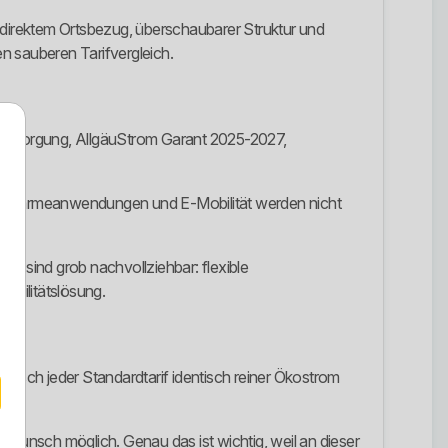
it direktem Ortsbezug, überschaubarer Struktur und
nen sauberen Tarifvergleich.
rundversorgung, AllgäuStrom Garant 2025-2027,
kus, Wärmeanwendungen und E-Mobilität werden nicht
de sind grob nachvollziehbar: flexible
obilitätslösung.
tisch jeder Standardtarif identisch reiner Ökostrom
 Wunsch möglich. Genau das ist wichtig, weil an dieser