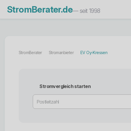
StromBerater.de
— seit 1998
StromBerater
Stromanbieter
EV Oy-Kressen
Stromvergleich starten