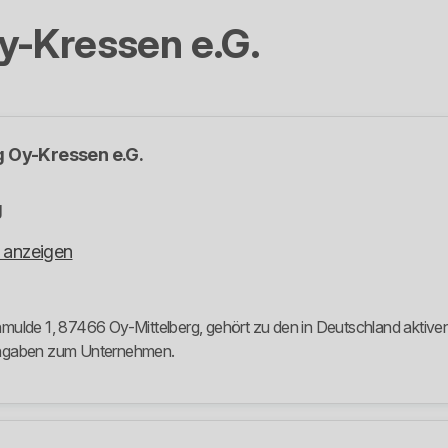
y-Kressen e.G.
 Oy-Kressen e.G.
g
 anzeigen
ulde 1, 87466 Oy-Mittelberg, gehört zu den in Deutschland aktiven 
 Angaben zum Unternehmen.