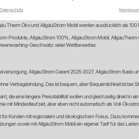
Datenschutz
Impressu
ukte. AllgäuStrom Garant 2025-2027 wird mit 100 Prozent Ökostrom
lgäu Therm Öko und AllgäuStrom Mobil werden ausdrücklich als 100
Strom-Produkte, AllgäuStrom 100%, AllgäuStrom Mobil, AllgäuTherm
he Greenwashing-Geschwätz vieler Wettbewerber.
undversorgung, AllgäuStrom Garant 2025-2027, AllgäuStrom Basis un
ohne Vertragsbindung. Das ist bequem, aber Bequemlichkeit ist bei S
nt, die eine längere Preisstabilität wollen und gleichzeitig direkt 
inie mit Mindestlaufzeit, aber eben nicht automatisch als Voll-Ökos
dukt für Kunden mit regionalem und ökologischem Fokus. Dazu komme
ungen sowie mit AllgäuStrom Mobil ein eigener Tarif für das Lade