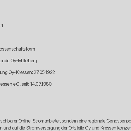
rt
nossenschaftsform
einde Oy-Mittelberg
gung Oy-Kressen: 27.05.1922
sen e.G. seit: 14.07.1980
schbarer Online-Stromanbieter, sondern eine regionale Genossenscha
sen und auf die Stromversorgung der Ortsteile Oy und Kressen konzent