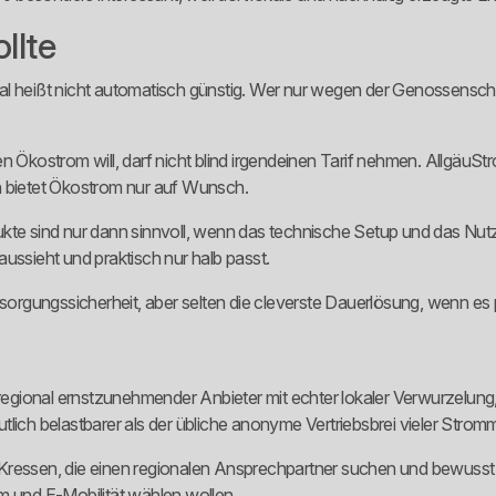
llte
gional heißt nicht automatisch günstig. Wer nur wegen der Genossens
 Ökostrom will, darf nicht blind irgendeinen Tarif nehmen. AllgäuStro
n bietet Ökostrom nur auf Wunsch.
kte sind nur dann sinnvoll, wenn das technische Setup und das Nutzu
 aussieht und praktisch nur halb passt.
ersorgungssicherheit, aber selten die cleverste Dauerlösung, wenn e
 regional ernstzunehmender Anbieter mit echter lokaler Verwurzelung,
tlich belastbarer als der übliche anonyme Vertriebsbrei vieler Strom
Kressen, die einen regionalen Ansprechpartner suchen und bewusst z
und E-Mobilität wählen wollen.