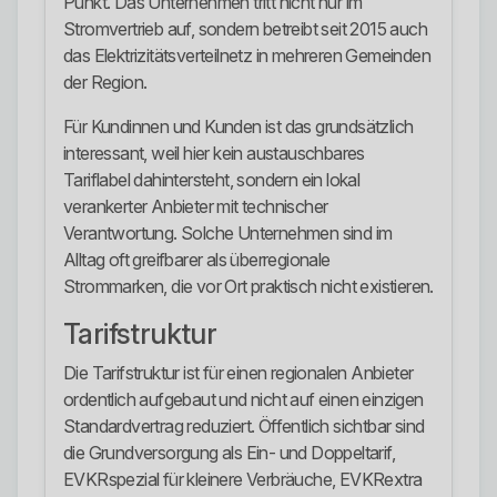
Punkt. Das Unternehmen tritt nicht nur im
Stromvertrieb auf, sondern betreibt seit 2015 auch
das Elektrizitätsverteilnetz in mehreren Gemeinden
der Region.
Für Kundinnen und Kunden ist das grundsätzlich
interessant, weil hier kein austauschbares
Tariflabel dahintersteht, sondern ein lokal
verankerter Anbieter mit technischer
Verantwortung. Solche Unternehmen sind im
Alltag oft greifbarer als überregionale
Strommarken, die vor Ort praktisch nicht existieren.
Tarifstruktur
Die Tarifstruktur ist für einen regionalen Anbieter
ordentlich aufgebaut und nicht auf einen einzigen
Standardvertrag reduziert. Öffentlich sichtbar sind
die Grundversorgung als Ein- und Doppeltarif,
EVKRspezial für kleinere Verbräuche, EVKRextra