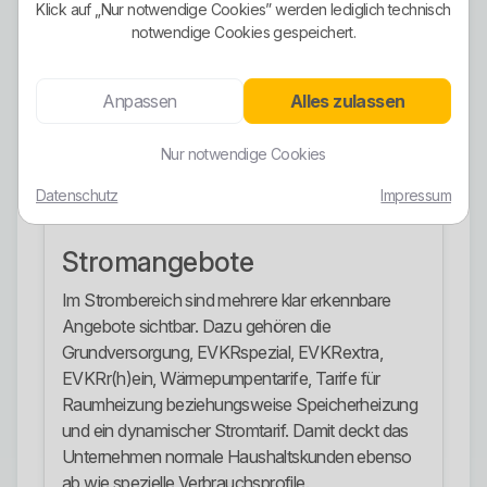
Klick auf „Nur notwendige Cookies” werden lediglich technisch
Wasserkraft beworben. Das ist deutlich mehr als
notwendige Cookies gespeichert.
irgendein loser grüner Werbesatz.
Wichtig ist aber die saubere Unterscheidung. Nur
Anpassen
Alles zulassen
weil ein Ökostromtarif vorhanden ist, ist nicht
automatisch jeder Vertrag identisch aufgebaut.
Nur notwendige Cookies
Wer gezielt Wert auf Ökostrom legt, muss also den
passenden Tarif bewusst wählen und darf nicht
Datenschutz
Impressum
blind irgendeinen Standardtarif abschließen.
Stromangebote
Im Strombereich sind mehrere klar erkennbare
Angebote sichtbar. Dazu gehören die
Grundversorgung, EVKRspezial, EVKRextra,
EVKRr(h)ein, Wärmepumpentarife, Tarife für
Raumheizung beziehungsweise Speicherheizung
und ein dynamischer Stromtarif. Damit deckt das
Unternehmen normale Haushaltskunden ebenso
ab wie spezielle Verbrauchsprofile.