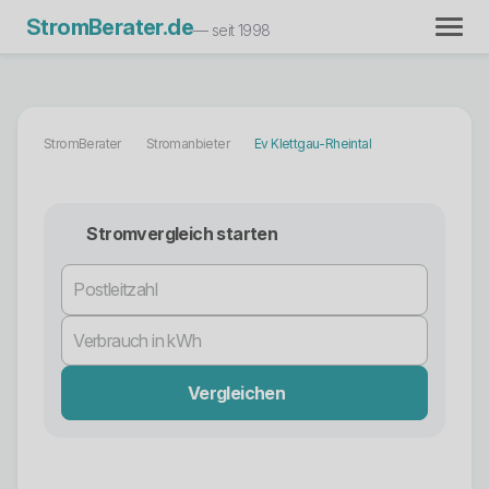
StromBerater.de
— seit 1998
StromBerater
Stromanbieter
Ev Klettgau-Rheintal
Stromvergleich starten
Vergleichen