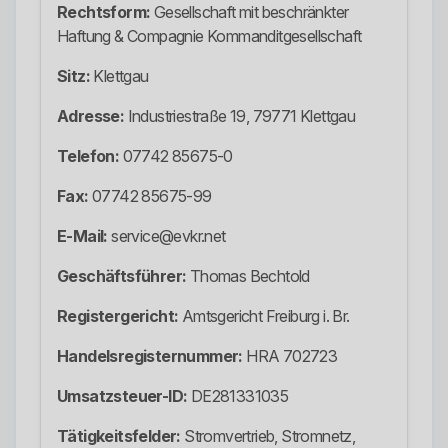
Rechtsform:
Gesellschaft mit beschränkter
Haftung & Compagnie Kommanditgesellschaft
Sitz:
Klettgau
Adresse:
Industriestraße 19, 79771 Klettgau
Telefon:
07742 85675-0
Fax:
07742 85675-99
E-Mail:
service@evkr.net
Geschäftsführer:
Thomas Bechtold
Registergericht:
Amtsgericht Freiburg i. Br.
Handelsregisternummer:
HRA 702723
Umsatzsteuer-ID:
DE281331035
Tätigkeitsfelder:
Stromvertrieb, Stromnetz,