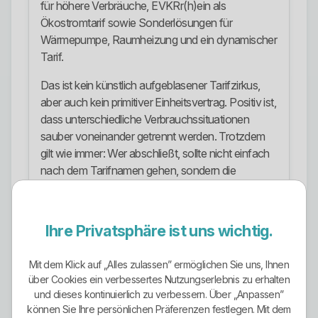
für höhere Verbräuche, EVKRr(h)ein als
Ökostromtarif sowie Sonderlösungen für
Wärmepumpe, Raumheizung und ein dynamischer
Tarif.
Das ist kein künstlich aufgeblasener Tarifzirkus,
aber auch kein primitiver Einheitsvertrag. Positiv ist,
dass unterschiedliche Verbrauchssituationen
sauber voneinander getrennt werden. Trotzdem
gilt wie immer: Wer abschließt, sollte nicht einfach
nach dem Tarifnamen gehen, sondern die
konkrete Vertragslogik und die technische Eignung
prüfen.
Ihre Privatsphäre ist uns wichtig.
Ökostrom-Ausrichtung
Die Ökostrom-Ausrichtung ist klar erkennbar. Mit
Mit dem Klick auf „Alles zulassen” ermöglichen Sie uns, Ihnen
EVKRr(h)ein bietet das Unternehmen einen
über Cookies ein verbessertes Nutzungserlebnis zu erhalten
ausdrücklich als grünen Stromtarif positionierten
und dieses kontinuierlich zu verbessern. Über „Anpassen”
können Sie Ihre persönlichen Präferenzen festlegen. Mit dem
Vertrag an. Dieser Tarif wird mit 100 Prozent