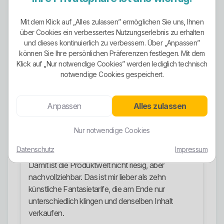
Gefühl kaufen, sondern immer den konkret
gewählten Tarif prüfen.
Mit dem Klick auf „Alles zulassen” ermöglichen Sie uns, Ihnen
über Cookies ein verbessertes Nutzungserlebnis zu erhalten
Unterm Strich ist die grüne Option vorhanden. Ob
und dieses kontinuierlich zu verbessern. Über „Anpassen”
sie für den einzelnen Kunden wirklich die passende
können Sie Ihre persönlichen Präferenzen festlegen. Mit dem
Wahl ist, hängt aber am Produkt und nicht an
Klick auf „Nur notwendige Cookies” werden lediglich technisch
pauschalen Werbewörtern.
notwendige Cookies gespeichert.
Stromangebote
Anpassen
Alles zulassen
Öffentlich klar erkennbar sind die EVI_REGIO-
Tarife, die Grundversorgung, die
Nur notwendige Cookies
Ersatzversorgung, die Naturstrom-Option sowie
der dynamische Tarif.
Datenschutz
Impressum
Damit ist die Produktwelt nicht riesig, aber
nachvollziehbar. Das ist mir lieber als zehn
künstliche Fantasietarife, die am Ende nur
unterschiedlich klingen und denselben Inhalt
verkaufen.