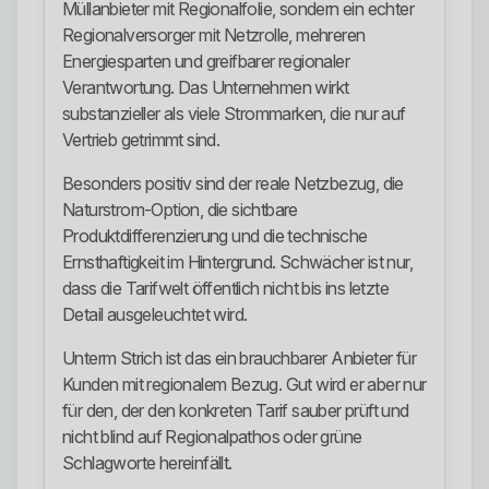
Müllanbieter mit Regionalfolie, sondern ein echter
Regionalversorger mit Netzrolle, mehreren
Energiesparten und greifbarer regionaler
Verantwortung. Das Unternehmen wirkt
substanzieller als viele Strommarken, die nur auf
Vertrieb getrimmt sind.
Besonders positiv sind der reale Netzbezug, die
Naturstrom-Option, die sichtbare
Produktdifferenzierung und die technische
Ernsthaftigkeit im Hintergrund. Schwächer ist nur,
dass die Tarifwelt öffentlich nicht bis ins letzte
Detail ausgeleuchtet wird.
Unterm Strich ist das ein brauchbarer Anbieter für
Kunden mit regionalem Bezug. Gut wird er aber nur
für den, der den konkreten Tarif sauber prüft und
nicht blind auf Regionalpathos oder grüne
Schlagworte hereinfällt.