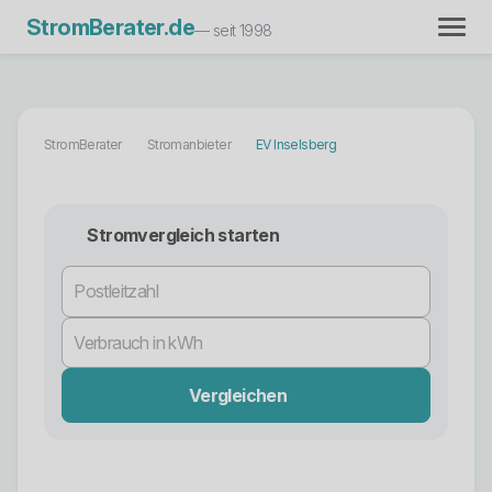
StromBerater.de
— seit 1998
StromBerater
Stromanbieter
EV Inselsberg
Stromvergleich starten
Vergleichen