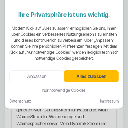
Das ist ein echter Pluspunkt, weil der Anbieter
nicht nur einen einzelnen grünen Nischentarif vor
Ihre Privatsphäre ist uns wichtig.
sich herträgt, sondern den gesamten
Stromvertrieb entsprechend positioniert.
Zusätzlich verweist das Unternehmen auf eigene
Mit dem Klick auf „Alles zulassen” ermöglichen Sie uns, Ihnen
über Cookies ein verbessertes Nutzungserlebnis zu erhalten
Wasserkraftwerke in der Region beziehungsweise
und dieses kontinuierlich zu verbessern. Über „Anpassen”
innerhalb der Unternehmensgruppe.
können Sie Ihre persönlichen Präferenzen festlegen. Mit dem
Klick auf „Nur notwendige Cookies” werden lediglich technisch
Für Kunden, denen Ökostrom wichtig ist, ist das
notwendige Cookies gespeichert.
ordentlich. Trotzdem ersetzt auch 100 Prozent
Wasserkraft keinen sauberen Blick auf
Vertragsmodell, Laufzeit und die Frage, ob ein
Anpassen
Alles zulassen
dynamischer oder klassischer Tarif wirklich passt.
Nur notwendige Cookies
Stromangebote
Datenschutz
Impressum
Zu den klar erkennbaren Stromangeboten
gehören Mein GünstigStrom für Haushalte, Mein
WärmeStrom für Wärmepumpe und
Wärmespeicher sowie Mein DynamikStrom und