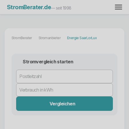
StromBerater.de
— seit 1998
StromBerater
Stromanbieter
Energie SaarLorLux
Stromvergleich starten
Vergleichen