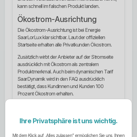
kann schnell im falschen Produkt landen.
Ökostrom-Ausrichtung
Die Ökostrom-Ausrichtung ist bei Energie
SaarLorLux klar sichtbar. Laut der offiziellen
Startseite erhalten alle Privatkunden Ökostrom.
Zusätzlich wirbt der Anbieter auf der Stromseite
ausdrücklich mit Ökostrom als zentralem
Produktmerkmal. Auch beim dynamischen Tarif
SaarDynamik wird in den FAQ ausdrücklich
bestätigt, dass Kundinnen und Kunden 100
Prozent Ökostrom erhalten.
Das ist positiv, weil hier nicht nur ein einzelner
Schaufenstertarif grün angestrichen wird.
Ihre Privatsphäre ist uns wichtig.
Trotzdem sollte man sauber bleiben: Ein grüner
Unternehmensauftritt ersetzt keine genaue
Prüfung des konkreten Tarifs und seiner
Mit dem Klick auf „Alles zulassen” ermöglichen Sie uns, Ihnen