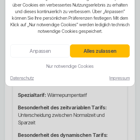
über Cookies ein verbessertes Nutzungserlebnis zu erhalten
Bedingungen.
und dieses kontinuierlich zu verbessern. Über „Anpassen”
Stromangebote
können Sie Ihre persönlichen Präferenzen festlegen. Mit dem
Klick auf „Nur notwendige Cookies” werden lediglich technisch
Klassische Privatkundentarife:
Stromtarife für
notwendige Cookies gespeichert.
Ihr Zuhause laut Tarifrechner
Grundversorgung:
Grundversorgung Strom
Anpassen
Alles zulassen
Privatkunden
Nur notwendige Cookies
Zeitvariabler Tarif:
DuoPlus
Datenschutz
Impressum
Dynamischer Tarif:
SaarDynamik
Spezialtarif:
Wärmepumpentarif
Besonderheit des zeitvariablen Tarifs:
Unterscheidung zwischen Normalzeit und
Sparzeit
Besonderheit des dynamischen Tarifs: