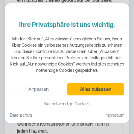
ein hübsches Marketingetikett auf der Startseite.
Stromangebote
Für Kunden im Raum Rellingen sind im Portfolio
Ihre Privatsphäre ist uns wichtig.
des rechtlichen Anbieters mehrere Strommodelle
sichtbar.
Mit dem Klick auf „Alles zulassen” ermöglichen Sie uns, Ihnen
über Cookies ein verbessertes Nutzungserlebnis zu erhalten
Dazu gehören ein klassischer Ökostromtarif für
und dieses kontinuierlich zu verbessern. Über „Anpassen”
Schleswig-Holstein, ein Regionaltarif, ein
können Sie Ihre persönlichen Präferenzen festlegen. Mit dem
Wärmepumpentarif, ein flexibler Tarif mit monatlich
Klick auf „Nur notwendige Cookies” werden lediglich technisch
notwendige Cookies gespeichert.
variablem Beschaffungsanteil und ein
dynamischer Stromtarif.
Anpassen
Alles zulassen
Der Regionaltarif ist für Kunden interessant, die
bewusst einen stärker regional geprägten
Nur notwendige Cookies
Strommix wollen.
Datenschutz
Impressum
Der Wärmepumpentarif richtet sich an passende
technische Konstellationen und ist kein Tarif für
jeden Haushalt.