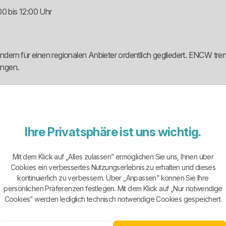
00 bis 12:00 Uhr
sondern für einen regionalen Anbieter ordentlich gegliedert. ENCW t
ungen.
lem NATURstrom 27, Calw Wärmestrom 12, ENCW Strom Komfort und
peicherheizung und Haushalte mit Interesse an einem dynamischen 
rom 27 ist der gesondert vermarktete Ökostromtarif. ENCW Dynamik
Ihre Privatsphäre ist uns wichtig.
omanwendungen gedacht.
lt denselben Tarif braucht. Wer aber blind nach dem erstbesten Namen
Mit dem Klick auf „Alles zulassen” ermöglichen Sie uns, Ihnen über
klich zum eigenen Verbrauchsprofil passt.
Cookies ein verbessertes Nutzungserlebnis zu erhalten und dieses
kontinuierlich zu verbessern. Über „Anpassen” können Sie Ihre
persönlichen Präferenzen festlegen. Mit dem Klick auf „Nur notwendige
Cookies” werden lediglich technisch notwendige Cookies gespeichert.
 man sollte sie sauber einordnen. Das Unternehmen bietet mit NAT
t.