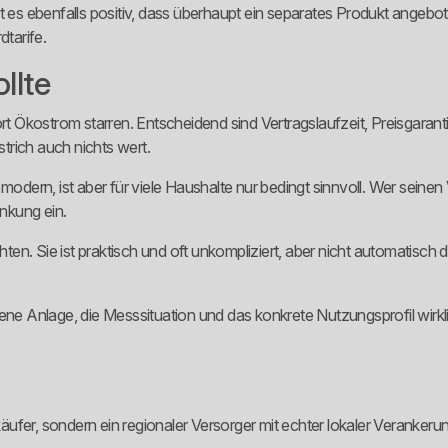
s ebenfalls positiv, dass überhaupt ein separates Produkt angebote
dtarife.
llte
Ökostrom starren. Entscheidend sind Vertragslaufzeit, Preisgaranti
strich auch nichts wert.
modern, ist aber für viele Haushalte nur bedingt sinnvoll. Wer seinen
nkung ein.
n. Sie ist praktisch und oft unkompliziert, aber nicht automatisch di
e Anlage, die Messsituation und das konkrete Nutzungsprofil wirkl
fer, sondern ein regionaler Versorger mit echter lokaler Verankerun