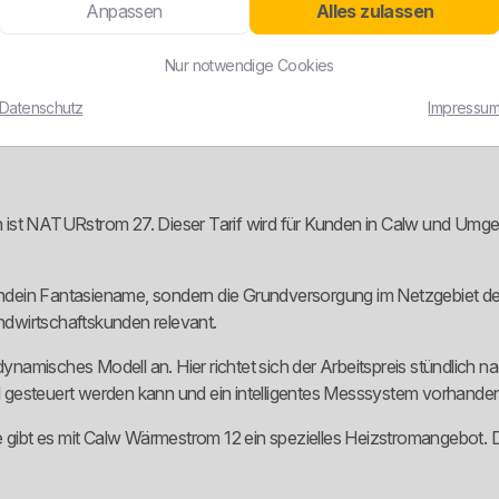
Anpassen
Alles zulassen
genes Wasserkraftwerk in Calw betrieben zu haben. Im Unternehmen
tanlagen und an acht Photovoltaikanlagen.
Nur notwendige Cookies
arken, die nur ein grünes Etikett auf Standardstrom kleben. Gleichzei
Datenschutz
Impressu
tarif ist. Genau da muss man sauber trennen.
h ist NATURstrom 27. Dieser Tarif wird für Kunden in Calw und Um
dein Fantasiename, sondern die Grundversorgung im Netzgebiet der 
dwirtschaftskunden relevant.
amisches Modell an. Hier richtet sich der Arbeitspreis stündlich n
el gesteuert werden kann und ein intelligentes Messsystem vorhanden 
ibt es mit Calw Wärmestrom 12 ein spezielles Heizstromangebot. Da