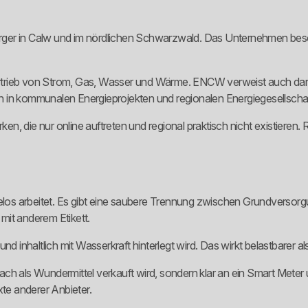
sorger in Calw und im nördlichen Schwarzwald. Das Unternehmen beschr
 Vertrieb von Strom, Gas, Wasser und Wärme. ENCW verweist auch dar
 in kommunalen Energieprojekten und regionalen Energiegesellschaf
 die nur online auftreten und regional praktisch nicht existieren. Re
ntasielos arbeitet. Es gibt eine saubere Trennung zwischen Grundver
 mit anderem Etikett.
nd inhaltlich mit Wasserkraft hinterlegt wird. Das wirkt belastbarer a
nfach als Wundermittel verkauft wird, sondern klar an ein Smart Meter
xte anderer Anbieter.