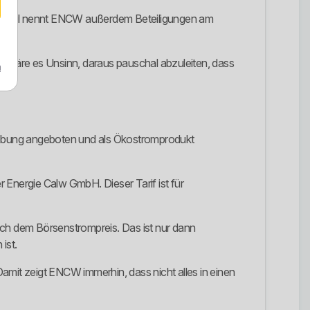
sprofil nennt ENCW außerdem Beteiligungen am
tig wäre es Unsinn, daraus pauschal abzuleiten, dass
m
gebung angeboten und als Ökostromprodukt
Energie Calw GmbH. Dieser Tarif ist für
ach dem Börsenstrompreis. Das ist nur dann
ist.
mit zeigt ENCW immerhin, dass nicht alles in einen