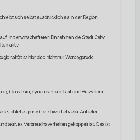
eibt sich selbst ausdrücklich als in der Region
auf, mit erwirtschafteten Einnahmen die Stadt Calw
ten aktiv.
gionalität ist hier also nicht nur Werbegerede,
sorgung, Ökostrom, dynamischem Tarif und Heizstrom.
ls das übliche grüne Geschwurbel vieler Anbieter.
 und aktives Verbrauchsverhalten gekoppelt ist. Das ist