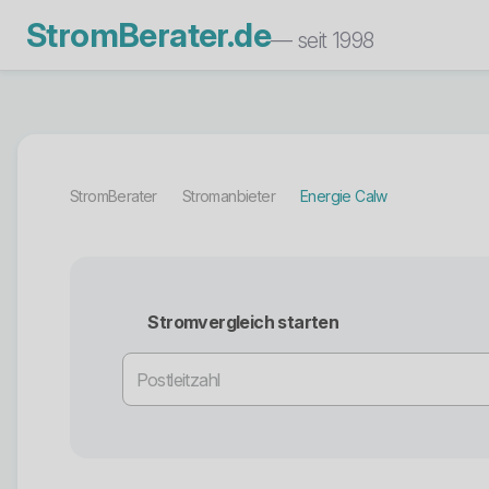
StromBerater.de
— seit 1998
StromBerater
Stromanbieter
Energie Calw
Stromvergleich starten