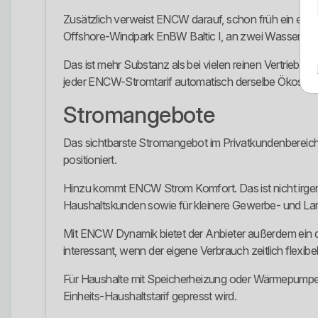
Zusätzlich verweist ENCW darauf, schon früh ein ei
Offshore-Windpark EnBW Baltic I, an zwei Wasserkraf
Das ist mehr Substanz als bei vielen reinen Vertriebsm
jeder ENCW-Stromtarif automatisch derselbe Ökostrom
Stromangebote
Das sichtbarste Stromangebot im Privatkundenbereic
positioniert.
Hinzu kommt ENCW Strom Komfort. Das ist nicht irgen
Haushaltskunden sowie für kleinere Gewerbe- und Lan
Mit ENCW Dynamik bietet der Anbieter außerdem ein dyn
interessant, wenn der eigene Verbrauch zeitlich flexib
Für Haushalte mit Speicherheizung oder Wärmepumpe g
Einheits-Haushaltstarif gepresst wird.