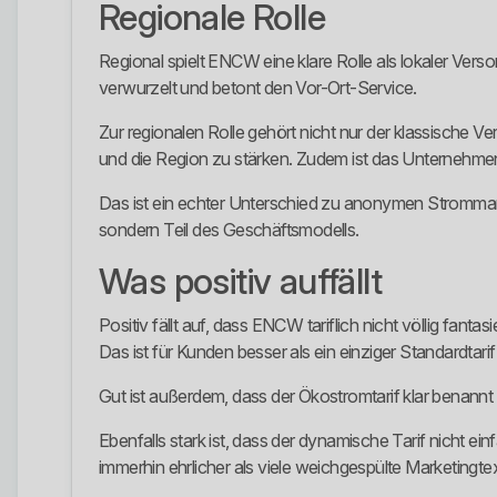
Regionale Rolle
Regional spielt ENCW eine klare Rolle als lokaler Ver
verwurzelt und betont den Vor-Ort-Service.
Zur regionalen Rolle gehört nicht nur der klassische
und die Region zu stärken. Zudem ist das Unternehmen
Das ist ein echter Unterschied zu anonymen Strommarken,
sondern Teil des Geschäftsmodells.
Was positiv auffällt
Positiv fällt auf, dass ENCW tariflich nicht völlig fa
Das ist für Kunden besser als ein einziger Standardtarif
Gut ist außerdem, dass der Ökostromtarif klar benannt u
Ebenfalls stark ist, dass der dynamische Tarif nicht ei
immerhin ehrlicher als viele weichgespülte Marketingte