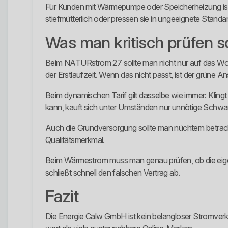
Für Kunden mit Wärmepumpe oder Speicherheizung ist e
stiefmütterlich oder pressen sie in ungeeignete Standar
Was man kritisch prüfen so
Beim NATURstrom 27 sollte man nicht nur auf das Wort 
der Erstlaufzeit. Wenn das nicht passt, ist der grüne An
Beim dynamischen Tarif gilt dasselbe wie immer: Klingt 
kann, kauft sich unter Umständen nur unnötige Schwa
Auch die Grundversorgung sollte man nüchtern betrachte
Qualitätsmerkmal.
Beim Wärmestrom muss man genau prüfen, ob die eigen
schließt schnell den falschen Vertrag ab.
Fazit
Die Energie Calw GmbH ist kein belangloser Stromverkäu