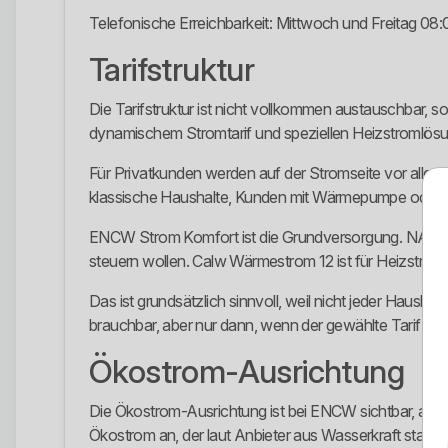
Telefonische Erreichbarkeit: Mittwoch und Freitag 08:
Tarifstruktur
Die Tarifstruktur ist nicht vollkommen austauschbar, 
dynamischem Stromtarif und speziellen Heizstromlös
Für Privatkunden werden auf der Stromseite vor al
klassische Haushalte, Kunden mit Wärmepumpe oder S
ENCW Strom Komfort ist die Grundversorgung. NATURst
steuern wollen. Calw Wärmestrom 12 ist für Heizstr
Das ist grundsätzlich sinnvoll, weil nicht jeder Hausha
brauchbar, aber nur dann, wenn der gewählte Tarif wir
Ökostrom-Ausrichtung
Die Ökostrom-Ausrichtung ist bei ENCW sichtbar, aber
Ökostrom an, der laut Anbieter aus Wasserkraft stamm