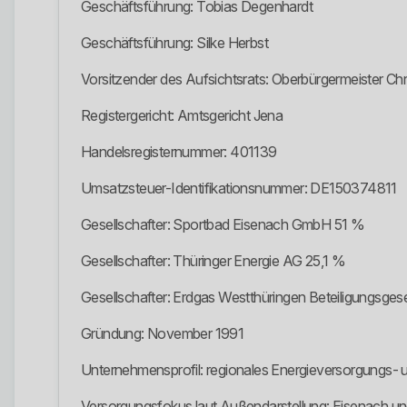
Geschäftsführung: Tobias Degenhardt
Geschäftsführung: Silke Herbst
Vorsitzender des Aufsichtsrats: Oberbürgermeister Chri
Registergericht: Amtsgericht Jena
Handelsregisternummer: 401139
Umsatzsteuer-Identifikationsnummer: DE150374811
Gesellschafter: Sportbad Eisenach GmbH 51 %
Gesellschafter: Thüringer Energie AG 25,1 %
Gesellschafter: Erdgas Westthüringen Beteiligungsges
Gründung: November 1991
Unternehmensprofil: regionales Energieversorgungs- 
Versorgungsfokus laut Außendarstellung: Eisenach 