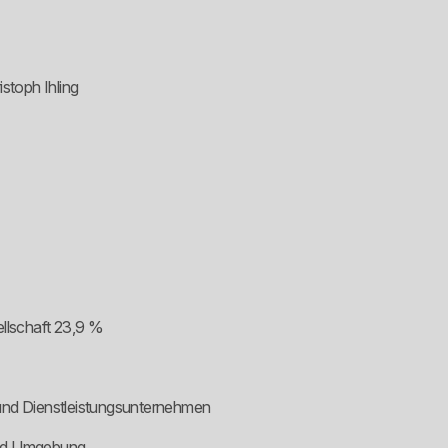
stoph Ihling
ellschaft 23,9 %
und Dienstleistungsunternehmen
und Umgebung