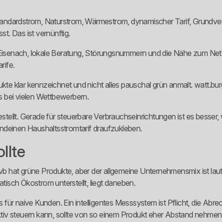
f. Standardstrom, Naturstrom, Wärmestrom, dynamischer Tarif, Grun
st. Das ist vernünftig.
n Eisenach, lokale Beratung, Störungsnummern und die Nähe zum Netz
rife.
ukte klar kennzeichnet und nicht alles pauschal grün anmalt. watt.b
ls bei vielen Wettbewerbern.
gestellt. Gerade für steuerbare Verbrauchseinrichtungen ist es besser
ndeinen Haushaltsstromtarif draufzukleben.
llte
 evb hat grüne Produkte, aber der allgemeine Unternehmensmix ist la
isch Ökostrom unterstellt, liegt daneben.
ts für naive Kunden. Ein intelligentes Messsystem ist Pflicht, die Abr
tiv steuern kann, sollte von so einem Produkt eher Abstand nehmen