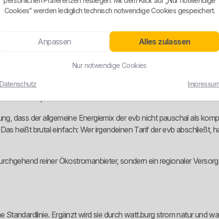
persönlichen Präferenzen festlegen. Mit dem Klick auf „Nur notwendige
ung und dynamisches Verbrauchsmodell eben nicht dieselbe Tariflogi
Cookies” werden lediglich technisch notwendige Cookies gespeichert.
it hübschem Namen.
ch bei Laufzeit, Preislogik und technischer Voraussetzung spürbar. We
Anpassen
Alles zulassen
Nur notwendige Cookies
Datenschutz
Impressu
e Ökostromprodukte im Portfolio. watt.burg strom natur, watt.burg
n klarer Pluspunkt.
nung, dass der allgemeine Energiemix der evb nicht pauschal als komp
 Das heißt brutal einfach: Wer irgendeinen Tarif der evb abschließt,
n durchgehend reiner Ökostromanbieter, sondern ein regionaler Verso
e Standardlinie. Ergänzt wird sie durch watt.burg strom natur und wat