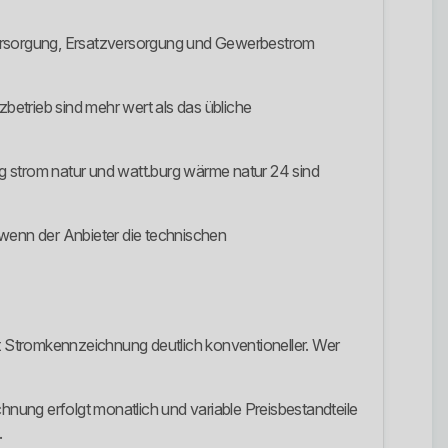
dversorgung, Ersatzversorgung und Gewerbestrom
betrieb sind mehr wert als das übliche
urg strom natur und watt.burg wärme natur 24 sind
, wenn der Anbieter die technischen
ut Stromkennzeichnung deutlich konventioneller. Wer
echnung erfolgt monatlich und variable Preisbestandteile
.