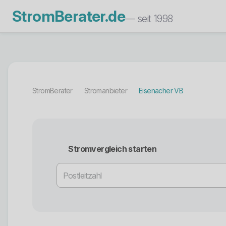
StromBerater.de
— seit 1998
StromBerater
Stromanbieter
Eisenacher VB
Stromvergleich starten