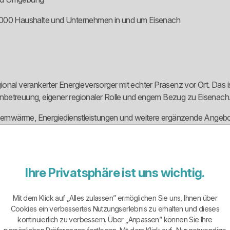
3.000 Haushalte und Unternehmen in und um Eisenach
onal verankerter Energieversorger mit echter Präsenz vor Ort. Das 
betreuung, eigener regionaler Rolle und engem Bezug zu Eisenach. G
 Fernwärme, Energiedienstleistungen und weitere ergänzende Angebot
trimmt sind. Für Kunden, die einen greifbaren Ansprechpartner vor Or
Ihre Privatsphäre ist uns wichtig.
ich gibt es für Privatkunden nicht nur einen Einheitstarif, sondern meh
Mit dem Klick auf „Alles zulassen” ermöglichen Sie uns, Ihnen über
 24, watt.burg wärme, watt.burg strom dynamisch sowie Grundversor
Cookies ein verbessertes Nutzungserlebnis zu erhalten und dieses
kontinuierlich zu verbessern. Über „Anpassen” können Sie Ihre