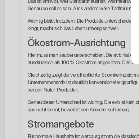
Das ist sinnvoll, weil Standardhaushalt, Wärmeanwend
Genau so soll es sein. Alles andere wäre Tarifmüll m
Wichtig bleibt trotzdem: Die Produkte unterscheiden si
klingt, macht sich das Leben unnötig schwer.
Ökostrom-Ausrichtung
Hier muss man sauber unterscheiden. Die evb hat echt
ausdrücklich als 100 % Ökostrom angeboten. Das ist ei
Gleichzeitig zeigt die veröffentlichte Stromkennzeich
Unternehmensmix ist deutlich konventioneller geprägt.
bei den Natur-Produkten.
Genau dieser Unterschied ist wichtig. Die evb ist kei
das nicht trennt, bewertet den Anbieter schlampig.
Stromangebote
Für normale Haushalte ist watt.burg strom die klassisch