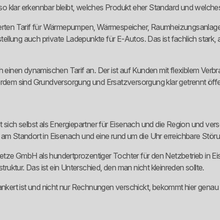
 so klar erkennbar bleibt, welches Produkt eher Standard und welches 
ierten Tarif für Wärmepumpen, Wärmespeicher, Raumheizungsanlagen,
llung auch private Ladepunkte für E-Autos. Das ist fachlich stark, 
ch einen dynamischen Tarif an. Der ist auf Kunden mit flexiblem Ver
ßerdem sind Grundversorgung und Ersatzversorgung klar getrennt öff
t sich selbst als Energiepartner für Eisenach und die Region und ve
 Standort in Eisenach und eine rund um die Uhr erreichbare Störun
tze GmbH als hundertprozentiger Tochter für den Netzbetrieb in Eis
truktur. Das ist ein Unterschied, den man nicht kleinreden sollte.
ankert ist und nicht nur Rechnungen verschickt, bekommt hier genau di