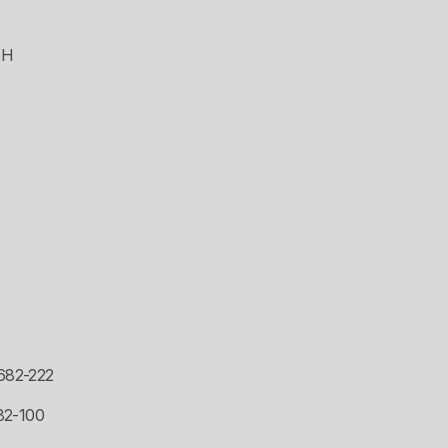
bH
 682-222
682-100