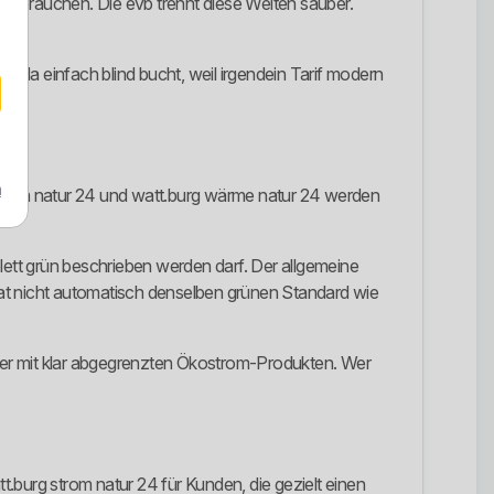
k brauchen. Die evb trennt diese Welten sauber.
r da einfach blind bucht, weil irgendein Tarif modern
m
 strom natur 24 und watt.burg wärme natur 24 werden
lett grün beschrieben werden darf. Der allgemeine
 hat nicht automatisch denselben grünen Standard wie
rger mit klar abgegrenzten Ökostrom-Produkten. Wer
t.burg strom natur 24 für Kunden, die gezielt einen