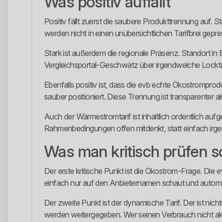
Was positiv auffällt
Positiv fällt zuerst die saubere Produkttrennung au
werden nicht in einen unübersichtlichen Tarifbrei gepres
Stark ist außerdem die regionale Präsenz. Standort i
Vergleichsportal-Geschwätz über irgendwelche Lockta
Ebenfalls positiv ist, dass die evb echte Ökostromprod
sauber positioniert. Diese Trennung ist transparenter a
Auch der Wärmestromtarif ist inhaltlich ordentlich auf
Rahmenbedingungen offen mitdenkt, statt einfach irge
Was man kritisch prüfen so
Der erste kritische Punkt ist die Ökostrom-Frage. Die
einfach nur auf den Anbieternamen schaut und automat
Der zweite Punkt ist der dynamische Tarif. Der ist nich
werden weitergegeben. Wer seinen Verbrauch nicht ak