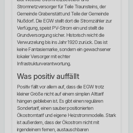
Stromnetzversorger für Teile Traunsteins, der
Gemeinde Grabenstätt und Teile der Gemeinde
Nußdorf. Die EGW stellt dort die Stromzähler zur
Verfügung, speist PV-Strom ein und stellt die
Grundversorgung sicher. Historisch reicht die
Verwurzelung bis ins Jahr 1920 zurück. Das ist
keine Fantasiemarke, sondern ein gewachsener
lokaler Versorger mit echter
Infrastrukturverantwortung.
Was positiv auffällt
Positiv fällt vor allem auf, dass die EGW trotz
kleiner Größe nicht auf einem simplen Alttarif
hängen geblieben ist. Es gibt einen regulären
Sondertarif, einen sauber positionierten
Ökostromtarif und eigene Heizstrommodelle. Stark
ist außerdem, dass der Ökostrom nicht mit
irgendeinem fernen, austauschbaren