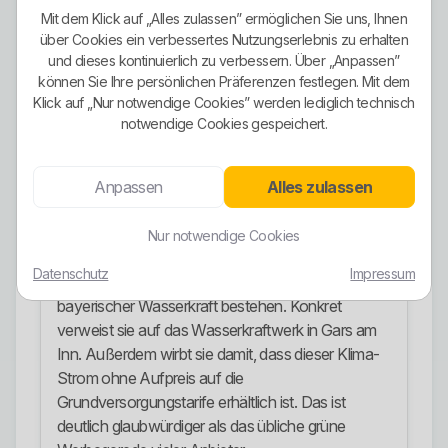
Direktheizung und Wärmepumpen. Dazu kommt,
Mit dem Klick auf „Alles zulassen” ermöglichen Sie uns, Ihnen
dass die EGW ihre Sondertarife nicht nur im
über Cookies ein verbessertes Nutzungserlebnis zu erhalten
eigenen Netzgebiet anbietet, sondern auch in
und dieses kontinuierlich zu verbessern. Über „Anpassen”
können Sie Ihre persönlichen Präferenzen festlegen. Mit dem
fremden Netzen wie Bayernwerk, Regensburg
Klick auf „Nur notwendige Cookies” werden lediglich technisch
Netz und Stadtwerke Olching. Das ist keine riesige
notwendige Cookies gespeichert.
Tarifshow, aber deutlich mehr als bloße
Grundversorgung.
Anpassen
Alles zulassen
Ökostrom-Ausrichtung
Die Ökostrom-Ausrichtung ist einer der stärkeren
Nur notwendige Cookies
Punkte. Die EGW kommuniziert ausdrücklich, dass
Datenschutz
Impressum
ihre Ökostromtarife zu 100 Prozent aus
bayerischer Wasserkraft bestehen. Konkret
verweist sie auf das Wasserkraftwerk in Gars am
Inn. Außerdem wirbt sie damit, dass dieser Klima-
Strom ohne Aufpreis auf die
Grundversorgungstarife erhältlich ist. Das ist
deutlich glaubwürdiger als das übliche grüne