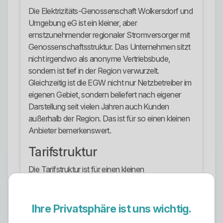
Die Elektrizitäts-Genossenschaft Wolkersdorf und
Umgebung eG ist ein kleiner, aber
ernstzunehmender regionaler Stromversorger mit
Genossenschaftsstruktur. Das Unternehmen sitzt
nicht irgendwo als anonyme Vertriebsbude,
sondern ist tief in der Region verwurzelt.
Gleichzeitig ist die EGW nicht nur Netzbetreiber im
eigenen Gebiet, sondern beliefert nach eigener
Darstellung seit vielen Jahren auch Kunden
außerhalb der Region. Das ist für so einen kleinen
Anbieter bemerkenswert.
Tarifstruktur
Die Tarifstruktur ist für einen kleinen
Regionalversorger ordentlich und klar aufgebaut.
Sichtbar sind die Grundversorgung, der Sondertarif
EGW Premium, der Ökostromtarif EGW Klima
Ihre Privatsphäre ist uns wichtig.
sowie eigene Heizstromtarife für Speicherheizung,