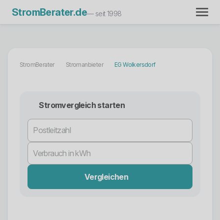
StromBerater.de
— seit 1998
StromBerater
Stromanbieter
EG Wolkersdorf
Stromvergleich starten
Vergleichen