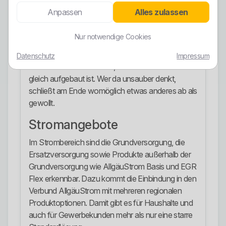
mit zugesichertem Anteil erneuerbarer Energien.
Anpassen
Alles zulassen
Genau das ist wichtig. Viele Verbraucher lesen bei
Nur notwendige Cookies
Ökostrom zu oberflächlich. Wer wirklich einen
grünen Tarif will, muss den konkreten Tarif wählen
Datenschutz
Impressum
und nicht bloß annehmen, dass automatisch alles
gleich aufgebaut ist. Wer da unsauber denkt,
schließt am Ende womöglich etwas anderes ab als
gewollt.
Stromangebote
Im Strombereich sind die Grundversorgung, die
Ersatzversorgung sowie Produkte außerhalb der
Grundversorgung wie AllgäuStrom Basis und EGR
Flex erkennbar. Dazu kommt die Einbindung in den
Verbund AllgäuStrom mit mehreren regionalen
Produktoptionen. Damit gibt es für Haushalte und
auch für Gewerbekunden mehr als nur eine starre