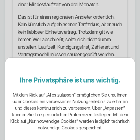
einer Mindestlaufzeit von drei Monaten.
Das ist für einen regionalen Anbieter ordentlich.
Kein künstlich aufgeblasener Tarifzirkus, aber auch
kein liebloser Einheitsvertrag. Trotzdem gilt wie
immer: Wer abschließt, sollte sich nicht dumm
anstellen. Laufzeit, Kündigungsfrist, Zählerart und
Vertragsmodell müssen sauber geprüft werden.
Nur auf den Namen zu schauen, ist schlampig.
Ökostrom-Ausrichtung
Ihre Privatsphäre ist uns wichtig.
Die Ökostrom-Ausrichtung ist klar sichtbar. Die
Genossenschaft hebt im AllgäuStrom-Verbund
Mit dem Klick auf „Alles zulassen” ermöglichen Sie uns, Ihnen
besonders den Öko-Tarif AllgäuStrom 100 %
über Cookies ein verbessertes Nutzungserlebnis zu erhalten
und dieses kontinuierlich zu verbessern. Über „Anpassen”
hervor. Das ist kein schwammiger Umwelttext,
können Sie Ihre persönlichen Präferenzen festlegen. Mit dem
sondern ein konkret benanntes Produkt.
Klick auf „Nur notwendige Cookies” werden lediglich technisch
Zusätzlich veröffentlicht das Unternehmen seine
notwendige Cookies gespeichert.
Stromkennzeichnung sauber und trennt damit den
allgemeinen Energiemix von speziellen Produkten