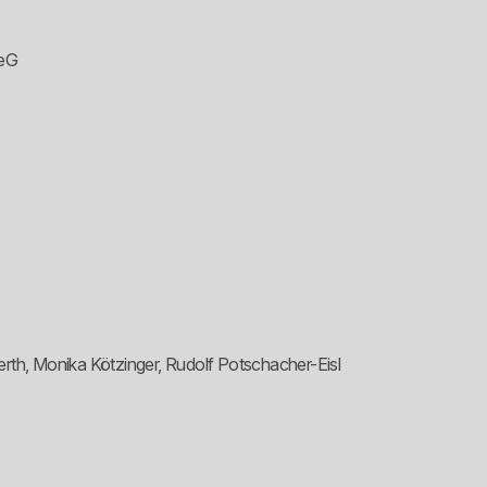
 eG
rth, Monika Kötzinger, Rudolf Potschacher-Eisl