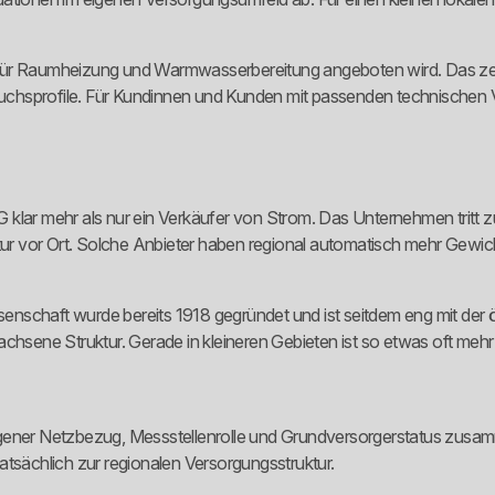
für Raumheizung und Warmwasserbereitung angeboten wird. Das zeig
chsprofile. Für Kundinnen und Kunden mit passenden technischen V
 eG klar mehr als nur ein Verkäufer von Strom. Das Unternehmen tritt
ktur vor Ort. Solche Anbieter haben regional automatisch mehr Gewi
schaft wurde bereits 1918 gegründet und ist seitdem eng mit der ör
ne Struktur. Gerade in kleineren Gebieten ist so etwas oft mehr we
. Eigener Netzbezug, Messstellenrolle und Grundversorgerstatus zusam
atsächlich zur regionalen Versorgungsstruktur.