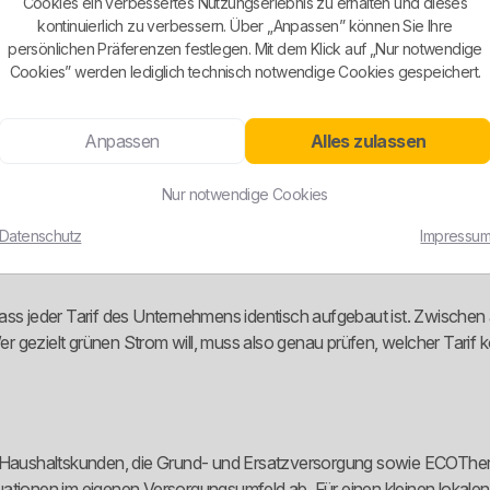
Cookies ein verbessertes Nutzungserlebnis zu erhalten und dieses
kontinuierlich zu verbessern. Über „Anpassen” können Sie Ihre
indimensional. Öffentlich sichtbar sind ein Haushaltstarif mit der Be
persönlichen Präferenzen festlegen. Mit dem Klick auf „Nur notwendige
eigt, dass der Anbieter zwischen normalem Haushaltsverbrauch und
Cookies” werden lediglich technisch notwendige Cookies gespeichert.
ch. Es ist kein überladener Tarifzoo, aber auch kein reiner Einheitsv
oft besondere Voraussetzungen bei Messung und Nutzung. Wer das igno
Anpassen
Alles zulassen
Nur notwendige Cookies
ber man muss sauber unterscheiden. Die veröffentlichte Stromkennz
Datenschutz
Impressu
wird. Das ist positiv, weil damit ein klar erkennbares grünes Produk
dass jeder Tarif des Unternehmens identisch aufgebaut ist. Zwisch
 gezielt grünen Strom will, muss also genau prüfen, welcher Tarif 
r Haushaltskunden, die Grund- und Ersatzversorgung sowie ECOTherm
ationen im eigenen Versorgungsumfeld ab. Für einen kleinen lokalen