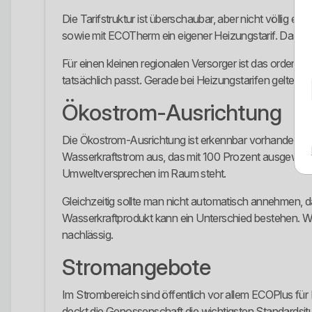
Die Tarifstruktur ist überschaubar, aber nicht völlig e
sowie mit ECOTherm ein eigener Heizungstarif. Das z
Für einen kleinen regionalen Versorger ist das ordentli
tatsächlich passt. Gerade bei Heizungstarifen gelten 
Ökostrom-Ausrichtung
Die Ökostrom-Ausrichtung ist erkennbar vorhanden, a
Wasserkraftstrom aus, das mit 100 Prozent ausgewiesen 
Umweltversprechen im Raum steht.
Gleichzeitig sollte man nicht automatisch annehmen, 
Wasserkraftprodukt kann ein Unterschied bestehen. Wer
nachlässig.
Stromangebote
Im Strombereich sind öffentlich vor allem ECOPlus fü
deckt die Genossenschaft die wichtigsten Standardsitu