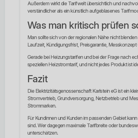
Außerdem wirkt die Tarifwelt übersichtlich und nachvol
verständlicher als ein künstlich aufgeblasenes Tarifmod
Was man kritisch prüfen so
Man sollte sich von der regionalen Nähe nicht blenden
Laufzeit, Kündigungsfrist, Preisgarantie, Messkonzept 
Gerade bei Heizungstarifen und bei der Frage nach e
speziellen Heizstromtarif, und nicht jedes Produkt ist
Fazit
Die Elektrizitätsgenossenschaft Karlstein eG ist ein k
Stromvertrieb, Grundversorgung, Netzbetrieb und Messst
Strommarken.
Für Kundinnen und Kunden im passenden Gebiet kann das
sind. Wer dagegen maximale Tarifbreite oder bundesweite
unterschätzen.