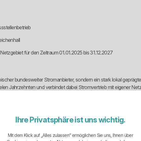
sstellenbetrieb
Reichenhall
Netzgebiet für den Zeitraum 01.01.2025 bis 31.12.2027
typischer bundesweiter Stromanbieter, sondern ein stark lokal geprä
t vielen Jahrzehnten und verbindet dabei Stromvertrieb mit eigener Ne
ruktur.
en Tarifspielereien erwartet, ist falsch. Die Genossenschaft steht e
lassischer Versorgerrolle. Das kann attraktiv sein, wenn Nähe und Ve
Ihre Privatsphäre ist uns wichtig.
Mit dem Klick auf „Alles zulassen” ermöglichen Sie uns, Ihnen über