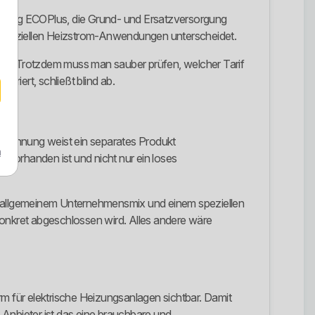
zeichnung ECOPlus, die Grund- und Ersatzversorgung
 speziellen Heizstrom-Anwendungen unterscheidet.
ertrag. Trotzdem muss man sauber prüfen, welcher Tarif
riert, schließt blind ab.
eichnung weist ein separates Produkt
m
t vorhanden ist und nicht nur ein loses
en allgemeinem Unternehmensmix und einem speziellen
konkret abgeschlossen wird. Alles andere wäre
 für elektrische Heizungsanlagen sichtbar. Damit
 Anbieter ist das eine brauchbare und