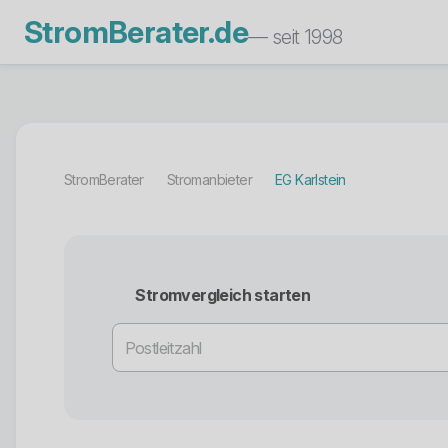
StromBerater.de
— seit 1998
StromBerater
Stromanbieter
EG Karlstein
Stromvergleich starten