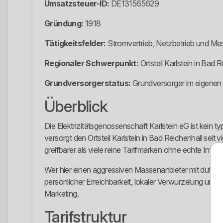
Umsatzsteuer-ID:
DE131565629
Gründung:
1918
Tätigkeitsfelder:
Stromvertrieb, Netzbetrieb und Mes
Regionaler Schwerpunkt:
Ortsteil Karlstein in Bad 
Grundversorgerstatus:
Grundversorger im eigenen 
Überblick
Die Elektrizitätsgenossenschaft Karlstein eG ist kein 
versorgt den Ortsteil Karlstein in Bad Reichenhall sei
greifbarer als viele reine Tarifmarken ohne echte Infrast
Wer hier einen aggressiven Massenanbieter mit dutzend
persönlicher Erreichbarkeit, lokaler Verwurzelung und k
Marketing.
Tarifstruktur