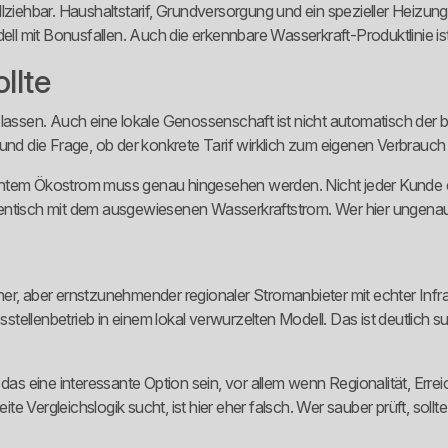
lziehbar. Haushaltstarif, Grundversorgung und ein spezieller Heizung
ell mit Bonusfallen. Auch die erkennbare Wasserkraft-Produktlinie ist
llte
 lassen. Auch eine lokale Genossenschaft ist nicht automatisch der b
und die Frage, ob der konkrete Tarif wirklich zum eigenen Verbrauch
chtem Ökostrom muss genau hingesehen werden. Nicht jeder Kunde er
 identisch mit dem ausgewiesenen Wasserkraftstrom. Wer hier ungenau 
leiner, aber ernstzunehmender regionaler Stromanbieter mit echter Inf
ellenbetrieb in einem lokal verwurzelten Modell. Das ist deutlich su
 eine interessante Option sein, vor allem wenn Regionalität, Erreic
 Vergleichslogik sucht, ist hier eher falsch. Wer sauber prüft, sollte