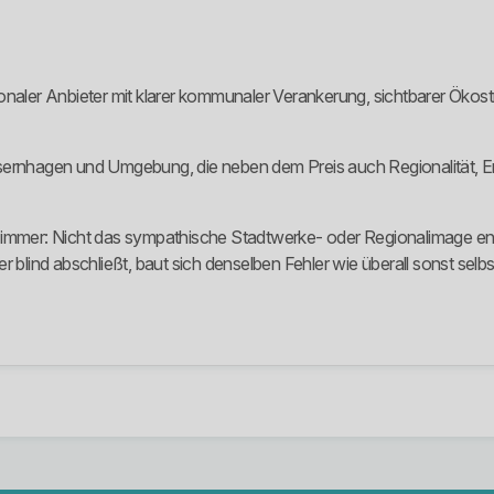
ionaler Anbieter mit klarer kommunaler Verankerung, sichtbarer Öko
n Isernhagen und Umgebung, die neben dem Preis auch Regionalität, E
 immer: Nicht das sympathische Stadtwerke- oder Regionalimage ent
 blind abschließt, baut sich denselben Fehler wie überall sonst selbst