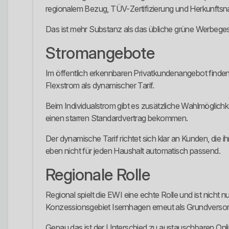
regionalem Bezug, TÜV-Zertifizierung und Herkunftsn
Das ist mehr Substanz als das übliche grüne Werbegesc
Stromangebote
Im öffentlich erkennbaren Privatkundenangebot fin
Flexstrom als dynamischer Tarif.
Beim Individualstrom gibt es zusätzliche Wahlmöglichk
einen starren Standardvertrag bekommen.
Der dynamische Tarif richtet sich klar an Kunden, die
eben nicht für jeden Haushalt automatisch passend.
Regionale Rolle
Regional spielt die EWI eine echte Rolle und ist nicht
Konzessionsgebiet Isernhagen erneut als Grundversorge
Genau das ist der Unterschied zu austauschbaren Online