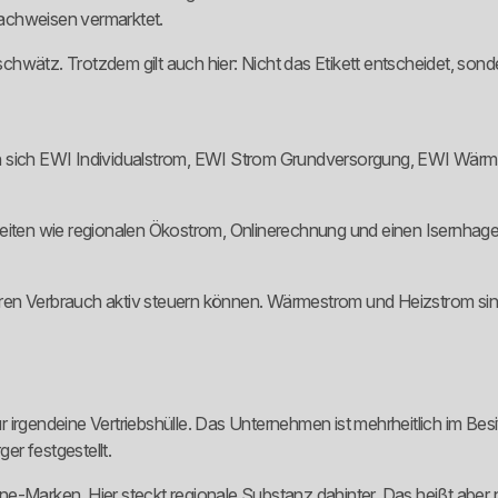
achweisen vermarktet.
hwätz. Trotzdem gilt auch hier: Nicht das Etikett entscheidet, son
den sich EWI Individualstrom, EWI Strom Grundversorgung, EWI Wä
eiten wie regionalen Ökostrom, Onlinerechnung und einen Isernhagen
 ihren Verbrauch aktiv steuern können. Wärmestrom und Heizstrom sin
 nur irgendeine Vertriebshülle. Das Unternehmen ist mehrheitlich im 
r festgestellt.
-Marken. Hier steckt regionale Substanz dahinter. Das heißt aber nic