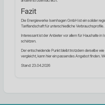
andere ist oberflächlich.
Fazit
Die Energiewerke Isernhagen GmbH ist ein solider reg
Tariflandschaft für unterschiedliche Verbrauchsprofile.
Interessant ist der Anbieter vor allem für Haushalte i
schätzen.
Der entscheidende Punkt bleibt trotzdem derselbe wie
vergleicht, kann hier ein passendes Angebot finden. Wer
Stand: 23.04.2026