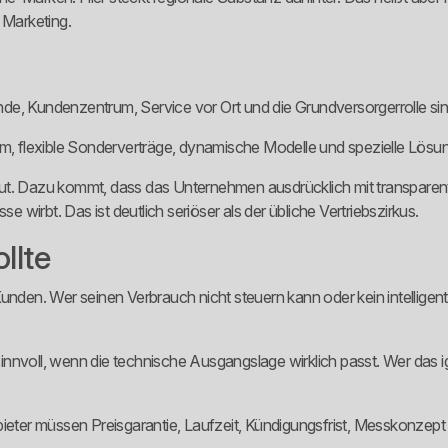
 Marketing.
einde, Kundenzentrum, Service vor Ort und die Grundversorgerrolle si
dstrom, flexible Sonderverträge, dynamische Modelle und spezielle Lö
aut. Dazu kommt, dass das Unternehmen ausdrücklich mit transparen
wirbt. Das ist deutlich seriöser als der übliche Vertriebszirkus.
llte
unden. Wer seinen Verbrauch nicht steuern kann oder kein intelligent
nvoll, wenn die technische Ausgangslage wirklich passt. Wer das igno
nbieter müssen Preisgarantie, Laufzeit, Kündigungsfrist, Messkonze