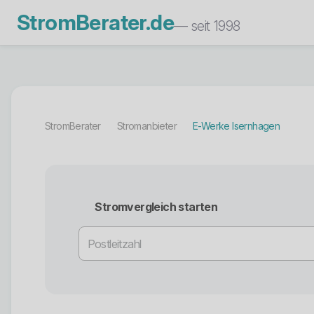
StromBerater.de
— seit 1998
StromBerater
Stromanbieter
E-Werke Isernhagen
Stromvergleich starten