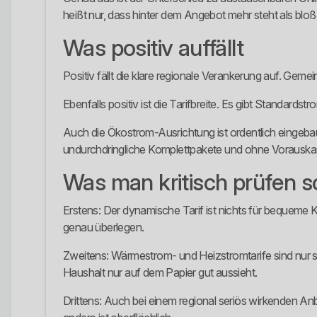
heißt nur, dass hinter dem Angebot mehr steht als bloß
Was positiv auffällt
Positiv fällt die klare regionale Verankerung auf. Gem
Ebenfalls positiv ist die Tarifbreite. Es gibt Standar
Auch die Ökostrom-Ausrichtung ist ordentlich eingeb
undurchdringliche Komplettpakete und ohne Vorauskasse 
Was man kritisch prüfen so
Erstens: Der dynamische Tarif ist nichts für bequeme K
genau überlegen.
Zweitens: Wärmestrom- und Heizstromtarife sind nur sin
Haushalt nur auf dem Papier gut aussieht.
Drittens: Auch bei einem regional seriös wirkenden A