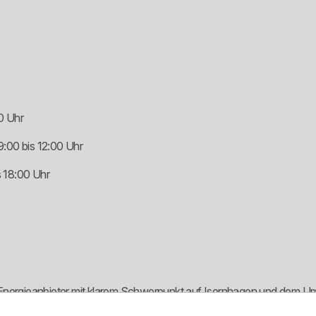
0 Uhr
:00 bis 12:00 Uhr
 18:00 Uhr
r Energieanbieter mit klarem Schwerpunkt auf Isernhagen und dem
t nicht als anonymer Billigvertrieb auf, sondern als lokaler Versorge