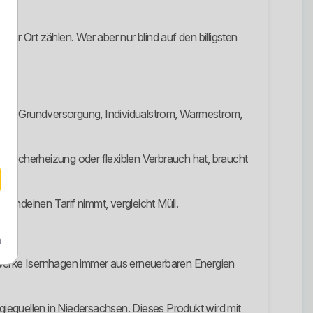
or Ort zählen. Wer aber nur blind auf den billigsten
ch.
anderem Grundversorgung, Individualstrom, Wärmestrom,
Speicherheizung oder flexiblen Verbrauch hat, braucht
endeinen Tarif nimmt, vergleicht Müll.
m
iewerke Isernhagen immer aus erneuerbaren Energien
iequellen in Niedersachsen. Dieses Produkt wird mit