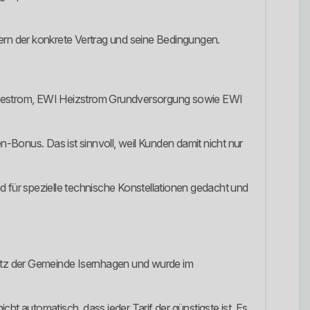
dern der konkrete Vertrag und seine Bedingungen.
rmestrom, EWI Heizstrom Grundversorgung sowie EWI
-Bonus. Das ist sinnvoll, weil Kunden damit nicht nur
d für spezielle technische Konstellationen gedacht und
Besitz der Gemeinde Isernhagen und wurde im
ht automatisch, dass jeder Tarif der günstigste ist. Es