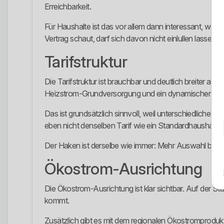
Erreichbarkeit.
Für Haushalte ist das vor allem dann interessant, wenn
Vertrag schaut, darf sich davon nicht einlullen lassen.
Tarifstruktur
Die Tarifstruktur ist brauchbar und deutlich breiter a
Heizstrom-Grundversorgung und ein dynamischer Stro
Das ist grundsätzlich sinnvoll, weil unterschiedlich
eben nicht denselben Tarif wie ein Standardhaushalt.
Der Haken ist derselbe wie immer: Mehr Auswahl bringt
Ökostrom-Ausrichtung
Die Ökostrom-Ausrichtung ist klar sichtbar. Auf der 
kommt.
Zusätzlich gibt es mit dem regionalen Ökostromproduk