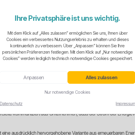
 neben dem Preis auch Nähe, Erreichbarkeit und ein Ansprechpartner v
Ihre Privatsphäre ist uns wichtig.
 Regional wirkt sympathisch, ersetzt aber keinen sauberen Tarifverglei
Mit dem Klick auf „Alles zulassen” ermöglichen Sie uns, Ihnen über
Cookies ein verbessertes Nutzungserlebnis zu erhalten und dieses
kontinuierlich zu verbessern. Über „Anpassen” können Sie Ihre
ls bei einem simplen Ein-Tarif-Anbieter. Für Privatkunden sind unter 
persönlichen Präferenzen festlegen. Mit dem Klick auf „Nur notwendige
mtarif erkennbar.
Cookies” werden lediglich technisch notwendige Cookies gespeichert.
e Haushalte unterschiedliche Anforderungen haben. Wer Wärmepumpe, 
Anpassen
Alles zulassen
 nur dann etwas, wenn man versteht, was man auswählt. Wer blind irg
Nur notwendige Cookies
Datenschutz
Impressu
Startseite kommuniziert das Unternehmen, dass der Strom der Energ
t eine ausdrücklich hervorgehobene Variante aus erneuerbaren Energ