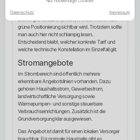
Nur notwendige Cookies
ausdrücklich als Leistungsversprechen genannt.
Datenschutz
Impressum
Das ist grundsätzlich positiv, weil damit eine klare
grüne Positionierung sichtbar wird. Trotzdem sollte
man auch hier nicht schlampig lesen.
Entscheidend bleibt, welcher konkrete Tarif und
welche technische Konstellation im Einzelfall gilt.
Stromangebote
Im Strombereich sind öffentlich mehrere
erkennbare Angebotslinien vorhanden. Dazu
gehören Haushaltsstrom, Gewerbestrom,
landwirtschaftliche Versorgung sowie
Wärmepumpen- und sonstige steuerbare
Verbrauchseinrichtungen. Zusätzlich ist die
Grundversorgung klar ausgewiesen.
Das Angebot ist damit für einen lokalen Versorger
brauchbar. Für normale Haushalte gibt es