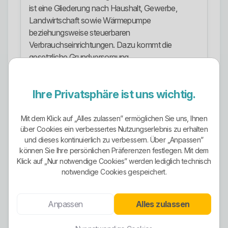
ist eine Gliederung nach Haushalt, Gewerbe,
Landwirtschaft sowie Wärmepumpe
beziehungsweise steuerbaren
Verbrauchseinrichtungen. Dazu kommt die
gesetzliche Grundversorgung.
Das ist kein Tarifzirkus, aber auch kein primitiver
Einheitsvertrag. Positiv ist, dass verschiedene
Ihre Privatsphäre ist uns wichtig.
Nutzungssituationen überhaupt getrennt
behandelt werden. Wer abschließt, sollte trotzdem
Mit dem Klick auf „Alles zulassen” ermöglichen Sie uns, Ihnen
nicht blind nach Überschriften gehen, sondern
über Cookies ein verbessertes Nutzungserlebnis zu erhalten
sauber prüfen, welcher Tarif wirklich zur eigenen
und dieses kontinuierlich zu verbessern. Über „Anpassen”
Verbrauchs- und Zählersituation passt.
können Sie Ihre persönlichen Präferenzen festlegen. Mit dem
Klick auf „Nur notwendige Cookies” werden lediglich technisch
Ökostrom-Ausrichtung
notwendige Cookies gespeichert.
Die Ökostrom-Ausrichtung ist klar erkennbar. Das
Unternehmen wirbt öffentlich mit Strom aus 100
Anpassen
Alles zulassen
Prozent Wasserkraft. Das ist kein loser grüner
Werbesatz, sondern wird auf der Tarifseite