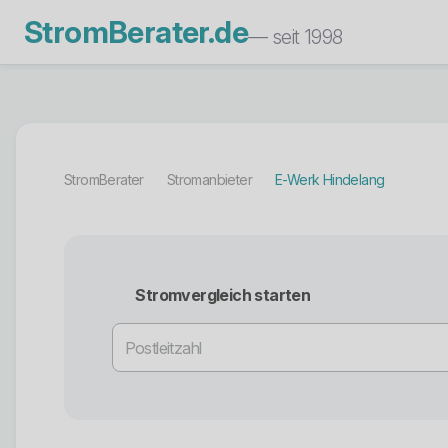
StromBerater.de
— seit 1998
StromBerater
Stromanbieter
E-Werk Hindelang
Stromvergleich starten