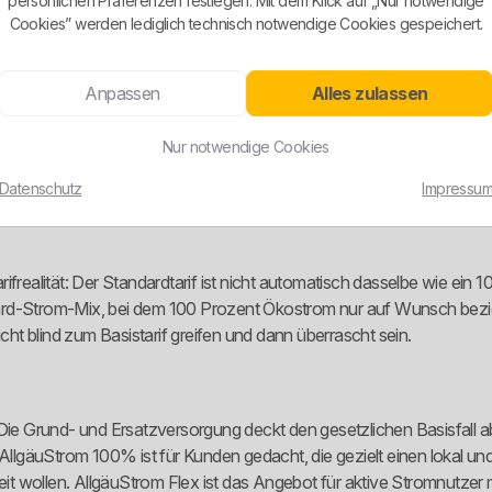
persönlichen Präferenzen festlegen. Mit dem Klick auf „Nur notwendige
Cookies” werden lediglich technisch notwendige Cookies gespeichert.
ergiewende. Nach eigener Darstellung setzt das E-Werk Hindelang au
Anpassen
Alles zulassen
sonders relevant ist die Aussage, dass über 60 Prozent der verkau
nt aus eigenen oder Beteiligungskraftwerken stammen.
Nur notwendige Cookies
an, das laut eigener Beschreibung 100 Prozent lokal und nachhaltig
Datenschutz
Impressu
nd Windkraft. In der Stromkennzeichnung unterscheidet der Anbie
frealität: Der Standardtarif ist nicht automatisch dasselbe wie ein 1
ard-Strom-Mix, bei dem 100 Prozent Ökostrom nur auf Wunsch bezie
icht blind zum Basistarif greifen und dann überrascht sein.
 Grund- und Ersatzversorgung deckt den gesetzlichen Basisfall ab. 
 AllgäuStrom 100% ist für Kunden gedacht, die gezielt einen lokal un
eit wollen. AllgäuStrom Flex ist das Angebot für aktive Stromnutzer m