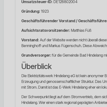
Umsatzsteuer-ID:
DE128802004
Gründung:
1923
Geschäftsführender Vorstand / Geschäftsführe
Aufsichtsratsvorsitzender:
Matthias Füß
Vorstand:
Auf der Website werden nicht überall die
Benninghoff und Markus Fügenschuh. Diese Abweichung 
Grundversorger:
für die Gemeinde Bad Hindelang mi
Überblick
Die Elektrizitätswerk Hindelang eG ist kein anonymer 
Erzeugung und genossenschaftlicher Struktur. Das Un
mit Strom. Damit ist das E-Werk Hindelang eher ein lokal
Der Schwerpunkt liegt auf dem Stromvertrieb, dem si
Hindelang. Wer einen stark regional geprägten Anbieter