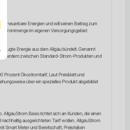
f erneuerbare Energien und will seinen Beitrag zum
ften Strommenge im eigenen Versorgungsgebiet
 erzeugte Energie aus dem Allgäu bündelt. Genannt
m
ter außerdem zwischen Standard-Strom-Produkten und
00 Prozent Ökostromtarif. Laut Preisblatt und
hungsweise über ein spezielles Produkt abgebildet
AllgäuStrom Basis richtet sich an Kunden, die einen
d nachhaltig ausgerichteten Tarif wollen. AllgäuStrom
it Smart Meter und Bereitschaft, Preisrisiken