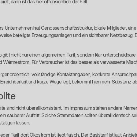
ielt, dann ist das hier offensichtlich der Fall.
 Das Unternehmen hat Genossenschaftsstruktur, lokale Mitglieder, ein
e beteiligte Erzeugungsanlagen und ein sichtbarer Netzbezug. Das i
Es gibt nicht nur einen allgemeinen Tarif, sondern klar unterscheidb
 Wärmestrom. Für Verbraucher ist das besser als verwässerte Misc
rger ordentlich: vollständige Kontaktangaben, konkrete Ansprechpa
 Erreichbarkeit und kurze Wege legt, bekommt hier mehr Substanz als 
llte
ite sind nicht überall konsistent. Im Impressum stehen andere Namen
ein sauberer Auftritt. Solche Stammdaten sollten überall identisch
stätigen lassen.
er Tarif dort Ökostrom ist, liegt falsch. Der Basistarif ist laut Anb