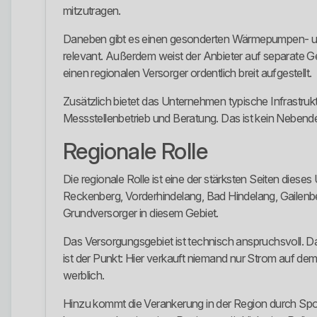
mitzutragen.
Daneben gibt es einen gesonderten Wärmepumpen- und 
relevant. Außerdem weist der Anbieter auf separate 
einen regionalen Versorger ordentlich breit aufgestellt.
Zusätzlich bietet das Unternehmen typische Infrastr
Messstellenbetrieb und Beratung. Das ist kein Nebendeta
Regionale Rolle
Die regionale Rolle ist eine der stärksten Seiten die
Reckenberg, Vorderhindelang, Bad Hindelang, Gailenb
Grundversorger in diesem Gebiet.
Das Versorgungsgebiet ist technisch anspruchsvoll. 
ist der Punkt: Hier verkauft niemand nur Strom auf dem
werblich.
Hinzu kommt die Verankerung in der Region durch Spo