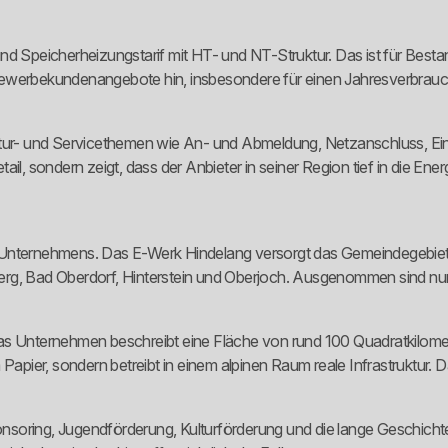
Speicherheizungstarif mit HT- und NT-Struktur. Das ist für Besta
Gewerbekundenangebote hin, insbesondere für einen Jahresverbrauch
uktur- und Servicethemen wie An- und Abmeldung, Netzanschluss, E
il, sondern zeigt, dass der Anbieter in seiner Region tief in die En
ses Unternehmens. Das E-Werk Hindelang versorgt das Gemeindegebiet 
erg, Bad Oberdorf, Hinterstein und Oberjoch. Ausgenommen sind nur
Das Unternehmen beschreibt eine Fläche von rund 100 Quadratkilom
 Papier, sondern betreibt in einem alpinen Raum reale Infrastruktur
nsoring, Jugendförderung, Kulturförderung und die lange Geschicht