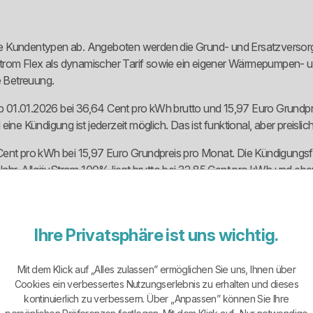
hrere Kundentypen ab. Angeboten werden die Grund- und Ersatzverso
trom Flex als dynamischer Tarif sowie ein eigener Wärmepumpen- u
 Betreuung.
ab 01.01.2026 bei 36,64 Cent pro kWh brutto und 15,97 Euro Grundpre
ine Kündigung ist jederzeit möglich. Das ist funktional, aber preisli
Cent pro kWh bei 15,97 Euro Grundpreis pro Monat. Die Kündigungsf
 Jahr. AllgäuStrom 100% liegt brutto bei 32,85 Cent pro kWh und eben
e Verlängerung um jeweils ein Jahr.
o bei 32,64 Cent pro kWh und 15,77 Euro Grundpreis pro Monat. Posit
rantie nicht umfasst, denn Netzentgelte, Steuern, Abgaben und son
Ihre Privatsphäre ist uns wichtig.
Mit dem Klick auf „Alles zulassen” ermöglichen Sie uns, Ihnen über
er beschreibt ihn ausdrücklich als Produkt für Kunden, die von stün
Cookies ein verbessertes Nutzungserlebnis zu erhalten und dieses
 aktiv steuern kann, etwa mit E-Auto, Speicher oder flexiblen Hausha
kontinuierlich zu verbessern. Über „Anpassen” können Sie Ihre