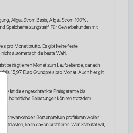
rgung, AllgäuStrom Basis, AllgäuStrom 100%,
nd Speicherheizungstarif. Für Gewerbekunden mit
is pro Monat brutto. Es gibt keine feste
ch nicht automatisch die beste Wahl.
rist beträgt einen Monat zum Laufzeitende, danach
falls 15,97 Euro Grundpreis pro Monat. Auch hier gilt
iv ist die eingeschränkte Preisgarantie bis
stige hoheitliche Belastungen können trotzdem
dlich schwankenden Börsenpreisen profitieren wollen.
ltslasten, kann davon profitieren. Wer Stabilität will,