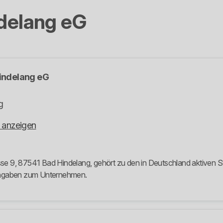
ndelang eG
Hindelang eG
g
 anzeigen
sse 9, 87541 Bad Hindelang, gehört zu den in Deutschland aktiven St
 Angaben zum Unternehmen.