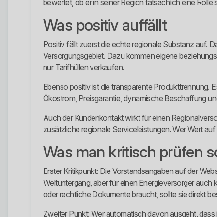
bewertet, ob er in seiner Region tatsächlich eine Rolle sp
Was positiv auffällt
Positiv fällt zuerst die echte regionale Substanz auf.
Versorgungsgebiet. Dazu kommen eigene beziehungsweis
nur Tarifhüllen verkaufen.
Ebenso positiv ist die transparente Produkttrennung. 
Ökostrom, Preisgarantie, dynamische Beschaffung und
Auch der Kundenkontakt wirkt für einen Regionalverso
zusätzliche regionale Serviceleistungen. Wer Wert auf
Was man kritisch prüfen so
Erster Kritikpunkt: Die Vorstandsangaben auf der Webs
Weltuntergang, aber für einen Energieversorger auch k
oder rechtliche Dokumente braucht, sollte sie direkt be
Zweiter Punkt: Wer automatisch davon ausgeht, dass jed