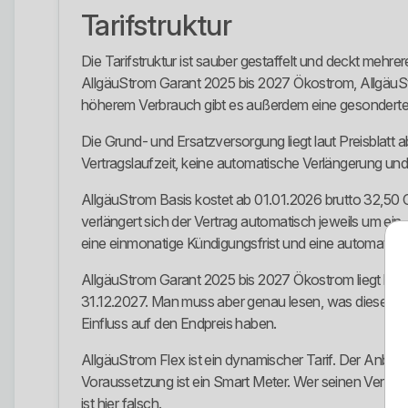
Tarifstruktur
Die Tarifstruktur ist sauber gestaffelt und deckt me
AllgäuStrom Garant 2025 bis 2027 Ökostrom, AllgäuS
höherem Verbrauch gibt es außerdem eine gesonderte
Die Grund- und Ersatzversorgung liegt laut Preisblatt 
Vertragslaufzeit, keine automatische Verlängerung und e
AllgäuStrom Basis kostet ab 01.01.2026 brutto 32,50 
verlängert sich der Vertrag automatisch jeweils um ein
eine einmonatige Kündigungsfrist und eine automatisch
AllgäuStrom Garant 2025 bis 2027 Ökostrom liegt brutt
31.12.2027. Man muss aber genau lesen, was diese Ga
Einfluss auf den Endpreis haben.
AllgäuStrom Flex ist ein dynamischer Tarif. Der Anbiet
Voraussetzung ist ein Smart Meter. Wer seinen Verbrauch
ist hier falsch.