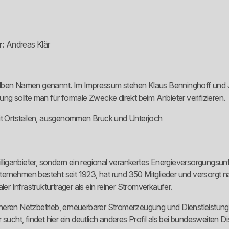
r:
Andreas Klär
selben Namen genannt. Im Impressum stehen Klaus Benninghoff und
sollte man für formale Zwecke direkt beim Anbieter verifizieren.
t Ortsteilen, ausgenommen Bruck und Unterjoch
Billiganbieter, sondern ein regional verankertes Energieversorgungs
ternehmen besteht seit 1923, hat rund 350 Mitglieder und versorg
er Infrastrukturträger als ein reiner Stromverkäufer.
cheren Netzbetrieb, erneuerbarer Stromerzeugung und Dienstleistun
 sucht, findet hier ein deutlich anderes Profil als bei bundesweiten 