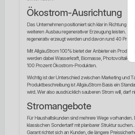
Ökostrom-Ausrichtung
Das Unternehmen positioniert sich klar in Richtung En
weiteren Ausbau regenerativer Erzeugung leisten. Be
regenerativ erzeugt werden und davon rund 40 Proze
Mit AllgäuStrom 100% bietet der Anbieter ein Produkt 
werden dabei Wasserkraft, Biomasse, Photovoltaik u
100 Prozent Ökostrom-Produkten.
Wichtig ist der Unterschied zwischen Marketing und Tari
Produktbeschreibung ist AllgäuStrom Basis ein Stand
wird. Wer also ausdrücklich sauberen Strom will, darf n
Stromangebote
Für Haushaltskunden sind mehrere Wege vorhanden. Die
klassischen Sondertarif mit planbarer Struktur suchen.
Garant richtet sich an Kunden, die längere Preissicherh