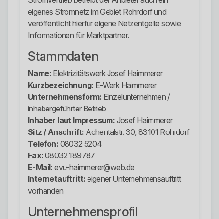
Stromvertrieb betreibt der Anbieter auch ein
eigenes Stromnetz im Gebiet Rohrdorf und
veröffentlicht hierfür eigene Netzentgelte sowie
Informationen für Marktpartner.
Stammdaten
Name:
Elektrizitätswerk Josef Haimmerer
Kurzbezeichnung:
E-Werk Haimmerer
Unternehmensform:
Einzelunternehmen /
inhabergeführter Betrieb
Inhaber laut Impressum:
Josef Haimmerer
Sitz / Anschrift:
Achentalstr. 30, 83101 Rohrdorf
Telefon:
08032 5204
Fax:
08032 189787
E-Mail:
evu-haimmerer@web.de
Internetauftritt:
eigener Unternehmensauftritt
vorhanden
Unternehmensprofil