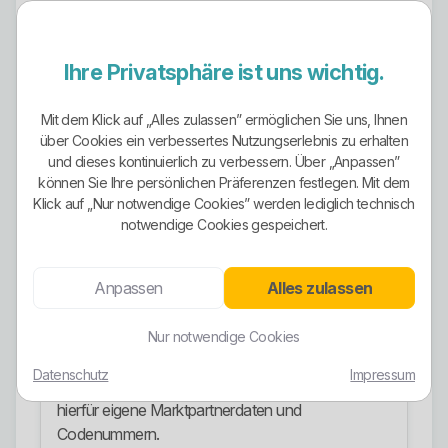
Der Anbieter ist klar regional aufgestellt. Auf der
eigenen Website stellt das Unternehmen den
Bezug zu Rohrdorf, den Charakter als
Ihre Privatsphäre ist uns wichtig.
Familienbetrieb und die Stromlieferung aus
bayerischer Wasserkraft in den Vordergrund. Das
Mit dem Klick auf „Alles zulassen” ermöglichen Sie uns, Ihnen
spricht für einen lokal verwurzelten Versorger mit
über Cookies ein verbessertes Nutzungserlebnis zu erhalten
und dieses kontinuierlich zu verbessern. Über „Anpassen”
überschaubaren Strukturen statt eines anonymen
können Sie Ihre persönlichen Präferenzen festlegen. Mit dem
Großanbieters.
Klick auf „Nur notwendige Cookies” werden lediglich technisch
notwendige Cookies gespeichert.
Leistungsbereiche
Stromvertrieb:
Belieferung von Stromkunden im
Anpassen
Alles zulassen
eigenen und teilweise auch in fremden
Netzgebieten.
Nur notwendige Cookies
Netzbetrieb:
Betrieb eines eigenen Stromnetzes
im Gebiet Rohrdorf.
Datenschutz
Impressum
Messstellenbetrieb:
Der Anbieter veröffentlicht
hierfür eigene Marktpartnerdaten und
Codenummern.