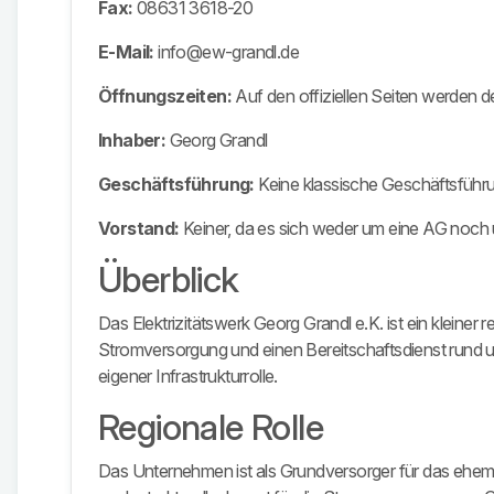
Fax:
08631 3618-20
E-Mail:
info@ew-grandl.de
Öffnungszeiten:
Auf den offiziellen Seiten werden d
Inhaber:
Georg Grandl
Geschäftsführung:
Keine klassische Geschäftsführu
Vorstand:
Keiner, da es sich weder um eine AG noch
Überblick
Das Elektrizitätswerk Georg Grandl e.K. ist ein kleiner
Stromversorgung und einen Bereitschaftsdienst rund um
eigener Infrastrukturrolle.
Regionale Rolle
Das Unternehmen ist als Grundversorger für das ehemal