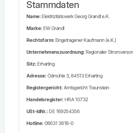
Stammdaten
Name:
Elektrizitätswerk Georg Grandl e.K.
Marke:
EW Grandl
Rechtsform:
Eingetragener Kaufmann (e.K.)
Unternehmenszuordnung:
Regionaler Stromversor
Sitz:
Erharting
Adresse:
Ödmühle 3, 84513 Erharting
Registergericht:
Amtsgericht Traunstein
Handelsregister:
HRA 10732
USt-IdNr.:
DE 169254356
Hotline:
08631 3618-0