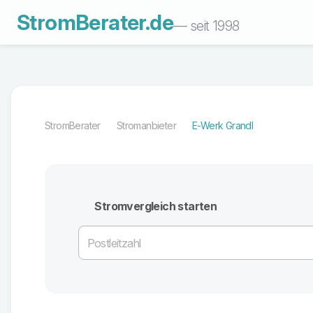
StromBerater.de
— seit 1998
StromBerater
Stromanbieter
E-Werk Grandl
Stromvergleich starten