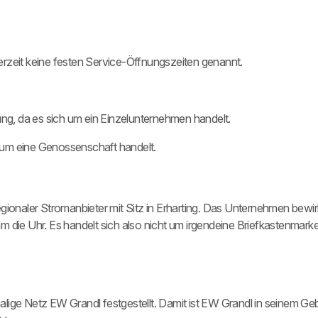
erzeit keine festen Service-Öffnungszeiten genannt.
ng, da es sich um ein Einzelunternehmen handelt.
 um eine Genossenschaft handelt.
 regionaler Stromanbieter mit Sitz in Erharting. Das Unternehmen bewi
 die Uhr. Es handelt sich also nicht um irgendeine Briefkastenmarke
ige Netz EW Grandl festgestellt. Damit ist EW Grandl in seinem Geb