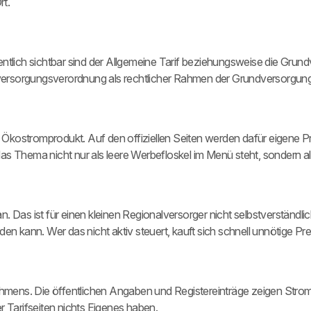
rt.
entlich sichtbar sind der Allgemeine Tarif beziehungsweise die Gr
ersorgungsverordnung als rechtlicher Rahmen der Grundversorgung
kostromprodukt. Auf den offiziellen Seiten werden dafür eigene Pr
s Thema nicht nur als leere Werbefloskel im Menü steht, sondern al
 Das ist für einen kleinen Regionalversorger nicht selbstverständlic
n kann. Wer das nicht aktiv steuert, kauft sich schnell unnötige Preis
nehmens. Die öffentlichen Angaben und Registereinträge zeigen Str
r Tarifseiten nichts Eigenes haben.