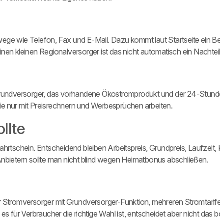
ge wie Telefon, Fax und E-Mail. Dazu kommt laut Startseite ein Berei
einen kleinen Regionalversorger ist das nicht automatisch ein Nachteil
als Grundversorger, das vorhandene Ökostromprodukt und der 24-Stunde
 die nur mit Preisrechnern und Werbesprüchen arbeiten.
llte
ifahrtschein. Entscheidend bleiben Arbeitspreis, Grundpreis, Laufzeit,
n Anbietern sollte man nicht blind wegen Heimatbonus abschließen.
aler Stromversorger mit Grundversorger-Funktion, mehreren Stromtari
s für Verbraucher die richtige Wahl ist, entscheidet aber nicht das b