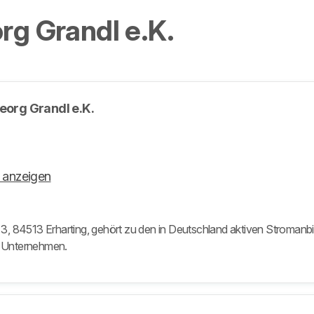
rg Grandl e.K.
Georg Grandl e.K.
 anzeigen
e 3, 84513 Erharting, gehört zu den in Deutschland aktiven Stromanbie
m Unternehmen.