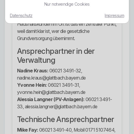
Gemeinde Glattbach – Elektrizitätswerk für den
Nur notwendige Cookies
Zeitraum vom 01.01.2025 bis 31.12.2027 als
Datenschutz
Impressum
Grundversorger ausgewiesen. Für
Haushaltskunden im Ort ist das ein zentraler Punkt,
weil damit klar ist, wer die gesetzliche
Grundversorgung übernimmt.
Ansprechpartner in der
Verwaltung
Nadine Kraus:
06021 3491-32,
nadine.kraus@glattbach.bayern.de
Yvonne Hein:
06021 3491-31,
yvonne.hein@glattbach.bayern.de
Alessia Langner (PV-Anlagen):
06021 3491-
33, alessia.langner@glattbach.bayern.de
Technische Ansprechpartner
Mike Fay:
06021 3491-40, Mobil 0171 5107464,