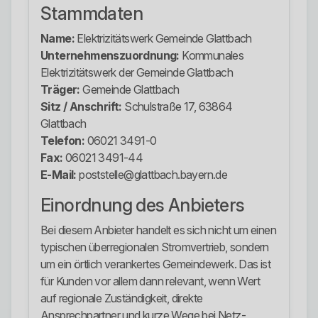
Stammdaten
Name:
Elektrizitätswerk Gemeinde Glattbach
Unternehmenszuordnung:
Kommunales
Elektrizitätswerk der Gemeinde Glattbach
Träger:
Gemeinde Glattbach
Sitz / Anschrift:
Schulstraße 17, 63864
Glattbach
Telefon:
06021 3491-0
Fax:
06021 3491-44
E-Mail:
poststelle@glattbach.bayern.de
Einordnung des Anbieters
Bei diesem Anbieter handelt es sich nicht um einen
typischen überregionalen Stromvertrieb, sondern
um ein örtlich verankertes Gemeindewerk. Das ist
für Kunden vor allem dann relevant, wenn Wert
auf regionale Zuständigkeit, direkte
Ansprechpartner und kurze Wege bei Netz-,