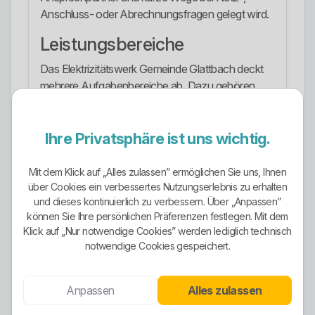
Anschluss- oder Abrechnungsfragen gelegt wird.
Leistungsbereiche
Das Elektrizitätswerk Gemeinde Glattbach deckt
mehrere Aufgabenbereiche ab. Dazu gehören
sowohl der Stromvertrieb als auch technische und
administrative Leistungen im Netzgebiet.
Ihre Privatsphäre ist uns wichtig.
Stromvertrieb für Haushalte und weitere
Kundengruppen
Mit dem Klick auf „Alles zulassen” ermöglichen Sie uns, Ihnen
Grundversorgung im Netzgebiet
über Cookies ein verbessertes Nutzungserlebnis zu erhalten
Stromnetzbezogene Leistungen
und dieses kontinuierlich zu verbessern. Über „Anpassen”
Messstellenbezogene Themen
können Sie Ihre persönlichen Präferenzen festlegen. Mit dem
Klick auf „Nur notwendige Cookies” werden lediglich technisch
Netzanschluss und technische Bearbeitung
notwendige Cookies gespeichert.
Ansprechpartner für PV-Anlagen
Grundversorgung
Anpassen
Alles zulassen
Im Netzgebiet der Gemeinde Glattbach ist die