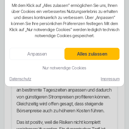
Das ist wichtig, weil es zeigt: Nicht jeder Tarif ist
Mit dem Klick auf „Alles zulassen” ermöglichen Sie uns, Ihnen
über Cookies ein verbessertes Nutzungserlebnis zu erhalten
automatisch identisch aufgebaut. Wer Aras
und dieses kontinuierlich zu verbessern. Über „Anpassen”
pauschal als komplett grünen Anbieter einordnet,
können Sie Ihre persönlichen Präferenzen festlegen. Mit dem
arbeitet unsauber. Die grüne Option ist vorhanden,
Klick auf „Nur notwendige Cookies” werden lediglich technisch
aber man muss den konkreten Tarif sauber
notwendige Cookies gespeichert.
auswählen.
Dynamischer Tarif
Anpassen
Alles zulassen
Ein klarer Unterschied zu vielen einfachen
Nur notwendige Cookies
Discount-Anbietern ist die sichtbare Vermarktung
dynamischer Tarife. Auf der Tarifseite beschreibt
Datenschutz
Impressum
Aras ausdrücklich, dass Kunden ihren Verbrauch
an bestimmte Tageszeiten anpassen und dadurch
von günstigeren Strompreisen profitieren können.
Gleichzeitig wird offen gesagt, dass steigende
Börsenpreise auch zu höheren Kosten führen.
Das ist positiv, weil die Risiken nicht komplett