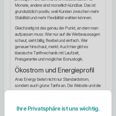
Monate, andere sind monatlich kündbar. Das ist
grundsätzlich positiv, weil Kunden zwischen mehr
Stabilität und mehr Flexibilität wählen können.
Gleichzeitig ist das genau der Punkt, an dem man
aufpassen muss. Wer nur auf die Werbeaussagen
schaut, sieht billig, flexibel und einfach. Wer
genauer hinschaut, merkt: Auch hier gibt es
klassische Tarifmechanik mit Laufzeit,
Preisgarantie und möglicher Bonuslogik.
Ökostrom und Energieprofil
Aras Energy bietet nicht nur Standardstrom,
sondern auch grüne Tarife an. Die Website und die
FAQ sprechen ausdrücklich von 100 %
zertifiziertem Ökostrom aus erneuerbaren
Energien. Dabei wird darauf hingewiesen, dass
Ihre Privatsphäre ist uns wichtig.
Kunden auf den Zusatz „Green“ achten sollen.