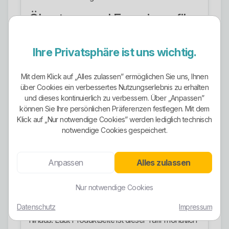
Ökostrom und Energieprofil
Beim Strom ist die grüne Positionierung sichtbar.
Der dynamische Stromtarif wird ausdrücklich mit
Ihre Privatsphäre ist uns wichtig.
100 % Ökostrom beworben. Zusätzlich spricht
schon die Tarifbezeichnung albstrom öko online
Mit dem Klick auf „Alles zulassen” ermöglichen Sie uns, Ihnen
klar für eine grün ausgerichtete Produktlinie.
über Cookies ein verbessertes Nutzungserlebnis zu erhalten
und dieses kontinuierlich zu verbessern. Über „Anpassen”
Das ist ein Pluspunkt. Trotzdem gilt wie immer: Ein
können Sie Ihre persönlichen Präferenzen festlegen. Mit dem
Ökostromprodukt ersetzt keinen harten
Klick auf „Nur notwendige Cookies” werden lediglich technisch
notwendige Cookies gespeichert.
Tarifvergleich. Auch ein grüner Tarif muss am
Ende bei Arbeitspreis, Grundpreis, Laufzeit und
persönlicher Nutzung passen.
Anpassen
Alles zulassen
Dynamischer Tarif
Nur notwendige Cookies
Mit dem dynamischen Stromtarif gehen die
Datenschutz
Impressum
Albstadtwerke über klassische Festpreismodelle
hinaus. Laut Produktseite ist dieser Tarif monatlich