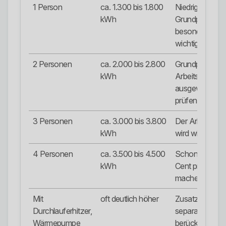
1 Person
ca. 1.300 bis 1.800
Niedriger
kWh
Grundpreis ist
besonders
wichtig.
2 Personen
ca. 2.000 bis 2.800
Grundpreis und
kWh
Arbeitspreis
ausgewogen
prüfen.
3 Personen
ca. 3.000 bis 3.800
Der Arbeitsprei
kWh
wird wichtiger.
4 Personen
ca. 3.500 bis 4.500
Schon wenige
kWh
Cent pro kWh
machen viel au
Mit
oft deutlich höher
Zusatzverbrau
Durchlauferhitzer,
separat
Wärmepumpe
berücksichtigen