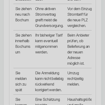
Sie ziehen
Ohne aktiven
Vor dem Einzug
neu nach
Stromvertrag
Stromtarif für
Bochum
greift meist die
die neue PLZ
Grundversorgung.
vergleichen.
Sie ziehen
Ihr bisheriger Tarif
Beim Anbieter
innerhalb
kann eventuell
prüfen, ob
Bochums
mitgenommen
Belieferung an
um
werden.
der neuen
Adresse
möglich ist.
Sie
Die Anmeldung
Umzug
melden
kann nicht beliebig
rechtzeitig
sich zu
rückwirkend
melden.
spät
korrigiert werden.
Sie
Eine Schätzung
Haushaltsgröße