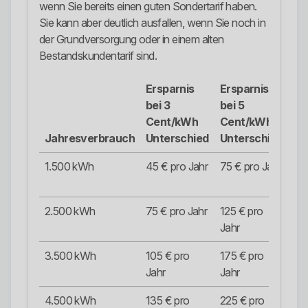
wenn Sie bereits einen guten Sondertarif haben.
Sie kann aber deutlich ausfallen, wenn Sie noch in
der Grundversorgung oder in einem alten
Bestandskundentarif sind.
Ersparnis
Ersparnis
Er
bei 3
bei 5
be
Cent/kWh
Cent/kWh
Ce
Jahresverbrauch
Unterschied
Unterschied
Un
1.500 kWh
45 € pro Jahr
75 € pro Jahr
12
Ja
2.500 kWh
75 € pro Jahr
125 € pro
20
Jahr
Ja
3.500 kWh
105 € pro
175 € pro
28
Jahr
Jahr
Ja
4.500 kWh
135 € pro
225 € pro
36