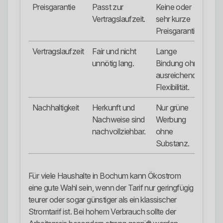
Preisgarantie
Passt zur
Keine oder
Vertragslaufzeit.
sehr kurze
Preisgarantie.
Vertragslaufzeit
Fair und nicht
Lange
unnötig lang.
Bindung ohne
ausreichende
Flexibilität.
Nachhaltigkeit
Herkunft und
Nur grüne
Nachweise sind
Werbung
nachvollziehbar.
ohne
Substanz.
Für viele Haushalte in Bochum kann Ökostrom
eine gute Wahl sein, wenn der Tarif nur geringfügig
teurer oder sogar günstiger als ein klassischer
Stromtarif ist. Bei hohem Verbrauch sollte der