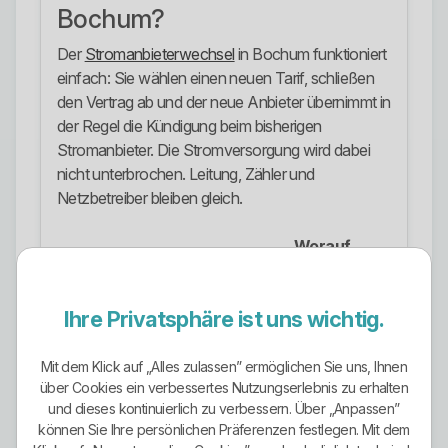
Bochum?
Der
Stromanbieterwechsel
in Bochum funktioniert
einfach: Sie wählen einen neuen Tarif, schließen
den Vertrag ab und der neue Anbieter übernimmt in
der Regel die Kündigung beim bisherigen
Stromanbieter. Die Stromversorgung wird dabei
nicht unterbrochen. Leitung, Zähler und
Netzbetreiber bleiben gleich.
Worauf
Schritt
Was passiert?
achten?
1.
Jahresverbrauch
Nicht zu niedrig
Ihre Privatsphäre ist uns wichtig.
Verbrauch
aus der
schätzen.
prüfen
Stromrechnung
Mit dem Klick auf „Alles zulassen” ermöglichen Sie uns, Ihnen
übernehmen.
über Cookies ein verbessertes Nutzungserlebnis zu erhalten
und dieses kontinuierlich zu verbessern. Über „Anpassen”
2.
Tarife für die
Genaue
können Sie Ihre persönlichen Präferenzen festlegen. Mit dem
Bochumer
Lieferadresse
Postleitzahl