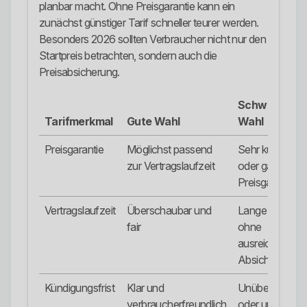
planbar macht. Ohne Preisgarantie kann ein
zunächst günstiger Tarif schneller teurer werden.
Besonders 2026 sollten Verbraucher nicht nur den
Startpreis betrachten, sondern auch die
Preisabsicherung.
Schwache
Tarifmerkmal
Gute Wahl
Wahl
Preisgarantie
Möglichst passend
Sehr kurze
zur Vertragslaufzeit
oder gar keine
Preisgarantie
Vertragslaufzeit
Überschaubar und
Lange Bindung
fair
ohne
ausreichende
Absicherung
Kündigungsfrist
Klar und
Unübersichtlic
verbraucherfreundlich
oder unnötig