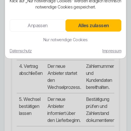
Klick auf „Nur notwendige Cookies” werden lediglich technisch
PLZ
anzeigen lassen.
nutzen.
notwendige Cookies gespeichert.
eingeben
Anpassen
Alles zulassen
3. Tarife
Jahrespreis,
Bonus nicht
vergleichen
Arbeitspreis,
überbewerten.
Grundpreis und
Nur notwendige Cookies
Bedingungen
Datenschutz
Impressum
prüfen.
4. Vertrag
Der neue
Zählernummer
abschließen
Anbieter startet
und
den
Kundendaten
Wechselprozess.
bereithalten.
5. Wechsel
Der neue
Bestätigung
bestätigen
Anbieter
prüfen und
lassen
informiert über
Zählerstand
den Lieferbeginn.
dokumentieren.