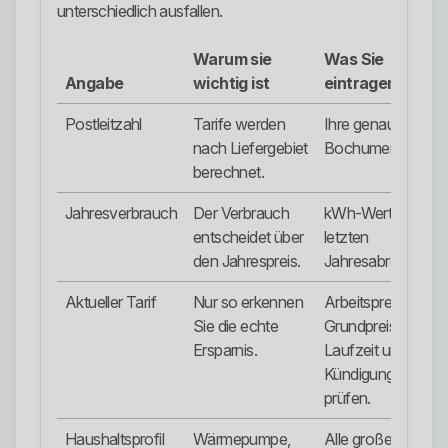
unterschiedlich ausfallen.
Warum sie
Was Sie
Angabe
wichtig ist
eintragen sollte
Postleitzahl
Tarife werden
Ihre genaue
nach Liefergebiet
Bochumer PLZ.
berechnet.
Jahresverbrauch
Der Verbrauch
kWh-Wert aus der
entscheidet über
letzten
den Jahrespreis.
Jahresabrechnung
Aktueller Tarif
Nur so erkennen
Arbeitspreis,
Sie die echte
Grundpreis,
Ersparnis.
Laufzeit und
Kündigungsfrist
prüfen.
Haushaltsprofil
Wärmepumpe,
Alle großen