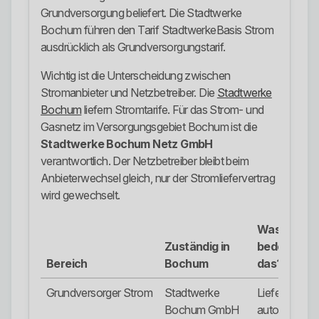
Grundversorgung beliefert. Die Stadtwerke
Bochum führen den Tarif StadtwerkeBasis Strom
ausdrücklich als Grundversorgungstarif.
Wichtig ist die Unterscheidung zwischen
Stromanbieter und Netzbetreiber. Die
Stadtwerke
Bochum
liefern Stromtarife. Für das Strom- und
Gasnetz im Versorgungsgebiet Bochum ist die
Stadtwerke Bochum Netz GmbH
verantwortlich. Der Netzbetreiber bleibt beim
Anbieterwechsel gleich, nur der Stromliefervertrag
wird gewechselt.
Was
Zuständig in
bedeutet
Bereich
Bochum
das?
Grundversorger Strom
Stadtwerke
Liefert Strom
Bochum GmbH
automatisch,