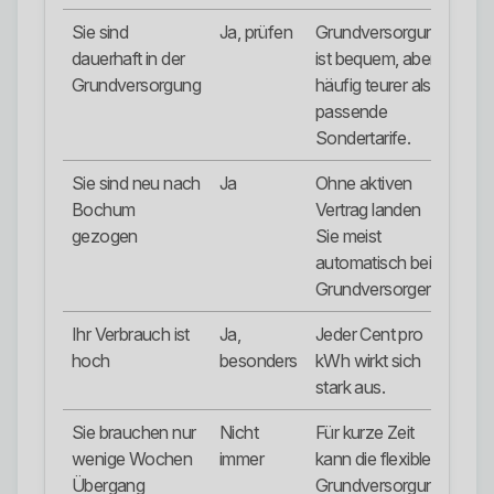
Sie sind
Ja, prüfen
Grundversorgung
dauerhaft in der
ist bequem, aber
Grundversorgung
häufig teurer als
passende
Sondertarife.
Sie sind neu nach
Ja
Ohne aktiven
Bochum
Vertrag landen
gezogen
Sie meist
automatisch beim
Grundversorger.
Ihr Verbrauch ist
Ja,
Jeder Cent pro
hoch
besonders
kWh wirkt sich
stark aus.
Sie brauchen nur
Nicht
Für kurze Zeit
wenige Wochen
immer
kann die flexible
Übergang
Grundversorgung