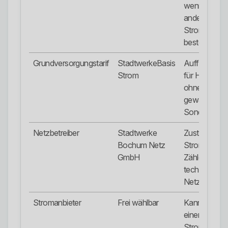
wenn kein
anderer
Stromvertra
besteht.
Grundversorgungstarif
StadtwerkeBasis
Auffangtarif
Strom
für Haushalt
ohne aktiv
gewählten
Sondertarif.
Netzbetreiber
Stadtwerke
Zuständig fü
Bochum Netz
Stromnetz,
GmbH
Zähler und
technische
Netzprozess
Stromanbieter
Frei wählbar
Kann über
einen
Stromverglei