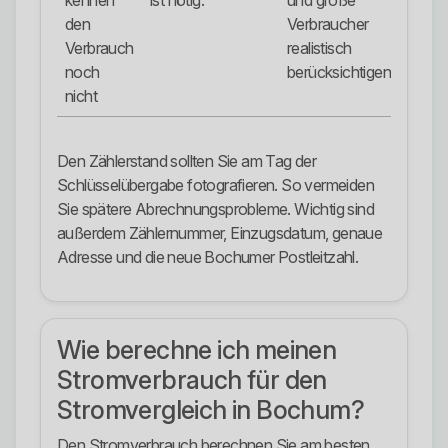
kennen
ist nötig.
und große
den
Verbraucher
Verbrauch
realistisch
noch
berücksichtigen.
nicht
Den Zählerstand sollten Sie am Tag der
Schlüsselübergabe fotografieren. So vermeiden
Sie spätere Abrechnungsprobleme. Wichtig sind
außerdem Zählernummer, Einzugsdatum, genaue
Adresse und die neue Bochumer Postleitzahl.
Wie berechne ich meinen
Stromverbrauch für den
Stromvergleich in Bochum?
Den Stromverbrauch berechnen Sie am besten