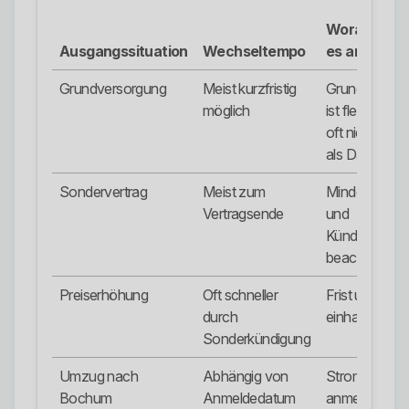
Worauf ko
Ausgangssituation
Wechseltempo
es an?
Grundversorgung
Meist kurzfristig
Grundversor
möglich
ist flexibel, ab
oft nicht opti
als Dauerlösu
Sondervertrag
Meist zum
Mindestlaufze
Vertragsende
und
Kündigungsfri
beachten.
Preiserhöhung
Oft schneller
Frist unbeding
durch
einhalten.
Sonderkündigung
Umzug nach
Abhängig von
Strom rechtze
Bochum
Anmeldedatum
anmelden un