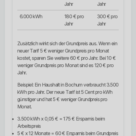
Jahr
Jahr
Ja
6.000 kWh
180 € pro
300 € pro
48
Jahr
Jahr
Ja
Zusätzlich wirkt sich der Grundpreis aus. Wenn ein
neuer Tarif 5 € weniger Grundpreis pro Monat
kostet, sparen Sie weitere 60 € pro Jahr. Bei 10 €
weniger Grundpreis pro Monat sind es 120 € pro
Jahr.
Beispiel: Ein Haushalt in Bochum verbraucht 3.500
kWh pro Jahr. Der neue Tarif ist 5 Cent pro kWh
günstiger und hat 5 € weniger Grundpreis pro
Monat.
3.500 kWh x 0,05 € = 175 € Ersparnis beim
Arbeitspreis
5 € x 12 Monate = 60 € Ersparnis beim Grundpreis