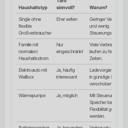
Tarif
Haushaltstyp
sinnvoll?
Warum?
Single ohne
Eher selten
Geringer Verbrauch
flexible
und wenig
Großverbraucher
Steuerungsmöglichke
Familie mit
Nur
Viele Verbraucher
normalem
eingeschränkt
laufen zu festen
Haushaltsstrom
Zeiten.
Elektroauto mit
Ja, häufig
Ladevorgänge kön
Wallbox
interessant
in günstige Stunden
verschoben werden
Wärmepumpe
Ja, möglich
Mit Steuerung und
Speicher kann
Flexibilität genutzt
werden.
Batteriespeicher
Ja, besonders
Verbrauch und